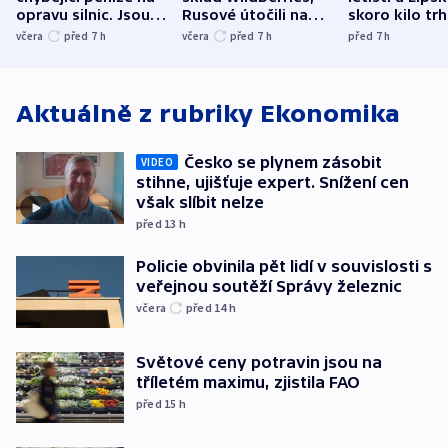
opravu silnic. Jsou
Rusové útočili na
skoro kilo trh
nenárokové, namítá
trh, hasiče či
indicie ukazuj
včera
před 7
h
včera
před 7
h
před 7
h
ministerstvo
stadion
Rusko
Aktuálně z rubriky
Ekonomika
Česko se plynem zásobit
VIDEO
stihne, ujišťuje expert. Snížení cen
však slíbit nelze
před 13
h
Policie obvinila pět lidí v souvislosti s
veřejnou soutěží Správy železnic
včera
před 14
h
Světové ceny potravin jsou na
tříletém maximu, zjistila FAO
před 15
h