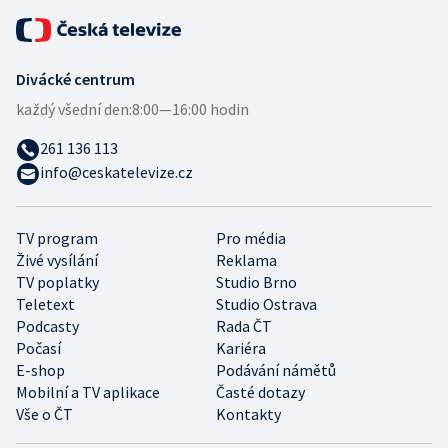
Divácké centrum
každý všední den:
8:00—16:00 hodin
261 136 113
info@ceskatelevize.cz
TV program
Pro média
Živé vysílání
Reklama
TV poplatky
Studio Brno
Teletext
Studio Ostrava
Podcasty
Rada ČT
Počasí
Kariéra
E-shop
Podávání námětů
Mobilní a TV aplikace
Časté dotazy
Vše o ČT
Kontakty