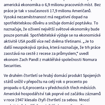
americká ekonomika o 6,9 milionu pracovních míst. Bez
práce je tak v současnosti 17,9 milionu Američanů.
Vysoká nezaměstnanost má negativní dopad na
spotřebitelskou důvěru a snižuje domácí poptávku. To
naznačuje, že oživení největší světové ekonomiky bude
pouze pomalé. Spotřebitelské výdaje se na ekonomické
aktivitě USA podílí více než dvěma třetinami. „Je to
další neuspokojivá zpráva, která naznačuje, že trh práce
zaostává na cestě z recese za průmyslem,“ uvedl
ekonom Zach Pandl z makléřské společnosti Nomura
Securities.
Ve druhém čtvrtletí se hrubý domácí produkt Spojených
států snížil v přepočtu na celý rok o procento po
propadu o 6,4 procenta v předchozích třech měsících.
Americké hospodářství tak poprvé od začátku záznamů
v roce 1947 klesalo čtyři čtvrtletí za sebou. Mnozí