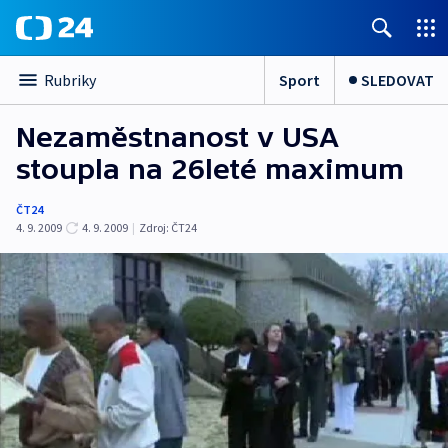
Sport
SLEDOVAT
Rubriky
Nezaměstnanost v USA
stoupla na 26leté maximum
ČT24
4. 9. 2009
4. 9. 2009
|
Zdroj:
ČT24