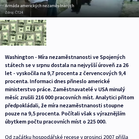
Armáda amerických nezaměstnaných
Zdroj:
ČT24
Washington - Míra nezaměstnanosti ve Spojených
státech se v srpnu dostala na nejvyšší úroveň za 26
let - vyskočila na 9,7 procenta z červencových 9,4
procenta. Informaci dnes přineslo americké
ministerstvo práce. Zaměstnavatelé v USA minulý
měsíc zrušili 216 000 pracovních míst. Analytici přitom
předpokládali, že míra nezaměstnanosti stoupne
pouze na 9,5 procenta. Počítali však s výraznějším
úbytkem počtu pracovních míst o 225 000.
Od začátku hospodářské recese v prosinci 2007 přišla