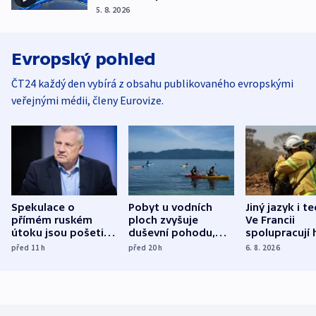
5. 8. 2026
Evropský pohled
ČT24 každý den vybírá z obsahu publikovaného evropskými
veřejnými médii, členy Eurovize.
Spekulace o
Pobyt u vodních
Jiný jazyk i t
přímém ruském
ploch zvyšuje
Ve Francii
útoku jsou pošetilé,
duševní pohodu,
spolupracují h
míní estonský
ukázala
různých zemí
před 11
h
před 20
h
6. 8. 2026
bezpečnostní
mezinárodní studie
expert