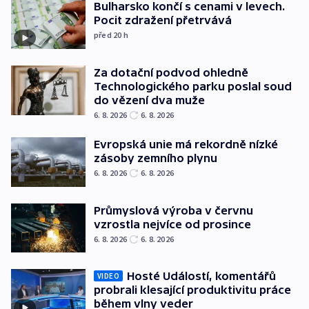
Bulharsko končí s cenami v levech.
Pocit zdražení přetrvává
před 20
h
Za dotační podvod ohledně
Technologického parku poslal soud
do vězení dva muže
6. 8. 2026
6. 8. 2026
Evropská unie má rekordně nízké
zásoby zemního plynu
6. 8. 2026
6. 8. 2026
Průmyslová výroba v červnu
vzrostla nejvíce od prosince
6. 8. 2026
6. 8. 2026
Hosté Událostí, komentářů
VIDEO
probrali klesající produktivitu práce
během vlny veder