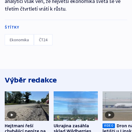
analytici však věří, že největší ekonomika světa se ve
třetím čtvrtletí vrátí k růstu.
ŠTÍTKY
Ekonomika
ČT24
Výběr redakce
Hejtmani řeší
Ukrajina zasáhla
Dron n
VIDEO
chybějící peníze na
sklad Wildberries,
letišti u Lips