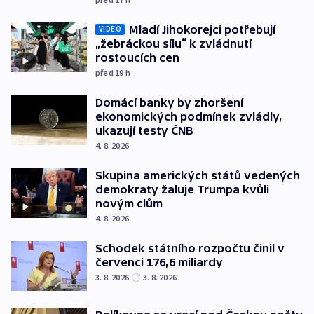
Mladí Jihokorejci potřebují
VIDEO
„žebráckou sílu“ k zvládnutí
rostoucích cen
před 19
h
Domácí banky by zhoršení
ekonomických podmínek zvládly,
ukazují testy ČNB
4. 8. 2026
Skupina amerických států vedených
demokraty žaluje Trumpa kvůli
novým clům
4. 8. 2026
Schodek státního rozpočtu činil v
červenci 176,6 miliardy
3. 8. 2026
3. 8. 2026