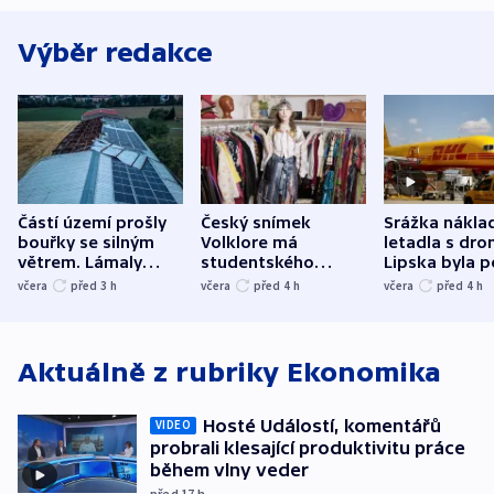
Výběr redakce
Částí území prošly
Český snímek
Srážka nákla
bouřky se silným
Volklore má
letadla s dr
větrem. Lámaly
studentského
Lipska byla p
stromy a poničily
Oscara, zabojuje o
německého mi
včera
před 3
h
včera
před 4
h
včera
před 4
h
střechu
cenu za krátký film
hybridní útok
Aktuálně z rubriky
Ekonomika
Hosté Událostí, komentářů
VIDEO
probrali klesající produktivitu práce
během vlny veder
před 17
h