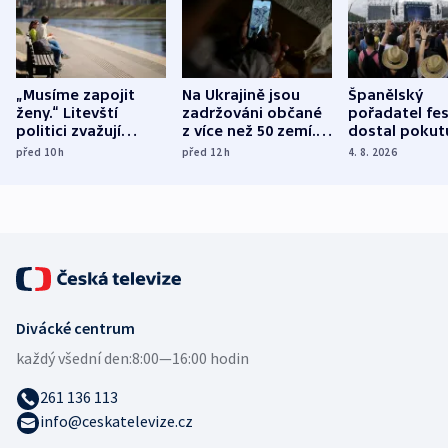
„Musíme zapojit
Na Ukrajině jsou
Španělský
ženy.“ Litevští
zadržováni občané
pořadatel fes
politici zvažují
z více než 50 zemí.
dostal pokut
dohodu o
Bojovali na straně
nekalé prakti
před 10
h
před 12
h
4. 8. 2026
demografii
Ruska
Divácké centrum
každý všední den:
8:00—16:00 hodin
261 136 113
info@ceskatelevize.cz