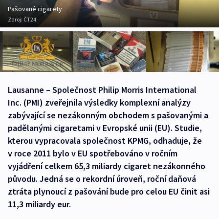
Pašované cigarety
Zdroj:
ČT24
Lausanne – Společnost Philip Morris International
Inc. (PMI) zveřejnila výsledky komplexní analýzy
zabývající se nezákonným obchodem s pašovanými a
padělanými cigaretami v Evropské unii (EU). Studie,
kterou vypracovala společnost KPMG, odhaduje, že
v roce 2011 bylo v EU spotřebováno v ročním
vyjádření celkem 65,3 miliardy cigaret nezákonného
původu. Jedná se o rekordní úroveň, roční daňová
ztráta plynoucí z pašování bude pro celou EU činit asi
11,3 miliardy eur.