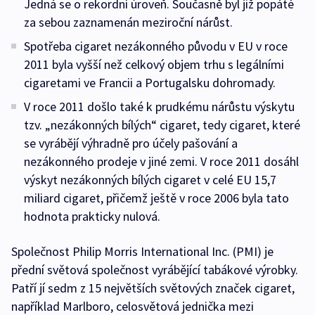
Jedná se o rekordní úroveň. Současně byl již popáté
za sebou zaznamenán meziroční nárůst.
Spotřeba cigaret nezákonného původu v EU v roce
2011 byla vyšší než celkový objem trhu s legálními
cigaretami ve Francii a Portugalsku dohromady.
V roce 2011 došlo také k prudkému nárůstu výskytu
tzv. „nezákonných bílých“ cigaret, tedy cigaret, které
se vyrábějí výhradně pro účely pašování a
nezákonného prodeje v jiné zemi. V roce 2011 dosáhl
výskyt nezákonných bílých cigaret v celé EU 15,7
miliard cigaret, přičemž ještě v roce 2006 byla tato
hodnota prakticky nulová.
Společnost Philip Morris International Inc. (PMI) je
přední světová společnost vyrábějící tabákové výrobky.
Patří jí sedm z 15 největších světových značek cigaret,
například Marlboro, celosvětová jednička mezi