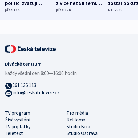
politici zvažují
z více než 50 zemí.
dostal pokut
dohodu o
Bojovali na straně
nekalé prakti
před 14
h
před 15
h
4. 8. 2026
demografii
Ruska
Divácké centrum
každý všední den:
8:00—16:00 hodin
261 136 113
info@ceskatelevize.cz
TV program
Pro média
Živé vysílání
Reklama
TV poplatky
Studio Brno
Teletext
Studio Ostrava