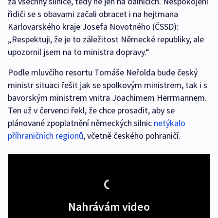
za všechny silnice, tedy ne jen na dálnicích. Nespokojení
řidiči se s obavami začali obracet i na hejtmana
Karlovarského kraje Josefa Novotného (ČSSD):
„Respektuji, že je to záležitost Německé republiky, ale
upozornil jsem na to ministra dopravy.“
Podle mluvčího resortu Tomáše Neřolda bude český
ministr situaci řešit jak se spolkovým ministrem, tak i s
bavorským ministrem vnitra Joachimem Herrmannem.
Ten už v červenci řekl, že chce prosadit, aby se
plánované zpoplatnění německých silnic
netýkalo
příhraničních regionů
, včetně českého pohraničí.
Nahrávám video