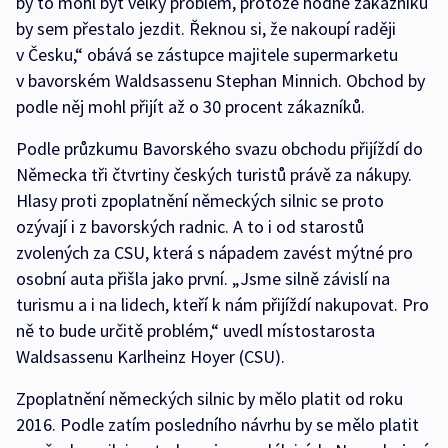
by to mohl být velký problém, protože hodně zákazníků
by sem přestalo jezdit. Řeknou si, že nakoupí raději
v Česku,“ obává se zástupce majitele supermarketu
v bavorském Waldsassenu Stephan Minnich. Obchod by
podle něj mohl přijít až o 30 procent zákazníků.
Podle průzkumu Bavorského svazu obchodu přijíždí do
Německa tři čtvrtiny českých turistů právě za nákupy.
Hlasy proti zpoplatnění německých silnic se proto
ozývají i z bavorských radnic. A to i od starostů
zvolených za CSU, která s nápadem zavést mýtné pro
osobní auta přišla jako první. „Jsme silně závislí na
turismu a i na lidech, kteří k nám přijíždí nakupovat. Pro
ně to bude určitě problém,“ uvedl místostarosta
Waldsassenu Karlheinz Hoyer (CSU).
Zpoplatnění německých silnic by mělo platit od roku
2016. Podle zatím posledního návrhu by se mělo platit