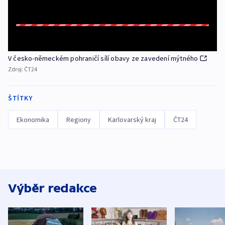
V česko-německém pohraničí sílí obavy ze zavedení mýtného
Zdroj:
ČT24
ŠTÍTKY
Ekonomika
Regiony
Karlovarský kraj
ČT24
Výběr redakce