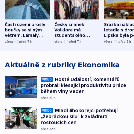
Částí území prošly
Český snímek
Srážka nákla
bouřky se silným
Volklore má
letadla s dr
větrem. Lámaly
studentského
Lipska byla p
stromy a poničily
Oscara, zabojuje o
německého mi
včera
před 7
h
včera
před 7
h
včera
před 7
h
střechu
cenu za krátký film
hybridní útok
Aktuálně z rubriky
Ekonomika
Hosté Událostí, komentářů
VIDEO
probrali klesající produktivitu práce
během vlny veder
před 21
h
Mladí Jihokorejci potřebují
VIDEO
„žebráckou sílu“ k zvládnutí
rostoucích cen
před 22
h