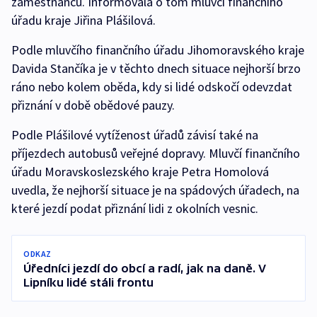
zaměstnanců. Informovala o tom mluvčí finančního
úřadu kraje Jiřina Plášilová.
Podle mluvčího finančního úřadu Jihomoravského kraje
Davida Stančíka je v těchto dnech situace nejhorší brzo
ráno nebo kolem oběda, kdy si lidé odskočí odevzdat
přiznání v době obědové pauzy.
Podle Plášilové vytíženost úřadů závisí také na
příjezdech autobusů veřejné dopravy. Mluvčí finančního
úřadu Moravskoslezského kraje Petra Homolová
uvedla, že nejhorší situace je na spádových úřadech, na
které jezdí podat přiznání lidi z okolních vesnic.
ODKAZ
Úředníci jezdí do obcí a radí, jak na daně. V
Lipníku lidé stáli frontu