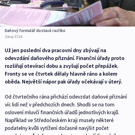
Daňový formulář dostavá razítko
Zdroj:
ČT24
Už jen poslední dva pracovní dny zbývají na
odevzdání daňového přiznání. Finanční úřady proto
rozšiřují otevírací dobu a zvyšují počet přepážek.
Fronty se ve čtvrtek dělaly hlavně ráno a kolem
oběda. Největší nápor pak úřady očekávají v úterý.
Od čtvrtečního rána přichází odevzdat daňové přiznání
víc lidí než v předchozích dnech. Shodli se na tom
oslovení mluvčí finančních úřadů jednotlivých krajů.
Například ve Středočeském kraji musely některé
podatelny kvůli vytížení dočasně navýšit počet