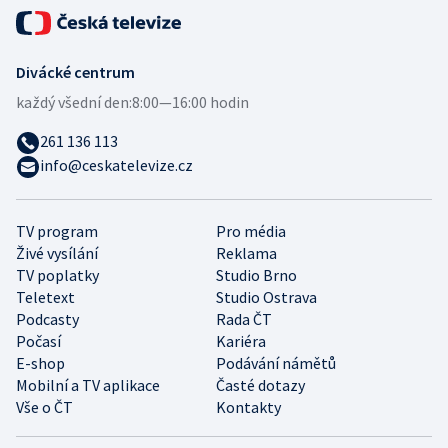
Divácké centrum
každý všední den:
8:00—16:00 hodin
261 136 113
info@ceskatelevize.cz
TV program
Pro média
Živé vysílání
Reklama
TV poplatky
Studio Brno
Teletext
Studio Ostrava
Podcasty
Rada ČT
Počasí
Kariéra
E-shop
Podávání námětů
Mobilní a TV aplikace
Časté dotazy
Vše o ČT
Kontakty