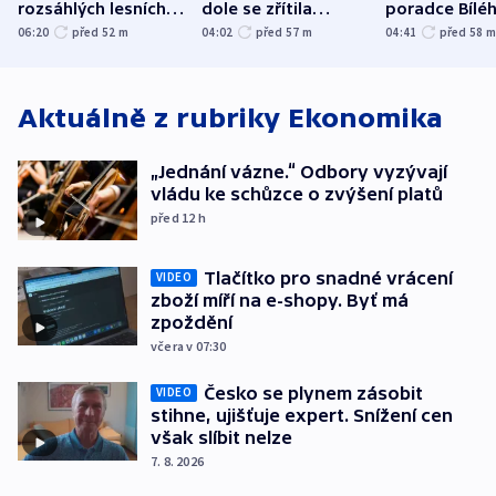
rozsáhlých lesních
dole se zřítila
poradce Bílé
požárů
hornina, jeden
domu
06:20
před 52
m
04:02
před 57
m
04:41
před 58
člověk zemřel
Aktuálně z rubriky
Ekonomika
„Jednání vázne.“ Odbory vyzývají
vládu ke schůzce o zvýšení platů
před 12
h
Tlačítko pro snadné vrácení
VIDEO
zboží míří na e-shopy. Byť má
zpoždění
včera v 07:30
Česko se plynem zásobit
VIDEO
stihne, ujišťuje expert. Snížení cen
však slíbit nelze
7. 8. 2026