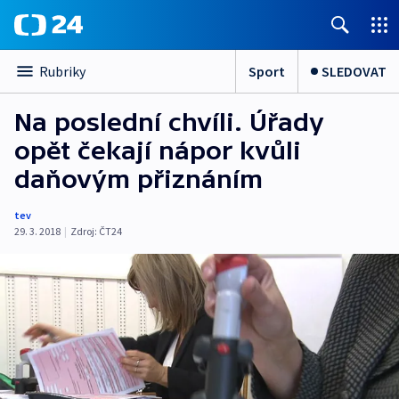
Sport
SLEDOVAT
Rubriky
Na poslední chvíli. Úřady
opět čekají nápor kvůli
daňovým přiznáním
tev
29. 3. 2018
|
Zdroj:
ČT24