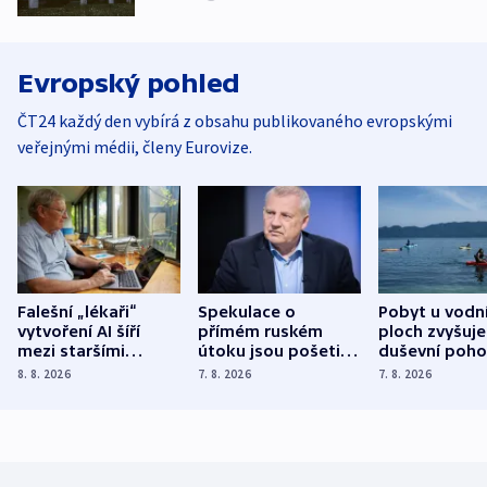
Evropský pohled
ČT24 každý den vybírá z obsahu publikovaného evropskými
veřejnými médii, členy Eurovize.
Falešní „lékaři“
Spekulace o
Pobyt u vodn
vytvoření AI šíří
přímém ruském
ploch zvyšuje
mezi staršími
útoku jsou pošetilé,
duševní poho
Poláky nebezpečné
míní estonský
ukázala
8. 8. 2026
7. 8. 2026
7. 8. 2026
zdravotní rady
bezpečnostní
mezinárodní 
expert