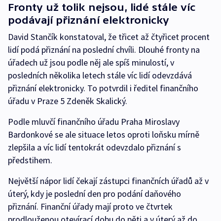
Fronty už tolik nejsou, lidé stále víc
podávají přiznání elektronicky
David Stančík konstatoval, že třicet až čtyřicet procent
lidí podá přiznání na poslední chvíli. Dlouhé fronty na
úřadech už jsou podle něj ale spíš minulostí, v
posledních několika letech stále víc lidí odevzdává
přiznání elektronicky. To potvrdil i ředitel finančního
úřadu v Praze 5 Zdeněk Skalický.
Podle mluvčí finančního úřadu Praha Miroslavy
Bardonkové se ale situace letos oproti loňsku mírně
zlepšila a víc lidí tentokrát odevzdalo přiznání s
předstihem.
Největší nápor lidí čekají zástupci finančních úřadů až v
úterý, kdy je poslední den pro podání daňového
přiznání. Finanční úřady mají proto ve čtvrtek
prodlouženou otevírací dobu do pěti a v úterý až do