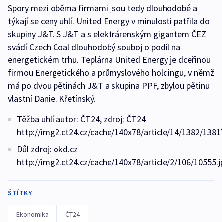
Spory mezi oběma firmami jsou tedy dlouhodobé a
týkají se ceny uhlí. United Energy v minulosti patřila do
skupiny J&T. S J&T a s elektrárenským gigantem ČEZ
svádí Czech Coal dlouhodobý souboj o podíl na
energetickém trhu. Teplárna United Energy je dceřinou
firmou Energetického a průmyslového holdingu, v němž
má po dvou pětinách J&T a skupina PPF, zbylou pětinu
vlastní Daniel Křetínský.
Těžba uhlí autor: ČT24, zdroj: ČT24
http://img2.ct24.cz/cache/140x78/article/14/1382/1381
Důl zdroj: okd.cz
http://img2.ct24.cz/cache/140x78/article/2/106/10555.j
ŠTÍTKY
Ekonomika
ČT24