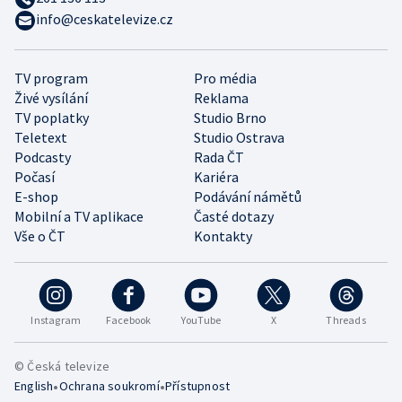
info@ceskatelevize.cz
TV program
Pro média
Živé vysílání
Reklama
TV poplatky
Studio Brno
Teletext
Studio Ostrava
Podcasty
Rada ČT
Počasí
Kariéra
E-shop
Podávání námětů
Mobilní a TV aplikace
Časté dotazy
Vše o ČT
Kontakty
Instagram
Facebook
YouTube
X
Threads
© Česká televize
•
•
English
Ochrana soukromí
Přístupnost