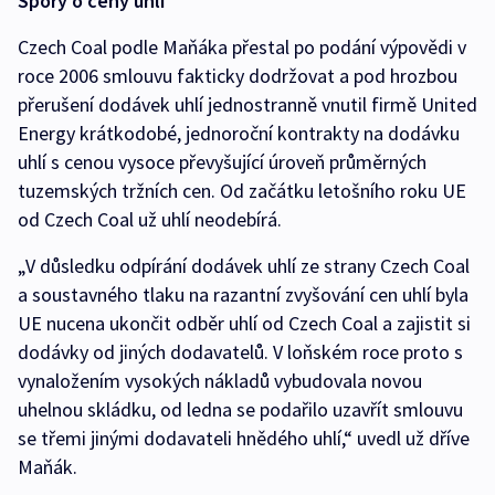
Spory o ceny uhlí
Czech Coal podle Maňáka přestal po podání výpovědi v
roce 2006 smlouvu fakticky dodržovat a pod hrozbou
přerušení dodávek uhlí jednostranně vnutil firmě United
Energy krátkodobé, jednoroční kontrakty na dodávku
uhlí s cenou vysoce převyšující úroveň průměrných
tuzemských tržních cen. Od začátku letošního roku UE
od Czech Coal už uhlí neodebírá.
„V důsledku odpírání dodávek uhlí ze strany Czech Coal
a soustavného tlaku na razantní zvyšování cen uhlí byla
UE nucena ukončit odběr uhlí od Czech Coal a zajistit si
dodávky od jiných dodavatelů. V loňském roce proto s
vynaložením vysokých nákladů vybudovala novou
uhelnou skládku, od ledna se podařilo uzavřít smlouvu
se třemi jinými dodavateli hnědého uhlí,“ uvedl už dříve
Maňák.