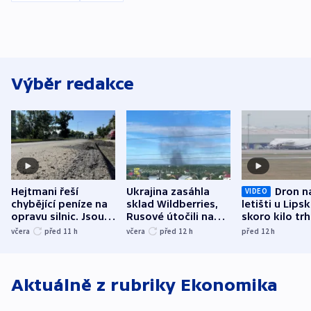
Výběr redakce
Hejtmani řeší
Ukrajina zasáhla
Dron n
VIDEO
chybějící peníze na
sklad Wildberries,
letišti u Lips
opravu silnic. Jsou
Rusové útočili na
skoro kilo trh
nenárokové, namítá
trh, hasiče či
indicie ukazuj
včera
před 11
h
včera
před 12
h
před 12
h
ministerstvo
stadion
Rusko
Aktuálně z rubriky
Ekonomika