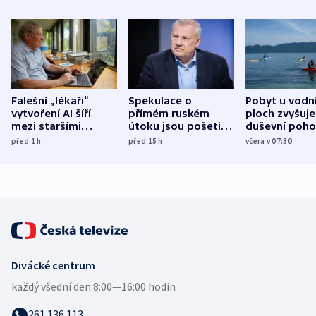
Falešní „lékaři“
Spekulace o
Pobyt u vodn
vytvoření AI šíří
přímém ruském
ploch zvyšuje
mezi staršími
útoku jsou pošetilé,
duševní poho
Poláky nebezpečné
míní estonský
ukázala
před 1
h
před 15
h
včera v 07:30
zdravotní rady
bezpečnostní
mezinárodní 
expert
Divácké centrum
každý všední den:
8:00—16:00 hodin
261 136 113