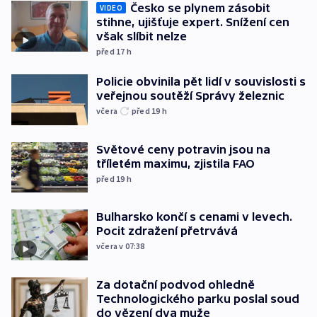
Česko se plynem zásobit
VIDEO
stihne, ujišťuje expert. Snížení cen
však slíbit nelze
před 17
h
Policie obvinila pět lidí v souvislosti s
veřejnou soutěží Správy železnic
včera
před 19
h
Světové ceny potravin jsou na
tříletém maximu, zjistila FAO
před 19
h
Bulharsko končí s cenami v levech.
Pocit zdražení přetrvává
včera v 07:38
Za dotační podvod ohledně
Technologického parku poslal soud
do vězení dva muže