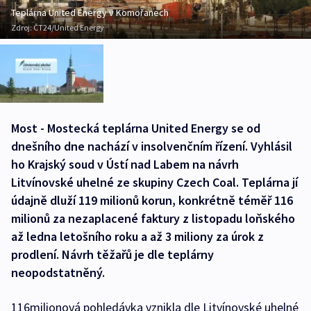
Teplárna United Energy v Komořanech
Zdroj:
ČT24/United Energy
Most - Mostecká teplárna United Energy se od
dnešního dne nachází v insolvenčním řízení. Vyhlásil
ho Krajský soud v Ústí nad Labem na návrh
Litvínovské uhelné ze skupiny Czech Coal. Teplárna jí
údajně dluží 119 milionů korun, konkrétně téměř 116
milionů za nezaplacené faktury z listopadu loňského
až ledna letošního roku a až 3 miliony za úrok z
prodlení. Návrh těžařů je dle teplárny
neopodstatněný.
116milionová pohledávka vznikla dle Litvínovské uhelné