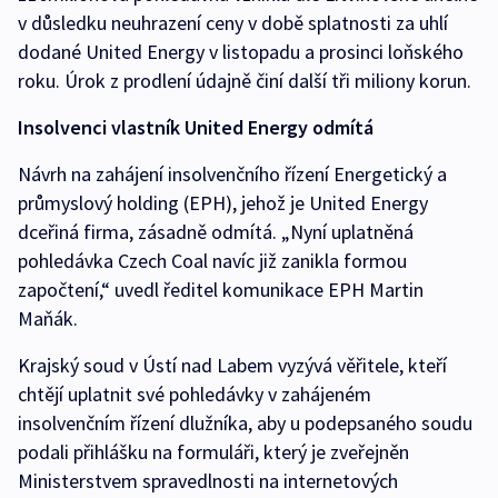
v důsledku neuhrazení ceny v době splatnosti za uhlí
dodané United Energy v listopadu a prosinci loňského
roku. Úrok z prodlení údajně činí další tři miliony korun.
Insolvenci vlastník United Energy odmítá
Návrh na zahájení insolvenčního řízení Energetický a
průmyslový holding (EPH), jehož je United Energy
dceřiná firma, zásadně odmítá. „Nyní uplatněná
pohledávka Czech Coal navíc již zanikla formou
započtení,“ uvedl ředitel komunikace EPH Martin
Maňák.
Krajský soud v Ústí nad Labem vyzývá věřitele, kteří
chtějí uplatnit své pohledávky v zahájeném
insolvenčním řízení dlužníka, aby u podepsaného soudu
podali přihlášku na formuláři, který je zveřejněn
Ministerstvem spravedlnosti na internetových