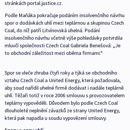
stránkách portal.justice.cz.
Podle Maňáka pokračuje podáním insolvenčního návrhu
spor o dodávkách uhlí mezi teplárnou a skupinou Czech
Coal, do níž patří Litvínovská uhelná. Podání
insolvenčního návrhu včetně výše pohledávky potvrdila
mluvčí společnosti Czech Coal Gabriela Benešová: „Je
to obchodní záležitost mezi oběma firmami.“
Spor se vleče zhruba čtyři roky a týká se obchodního
vztahu Czech Coal a United Energy, která požadovala,
aby soud nařídil uhelné firmě dodávat i nadále teplárně
uhlí. Těžaři totiž v roce 2006 smlouvu s provozovatelem
teplárny vypověděli. Důvodem bylo podle Czech Coal
dlouholeté neplnění závazků ze strany United Energy,
která pak napadla u soudu vypovězení smlouvy.