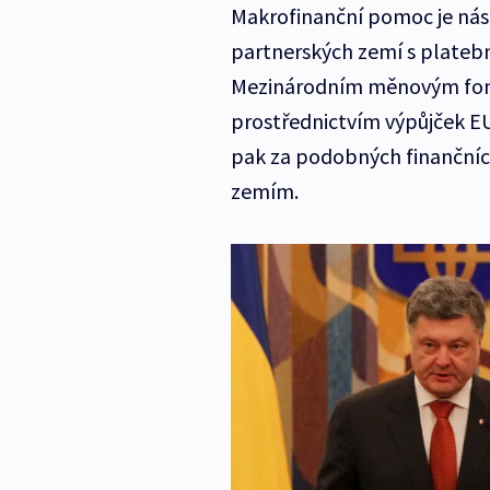
Makrofinanční pomoc je nást
partnerských zemí s plateb
Mezinárodním měnovým fond
prostřednictvím výpůjček EU
pak za podobných finančníc
zemím.