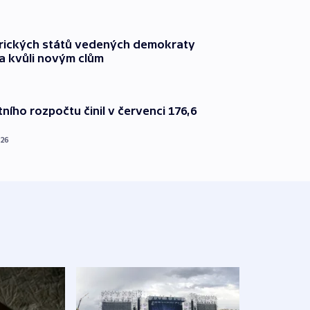
rických států vedených demokraty
a kvůli novým clům
ního rozpočtu činil v červenci 176,6
026