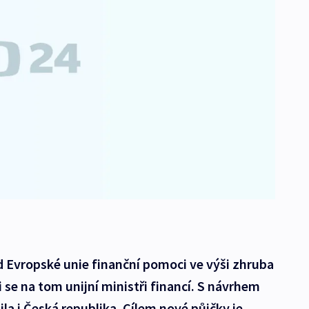
d Evropské unie finanční pomoci ve výši zhruba
 se na tom unijní ministři financí. S návrhem
la i Česká republika. Cílem nové půjčky je