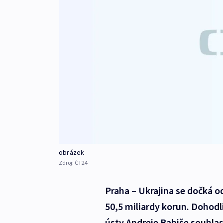
obrázek
Zdroj:
ČT24
Praha – Ukrajina se dočká o
50,5 miliardy korun. Dohodli
ústy Andreje Babiše souhlasi