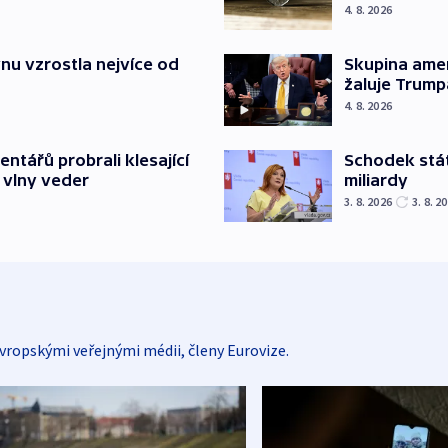
4. 8. 2026
nu vzrostla nejvíce od
Skupina ame
žaluje Trump
4. 8. 2026
Schodek stát
ntářů probrali klesající
miliardy
 vlny veder
3. 8. 2026
3. 8. 2
vropskými veřejnými médii, členy Eurovize.