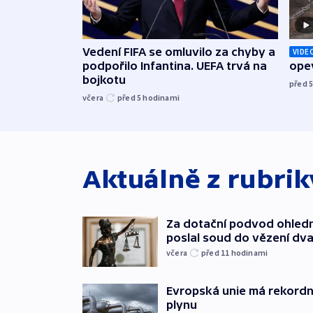
Vedení FIFA se omluvilo za chyby a
VIDE
podpořilo Infantina. UEFA trvá na
opev
bojkotu
před 
včera
před 5
hodinami
Aktuálně z rubri
Za dotační podvod ohled
poslal soud do vězení dv
včera
před 11
hodinami
Evropská unie má rekordn
plynu