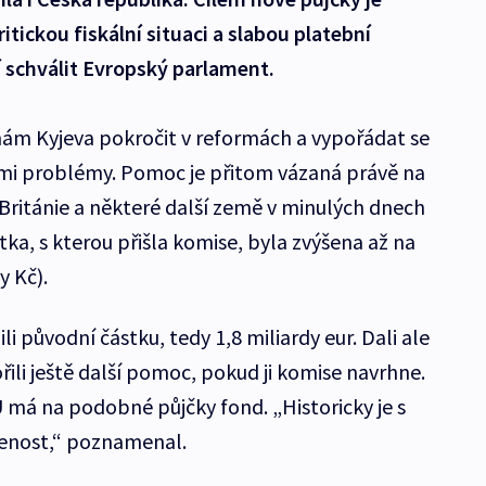
tickou fiskální situaci a slabou platební
í schválit Evropský parlament.
ám Kyjeva pokročit v reformách a vypořádat se
ými problémy. Pomoc je přitom vázaná právě na
 Británie a některé další země v minulých dnech
ka, s kterou přišla komise, byla zvýšena až na
dy Kč).
li původní částku, tedy 1,8 miliardy eur. Dali ale
ili ještě další pomoc, pokud ji komise navrhne.
 má na podobné půjčky fond. „Historicky je s
šenost,“ poznamenal.