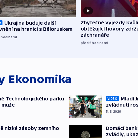
Zbytečné výjezdy kvůli
Ukrajina buduje další
O
obtěžující hovory zdržu
nění na hranici s Běloruskem
záchranáře
5
hodinami
před 6
hodinami
ky
Ekonomika
ně Technologického parku
Mladí J
VIDEO
a muže
zvládnutí ro
5. 8. 2026
ě nízké zásoby zemního
Domácí bank
zvládly, ukaz