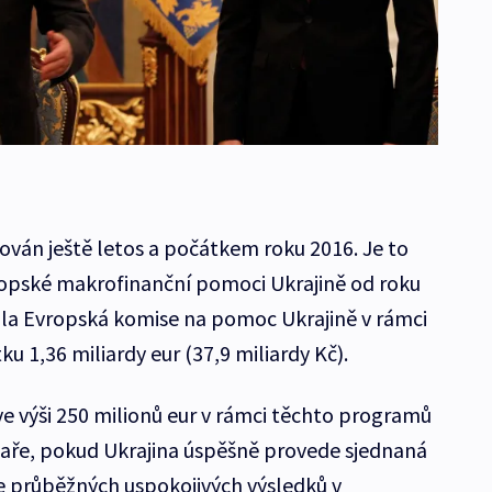
ván ještě letos a počátkem roku 2016. Je to
ropské makrofinanční pomoci Ukrajině od roku
tila Evropská komise na pomoc Ukrajině v rámci
u 1,36 miliardy eur (37,9 miliardy Kč).
ve výši 250 milionů eur v rámci těchto programů
jaře, pokud Ukrajina úspěšně provede sjednaná
e průběžných uspokojivých výsledků v