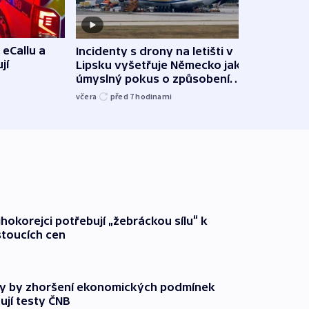
 eCallu a
Incidenty s drony na letišti v
Klima
jí
Lipsku vyšetřuje Německo jako
podn
úmyslný pokus o způsobení
i sví
exploze
včera
před 7
hodinami
včera
ihokorejci potřebují „žebráckou sílu“ k
stoucích cen
y by zhoršení ekonomických podmínek
ují testy ČNB