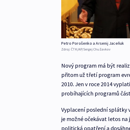
Petro Porošenko a Arsenij Jaceňuk
Zdroj:
ČTK/AP/Sergej Chužavkov
Nový program má být realizo
přitom už třetí program ev
2010. Jen v roce 2014 vypla
probíhajících programů částk
Vyplacení poslední splátky 
je možné očekávat letos na 
politická opatření a dosáhn