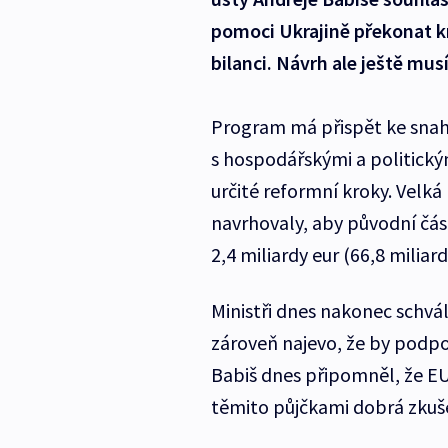
pomoci Ukrajině překonat kri
bilanci. Návrh ale ještě mus
Program má přispět ke snah
s hospodářskými a politick
určité reformní kroky. Velká
navrhovaly, aby původní část
2,4 miliardy eur (66,8 miliar
Ministři dnes nakonec schváli
zároveň najevo, že by podpoř
Babiš dnes připomněl, že EU
těmito půjčkami dobrá zku