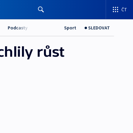
ČT
Podcasty
Sport
SLEDOVAT
hlily růst