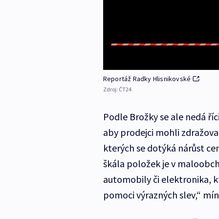
Reportáž Radky Hlisnikovské
Zdroj:
ČT24
Podle Brožky se ale nedá ří
aby prodejci mohli zdražovat
kterých se dotýká nárůst cen
škála položek je v maloobch
automobily či elektronika,
pomoci výrazných slev,“ mí