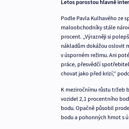
Letos porostou hlavně inter
Podle Pavla Kulhavého ze sp
maloobchodníky stále náročn
procent. „Výrazněji si polepš
nákladům dokážou oslovit mn
v úsporném režimu. Ani poté
práce, přesvědčí spotřebitel
chovat jako před krizí,“ po
K meziročnímu růstu tržeb b
vozidel 2,1 procentního bod
bodu. Opačně působil prodej 
bodu a pohonných hmot s ú