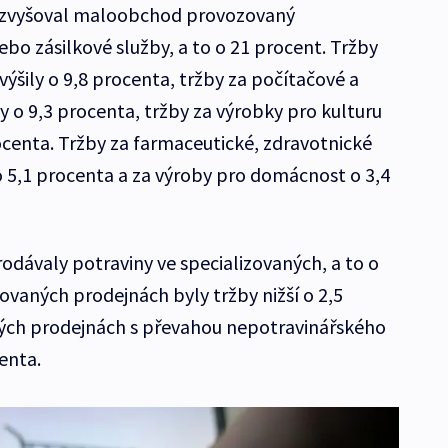
se zvyšoval maloobchod provozovaný
bo zásilkové služby, a to o 21 procent. Tržby
zvýšily o 9,8 procenta, tržby za počítačové a
y o 9,3 procenta, tržby za výrobky pro kulturu
procenta. Tržby za farmaceutické, zdravotnické
o 5,1 procenta a za výroby pro domácnost o 3,4
dávaly potraviny ve specializovaných, a to o
zovaných prodejnách byly tržby nižší o 2,5
ných prodejnách s převahou nepotravinářského
enta.