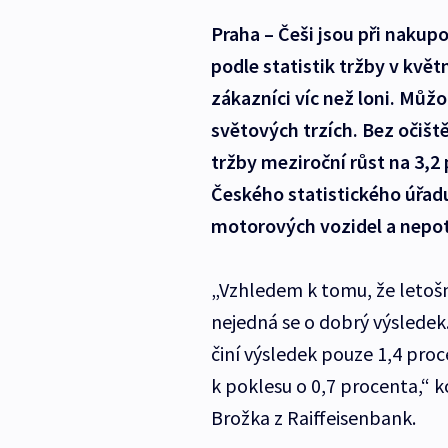
Praha – Češi jsou při naku
podle statistik tržby v květ
zákazníci víc než loni. Můž
světových trzích. Bez očišt
tržby meziroční růst na 3,2
Českého statistického úřad
motorových vozidel a nepot
„Vzhledem k tomu, že letošn
nejedná se o dobrý výsledek
činí výsledek pouze 1,4 pro
k poklesu o 0,7 procenta,“ 
Brožka z Raiffeisenbank.