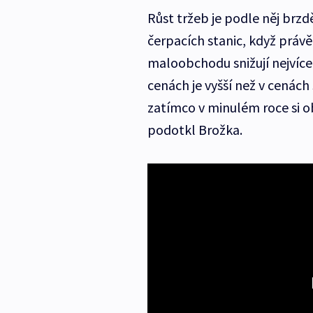
Růst tržeb je podle něj brz
čerpacích stanic, když práv
maloobchodu snižují nejvíce.
cenách je vyšší než v cenác
zatímco v minulém roce si o
podotkl Brožka.