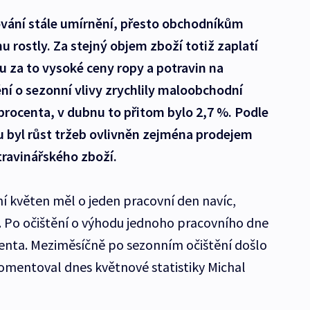
pování stále umírnění, přesto obchodníkům
nu rostly. Za stejný objem zboží totiž zaplatí
ou za to vysoké ceny ropy a potravin na
ění o sezonní vlivy zrychlily maloobchodní
 procenta, v dubnu to přitom bylo 2,7 %. Podle
u byl růst tržeb ovlivněn zejména prodejem
ravinářského zboží.
í květen měl o jeden pracovní den navíc,
. Po očištění o výhodu jednoho pracovního dne
centa. Meziměsíčně po sezonním očištění došlo
komentoval dnes květnové statistiky Michal