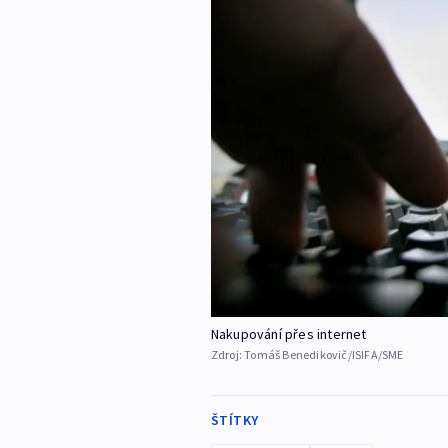
Nakupování přes internet
Zdroj:
Tomáš Benedikovič/ISIFA/SME
ŠTÍTKY