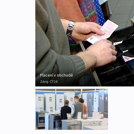
Placení v obchodě
Zdroj:
ČT24