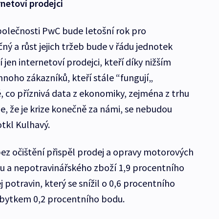
netoví prodejci
olečnosti PwC bude letošní rok pro
ý a růst jejich tržeb bude v řádu jednotek
í jen internetoví prodejci, kteří díky nižším
oho zákazníků, kteří stále “fungují„
, co příznivá data z ekonomiky, zejména z trhu
e, že je krize konečně za námi, se nebudou
dotkl Kulhavý.
ez očištění přispěl prodej a opravy motorových
u a nepotravinářského zboží 1,9 procentního
potravin, který se snížil o 0,6 procentního
bytkem 0,2 procentního bodu.