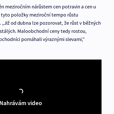
děn meziročním nárůstem cen potravin a cen u
ě tyto položky meziroční tempo růstu
 „Již od dubna lze pozorovat, že růst v běžných
h stálých. Maloobchodní ceny tedy rostou,
bchodníci pomáhali výraznými slevami,“
Nahrávám video