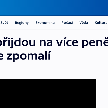
Svět
Regiony
Ekonomika
Počasí
Věda
Kultura
s přijdou na více pe
e zpomalí