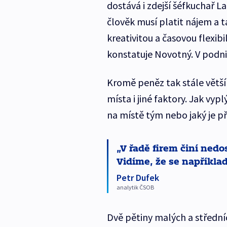
dostává i zdejší šéfkuchař L
člověk musí platit nájem a ta
kreativitou a časovou flexib
konstatuje Novotný. V podni
Kromě peněz tak stále větší
místa i jiné faktory. Jak vyp
na místě tým nebo jaký je p
V řadě firem činí ned
Vidíme, že se napříkla
Petr Dufek
analytik ČSOB
Dvě pětiny malých a střední