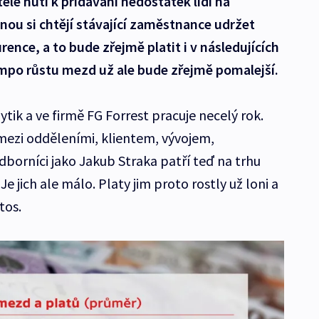
le nutí k přidávání nedostatek lidí na
ou si chtějí stávající zaměstnance udržet
ence, a to bude zřejmě platit i v následujících
mpo růstu mezd už ale bude zřejmě pomalejší.
tik a ve firmě FG Forrest pracuje necelý rok.
 mezi odděleními, klientem, vývojem,
dborníci jako Jakub Straka patří teď na trhu
Je jich ale málo. Platy jim proto rostly už loni a
tos.