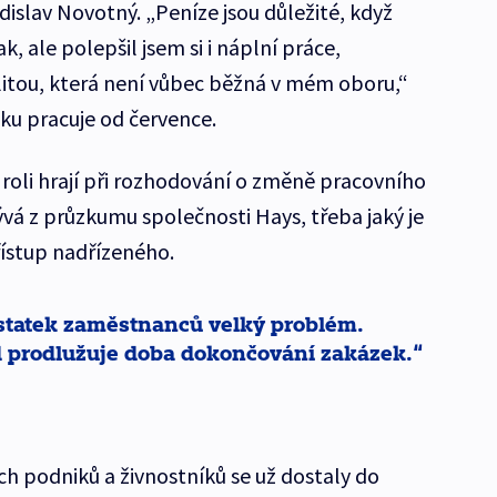
adislav Novotný. „Peníze jsou důležité, když
k, ale polepšil jsem si i náplní práce,
ilitou, která není vůbec běžná v mém oboru,“
ku pracuje od července.
 roli hrají při rozhodování o změně pracovního
lývá z průzkumu společnosti Hays, třeba jaký je
řístup nadřízeného.
ostatek zaměstnanců velký problém.
d prodlužuje doba dokončování zakázek.
ch podniků a živnostníků se už dostaly do