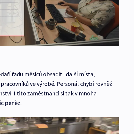
edaří řadu měsíců obsadit i další místa,
a pracovníků ve výrobě. Personál chybí rovněž
tví. I tito zaměstnanci si tak v mnoha
íc peněz.