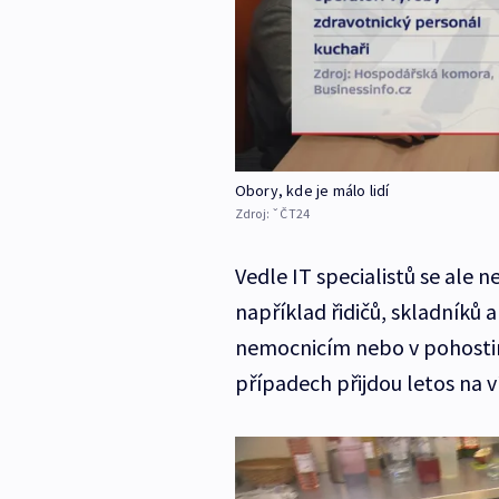
Obory, kde je málo lidí
Zdroj:
ˇČT24
Vedle IT specialistů se ale n
například řidičů, skladníků 
nemocnicím nebo v pohostins
případech přijdou letos na v