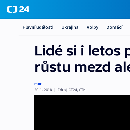
Hlavní události
Ukrajina
Volby
Domácí
Lidé si i leto
růstu mezd al
mor
20. 1. 2018
|
Zdroj:
ČT24
,
ČTK