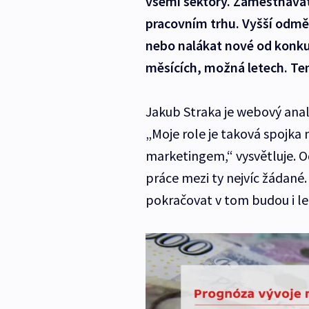
všemi sektory. Zaměstnavate
pracovním trhu. Vyšší odměn
nebo nalákat nové od konkur
měsících, možná letech. Te
Jakub Straka je webový analy
„Moje role je taková spojka
marketingem,“ vysvětluje. O
práce mezi ty nejvíc žádané. 
pokračovat v tom budou i le