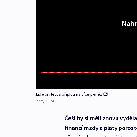
Nahr
Lidé si i letos příjdou na více peněz
Zdroj:
ČT24
Češi by si měli znovu vyděla
financí mzdy a platy porost