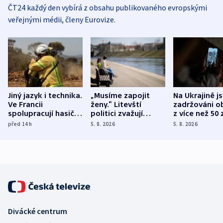
ČT24 každý den vybírá z obsahu publikovaného evropskými
veřejnými médii, členy Eurovize.
Jiný jazyk i technika.
„Musíme zapojit
Na Ukrajině j
Ve Francii
ženy.“ Litevští
zadržováni o
spolupracují hasiči z
politici zvažují
z více než 50 
různých zemí
dohodu o
Bojovali na s
před 14
h
5. 8. 2026
5. 8. 2026
demografii
Ruska
Divácké centrum