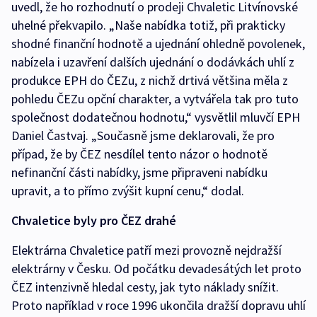
uvedl, že ho rozhodnutí o prodeji Chvaletic Litvínovské
uhelné překvapilo. „Naše nabídka totiž, při prakticky
shodné finanční hodnotě a ujednání ohledně povolenek,
nabízela i uzavření dalších ujednání o dodávkách uhlí z
produkce EPH do ČEZu, z nichž drtivá většina měla z
pohledu ČEZu opční charakter, a vytvářela tak pro tuto
společnost dodatečnou hodnotu,“ vysvětlil mluvčí EPH
Daniel Častvaj. „Současně jsme deklarovali, že pro
případ, že by ČEZ nesdílel tento názor o hodnotě
nefinanční části nabídky, jsme připraveni nabídku
upravit, a to přímo zvýšit kupní cenu,“ dodal.
Chvaletice byly pro ČEZ drahé
Elektrárna Chvaletice patří mezi provozně nejdražší
elektrárny v Česku. Od počátku devadesátých let proto
ČEZ intenzivně hledal cesty, jak tyto náklady snížit.
Proto například v roce 1996 ukončila dražší dopravu uhlí