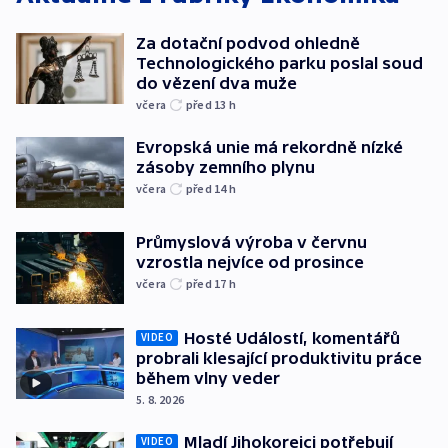
Za dotační podvod ohledně
Technologického parku poslal soud
do vězení dva muže
včera
před 13
h
Evropská unie má rekordně nízké
zásoby zemního plynu
včera
před 14
h
Průmyslová výroba v červnu
vzrostla nejvíce od prosince
včera
před 17
h
Hosté Událostí, komentářů
VIDEO
probrali klesající produktivitu práce
během vlny veder
5. 8. 2026
Mladí Jihokorejci potřebují
VIDEO