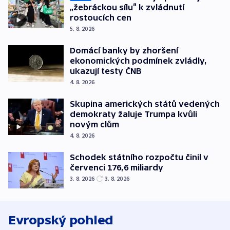
„žebráckou sílu“ k zvládnutí
rostoucích cen
5. 8. 2026
Domácí banky by zhoršení
ekonomických podmínek zvládly,
ukazují testy ČNB
4. 8. 2026
Skupina amerických států vedených
demokraty žaluje Trumpa kvůli
novým clům
4. 8. 2026
Schodek státního rozpočtu činil v
červenci 176,6 miliardy
3. 8. 2026
3. 8. 2026
Evropský pohled