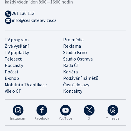
každý všední den:
8:00—16:00 hodin
261 136 113
info@ceskatelevize.cz
TV program
Pro média
Živé vysílání
Reklama
TV poplatky
Studio Brno
Teletext
Studio Ostrava
Podcasty
Rada ČT
Počasí
Kariéra
E-shop
Podávání námětů
Mobilní a TV aplikace
Časté dotazy
Vše o ČT
Kontakty
Instagram
Facebook
YouTube
X
Threads