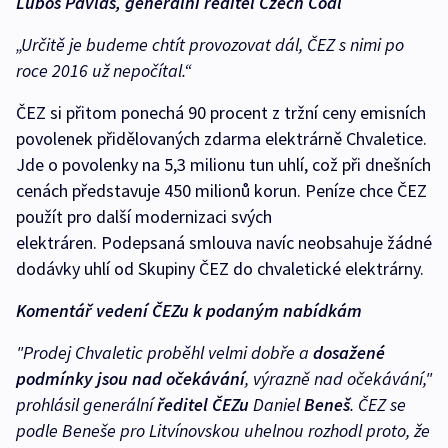
Luboš Pavlas, generální ředitel Czech Coal
„Určitě je budeme chtít provozovat dál, ČEZ s nimi po
roce 2016 už nepočítal.“
ČEZ si přitom ponechá 90 procent z tržní ceny emisních
povolenek přidělovaných zdarma elektrárně Chvaletice.
Jde o povolenky na 5,3 milionu tun uhlí, což při dnešních
cenách představuje 450 milionů korun. Peníze chce ČEZ
použít pro další modernizaci svých
elektráren. Podepsaná smlouva navíc neobsahuje žádné
dodávky uhlí od Skupiny ČEZ do chvaletické elektrárny.
Komentář vedení ČEZu k podaným nabídkám
"Prodej Chvaletic proběhl velmi dobře a
dosažené
podmínky jsou nad očekávání
, výrazně nad očekávání,"
prohlásil generální
ředitel ČEZu
Daniel
Beneš
. ČEZ se
podle Beneše pro Litvínovskou uhelnou rozhodl proto, že