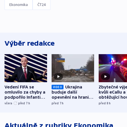
Ekonomika
ČT24
Výběr redakce
Vedení FIFA se
Ukrajina
Zbytečné výj
VIDEO
omluvilo za chyby a
buduje další
kvůli eCallu a
podpořilo Infantina.
opevnění na hranici
obtěžující ho
UEFA trvá na
s Běloruskem
zdržují záchr
včera
před 7
h
před 7
h
před 8
h
bojkotu
Aktuálně z rubriky
Ekonomika