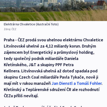
Elektrárna Chvaletice (ilustrační foto)
Zdroj:
ČEZ
Praha - ČEZ prodá svou uhelnou elektrárnu Chvaletice
Litvínovské uhelné za 4,12 miliardy korun. Druhým
zájemcem byl Energetický a průmyslový holding,
tedy společný podnik miliardáře Daniela
Křetínského, J&T a skupiny PPF Petra
Kellnera. Litvínovská uhelná až doteď spadala pod
skupinu Czech Coal miliardáře Pavla Tykače, nově ji
mají mít v rukou manažeři
Jan Dienstl a Tomáš Fohler
.
Křetínský a Teplárenské sdružení ČR ale rozhodnutí
ČEZu příliš nevítají.