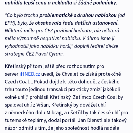
nabídla lepší cenu a nekladla si žádné podmínky
.
"Co bylo trochu
problematické s
druhou nabídkou
(od
EPH), bylo, že
obsahovala řadu dalších ustanovení
.
Některá měla pro ČEZ pozitivní hodnotu, ale některá
měla významně negativní nabídku. V úhrnu jsme ji
vyhodnotili jako nabídku horší,"
doplnil ředitel divize
strategie ČEZ Pavel Cyrani.
Křetínský přitom ještě před rozhodnutím pro
server
iHNED.cz
uvedl, že Chvaletice získá protekčně
Czech Coal. „Pokud dojde k této dohodě, z českého
trhu touto jedinou transakcí prakticky zmizí jakékoli
volné uhlí,“ prohlásil Křetínský. Zatímco Czech Coal by
spaloval uhlí z Vršan, Křetínský by dovážel uhlí
z německého dolu Mibrag, a ušetřil by tak české uhlí pro
tuzemské teplárny, dodal portál. Jan Dienstl ale takový
názor odmítl s tím, že jeho společnost hodlá nadále