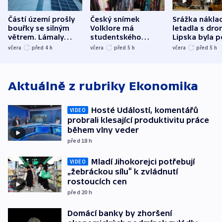
Částí území prošly
Český snímek
Srážka nákla
bouřky se silným
Volklore má
letadla s dr
větrem. Lámaly
studentského
Lipska byla p
stromy a poničily
Oscara, zabojuje o
německého mi
včera
před 4
h
včera
před 5
h
včera
před 5
h
střechu
cenu za krátký film
hybridní útok
Aktuálně z rubriky
Ekonomika
Hosté Událostí, komentářů
VIDEO
probrali klesající produktivitu práce
během vlny veder
před 18
h
Mladí Jihokorejci potřebují
VIDEO
„žebráckou sílu“ k zvládnutí
rostoucích cen
před 20
h
Domácí banky by zhoršení