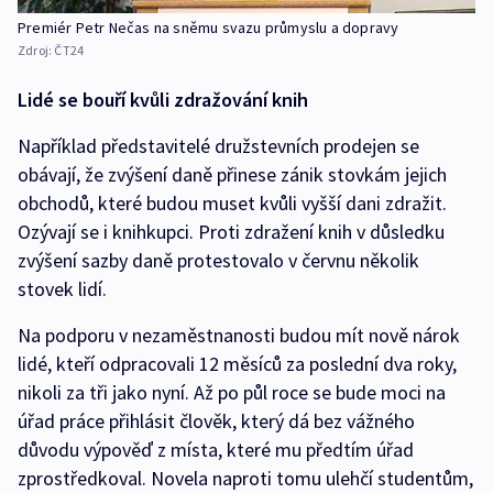
Premiér Petr Nečas na sněmu svazu průmyslu a dopravy
Zdroj:
ČT24
Lidé se bouří kvůli zdražování knih
Například představitelé družstevních prodejen se
obávají, že zvýšení daně přinese zánik stovkám jejich
obchodů, které budou muset kvůli vyšší dani zdražit.
Ozývají se i knihkupci. Proti zdražení knih v důsledku
zvýšení sazby daně protestovalo v červnu několik
stovek lidí.
Na podporu v nezaměstnanosti budou mít nově nárok
lidé, kteří odpracovali 12 měsíců za poslední dva roky,
nikoli za tři jako nyní. Až po půl roce se bude moci na
úřad práce přihlásit člověk, který dá bez vážného
důvodu výpověď z místa, které mu předtím úřad
zprostředkoval. Novela naproti tomu ulehčí studentům,