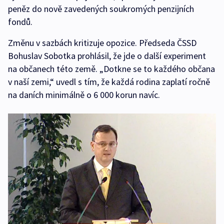
peněz do nově zavedených soukromých penzijních
fondů.
Změnu v sazbách kritizuje opozice. Předseda ČSSD
Bohuslav Sobotka prohlásil, že jde o další experiment
na občanech této země. „Dotkne se to každého občana
v naší zemi,“ uvedl s tím, že každá rodina zaplatí ročně
na daních minimálně o 6 000 korun navíc.