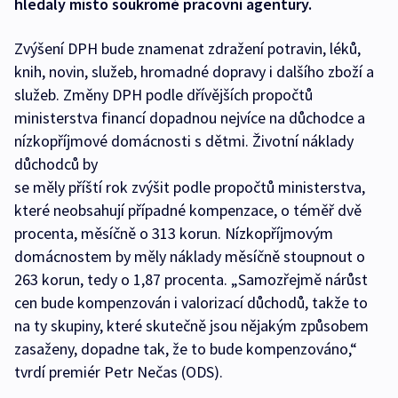
hledaly místo soukromé pracovní agentury.
Zvýšení DPH bude znamenat zdražení potravin, léků,
knih, novin, služeb, hromadné dopravy i dalšího zboží a
služeb. Změny DPH podle dřívějších propočtů
ministerstva financí dopadnou nejvíce na důchodce a
nízkopříjmové domácnosti s dětmi. Životní náklady
důchodců by
se měly příští rok zvýšit podle propočtů ministerstva,
které neobsahují případné kompenzace, o téměř dvě
procenta, měsíčně o 313 korun. Nízkopříjmovým
domácnostem by měly náklady měsíčně stoupnout o
263 korun, tedy o 1,87 procenta. „Samozřejmě nárůst
cen bude kompenzován i valorizací důchodů, takže to
na ty skupiny, které skutečně jsou nějakým způsobem
zasaženy, dopadne tak, že to bude kompenzováno,“
tvrdí premiér Petr Nečas (ODS).