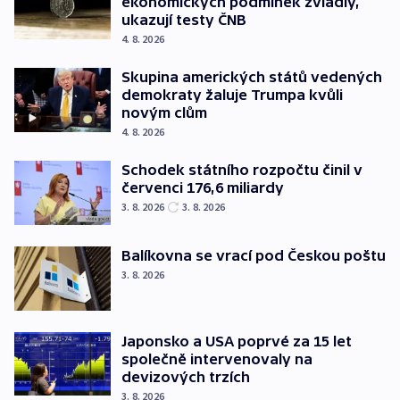
ekonomických podmínek zvládly,
ukazují testy ČNB
4. 8. 2026
Skupina amerických států vedených
demokraty žaluje Trumpa kvůli
novým clům
4. 8. 2026
Schodek státního rozpočtu činil v
červenci 176,6 miliardy
3. 8. 2026
3. 8. 2026
Balíkovna se vrací pod Českou poštu
3. 8. 2026
Japonsko a USA poprvé za 15 let
společně intervenovaly na
devizových trzích
3. 8. 2026