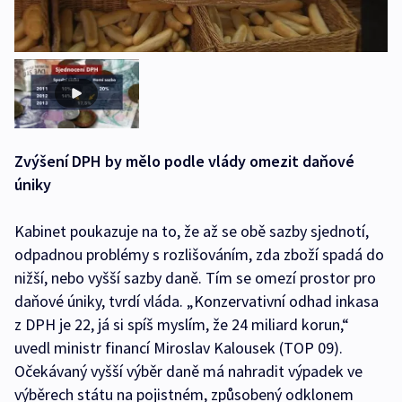
Zvýšení DPH by mělo podle vlády omezit daňové
úniky
Kabinet poukazuje na to, že až se obě sazby sjednotí,
odpadnou problémy s rozlišováním, zda zboží spadá do
nižší, nebo vyšší sazby daně. Tím se omezí prostor pro
daňové úniky, tvrdí vláda. „Konzervativní odhad inkasa
z DPH je 22, já si spíš myslím, že 24 miliard korun,“
uvedl ministr financí Miroslav Kalousek (TOP 09).
Očekávaný vyšší výběr daně má nahradit výpadek ve
výběrech státu na pojistném, způsobený odklonem