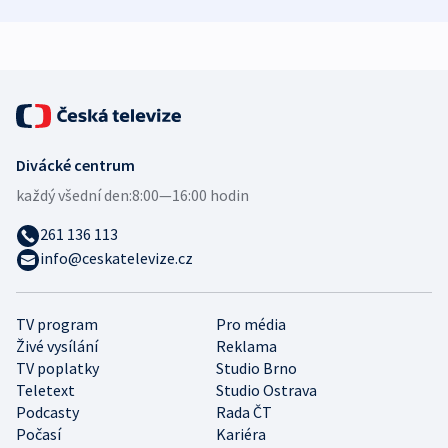
demografii
Ruska
Divácké centrum
každý všední den:
8:00—16:00 hodin
261 136 113
info@ceskatelevize.cz
TV program
Pro média
Živé vysílání
Reklama
TV poplatky
Studio Brno
Teletext
Studio Ostrava
Podcasty
Rada ČT
Počasí
Kariéra