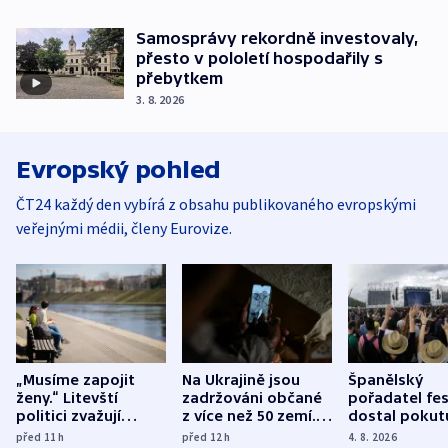
Samosprávy rekordně investovaly,
přesto v pololetí hospodařily s
přebytkem
3. 8. 2026
Evropský pohled
ČT24 každý den vybírá z obsahu publikovaného evropskými
veřejnými médii, členy Eurovize.
„Musíme zapojit
Na Ukrajině jsou
Španělský
ženy.“ Litevští
zadržováni občané
pořadatel fes
politici zvažují
z více než 50 zemí.
dostal pokut
dohodu o
Bojovali na straně
nekalé prakti
před 11
h
před 12
h
4. 8. 2026