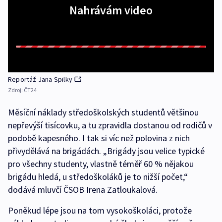
Nahrávám video
Reportáž Jana Spilky
Zdroj:
ČT24
Měsíční náklady středoškolských studentů většinou
nepřevýší tisícovku, a tu zpravidla dostanou od rodičů v
podobě kapesného. I tak si víc než polovina z nich
přivydělává na brigádách. „Brigády jsou velice typické
pro všechny studenty, vlastně téměř 60 % nějakou
brigádu hledá, u středoškoláků je to nižší počet,“
dodává mluvčí ČSOB Irena Zatloukalová.
Poněkud lépe jsou na tom vysokoškoláci, protože