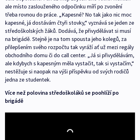
ale místo zaslouženého odpočinku míří po zvonění
třeba rovnou do práce. „Kapesné? No tak jako nic moc
kapesné, já dostávám čtyři stovky,“ vyznává se jeden ze
středoškolských žáků. Dodává, že přivydělávat si musí
na brigádě. Stejně je na tom spousta jeho kolegů, za
přilepšením svého rozpočtu tak vyráží ať už mezi regály
obchodního domu či do call center. „Já si přivydělávám,
ale kdybych s kapesným měla vystačit, tak si vystačím,“
nestěžuje si naopak na výši příspěvku od svých rodičů
jedna ze studentek.
Více než polovina středoškoláků se poohlíží po
brigádě