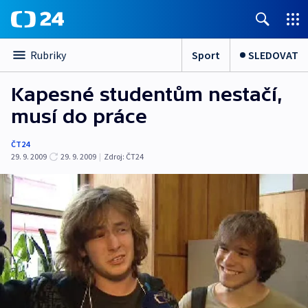
Sport
SLEDOVAT
Rubriky
Kapesné studentům nestačí,
musí do práce
ČT24
29. 9. 2009
29. 9. 2009
|
Zdroj:
ČT24