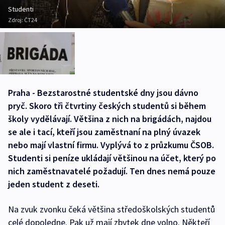
Studenti
Zdroj:
ČT24
Praha - Bezstarostné studentské dny jsou dávno
pryč. Skoro tři čtvrtiny českých studentů si během
školy vydělávají. Většina z nich na brigádách, najdou
se ale i tací, kteří jsou zaměstnaní na plný úvazek
nebo mají vlastní firmu. Vyplývá to z průzkumu ČSOB.
Studenti si peníze ukládají většinou na účet, který po
nich zaměstnavatelé požadují. Ten dnes nemá pouze
jeden student z deseti.
Na zvuk zvonku čeká většina středoškolských studentů
celé dopoledne. Pak už mají zbytek dne volno. Někteří