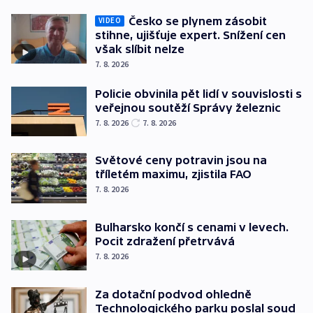
Česko se plynem zásobit
VIDEO
stihne, ujišťuje expert. Snížení cen
však slíbit nelze
7. 8. 2026
Policie obvinila pět lidí v souvislosti s
veřejnou soutěží Správy železnic
7. 8. 2026
7. 8. 2026
Světové ceny potravin jsou na
tříletém maximu, zjistila FAO
7. 8. 2026
Bulharsko končí s cenami v levech.
Pocit zdražení přetrvává
7. 8. 2026
Za dotační podvod ohledně
Technologického parku poslal soud