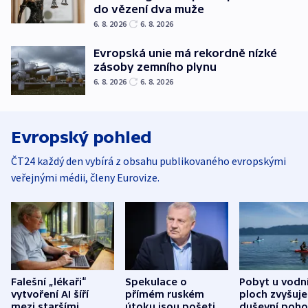
do vězení dva muže
6. 8. 2026
6. 8. 2026
Evropská unie má rekordně nízké
zásoby zemního plynu
6. 8. 2026
6. 8. 2026
Evropský pohled
ČT24 každý den vybírá z obsahu publikovaného evropskými
veřejnými médii, členy Eurovize.
Falešní „lékaři“
Spekulace o
Pobyt u vodn
vytvoření AI šíří
přímém ruském
ploch zvyšuje
mezi staršími
útoku jsou pošetilé,
duševní poho