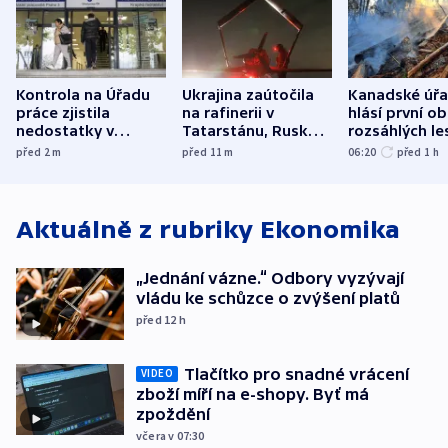
Kontrola na Úřadu
Ukrajina zaútočila
Kanadské úř
práce zjistila
na rafinerii v
hlásí první o
nedostatky v
Tatarstánu, Rusko
rozsáhlých le
účetnictví za 5,6
bombardovalo
požárů
před 2
m
před 11
m
06:20
před 1
h
miliardy
Sumy
Aktuálně z rubriky
Ekonomika
„Jednání vázne.“ Odbory vyzývají
vládu ke schůzce o zvýšení platů
před 12
h
Tlačítko pro snadné vrácení
VIDEO
zboží míří na e-shopy. Byť má
zpoždění
včera v 07:30