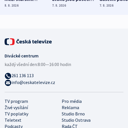
Poláky nebezpečné
míní estonský
ukázala
8. 8. 2026
7. 8. 2026
7. 8. 2026
zdravotní rady
bezpečnostní
mezinárodní 
expert
Divácké centrum
každý všední den:
8:00—16:00 hodin
261 136 113
info@ceskatelevize.cz
TV program
Pro média
Živé vysílání
Reklama
TV poplatky
Studio Brno
Teletext
Studio Ostrava
Podcasty
Rada ČT