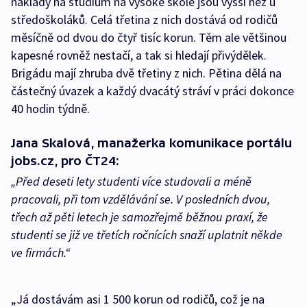
náklady na studium na vysoké škole jsou vyšší než u
středoškoláků. Celá třetina z nich dostává od rodičů
měsíčně od dvou do čtyř tisíc korun. Těm ale většinou
kapesné rovněž nestačí, a tak si hledají přivýdělek.
Brigádu mají zhruba dvě třetiny z nich. Pětina dělá na
částečný úvazek a každý dvacátý stráví v práci dokonce
40 hodin týdně.
Jana Skalová, manažerka komunikace portálu
jobs.cz, pro ČT24:
„Před deseti lety studenti více studovali a méně
pracovali, při tom vzdělávání se. V posledních dvou,
třech až pěti letech je samozřejmě běžnou praxí, že
studenti se již ve třetích ročnících snaží uplatnit někde
ve firmách.“
„Já dostávám asi 1 500 korun od rodičů, což je na