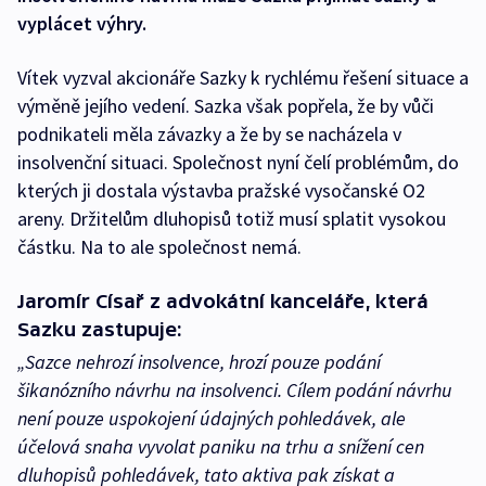
vyplácet výhry.
Vítek vyzval akcionáře Sazky k rychlému řešení situace a
výměně jejího vedení. Sazka však popřela, že by vůči
podnikateli měla závazky a že by se nacházela v
insolvenční situaci. Společnost nyní čelí problémům, do
kterých ji dostala výstavba pražské vysočanské O2
areny. Držitelům dluhopisů totiž musí splatit vysokou
částku. Na to ale společnost nemá.
Jaromír Císař z advokátní kanceláře, která
Sazku zastupuje:
„Sazce nehrozí insolvence, hrozí pouze podání
šikanózního návrhu na insolvenci. Cílem podání návrhu
není pouze uspokojení údajných pohledávek, ale
účelová snaha vyvolat paniku na trhu a snížení cen
dluhopisů pohledávek, tato aktiva pak získat a