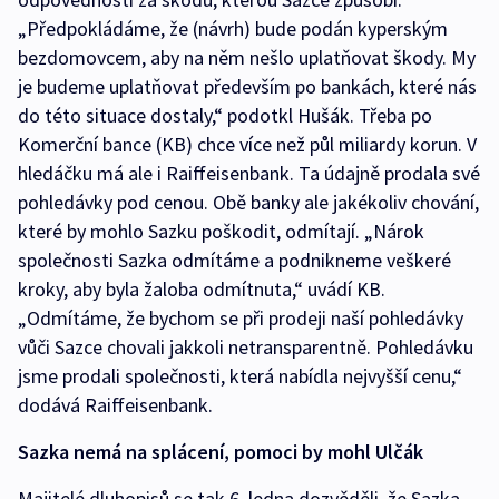
„Předpokládáme, že (návrh) bude podán kyperským
bezdomovcem, aby na něm nešlo uplatňovat škody. My
je budeme uplatňovat především po bankách, které nás
do této situace dostaly,“ podotkl Hušák. Třeba po
Komerční bance (KB) chce více než půl miliardy korun. V
hledáčku má ale i Raiffeisenbank. Ta údajně prodala své
pohledávky pod cenou. Obě banky ale jakékoliv chování,
které by mohlo Sazku poškodit, odmítají. „Nárok
společnosti Sazka odmítáme a podnikneme veškeré
kroky, aby byla žaloba odmítnuta,“ uvádí KB.
„Odmítáme, že bychom se při prodeji naší pohledávky
vůči Sazce chovali jakkoli netransparentně. Pohledávku
jsme prodali společnosti, která nabídla nejvyšší cenu,“
dodává Raiffeisenbank.
Sazka nemá na splácení, pomoci by mohl Ulčák
Majitelé dluhopisů se tak 6. ledna dozvěděli, že Sazka