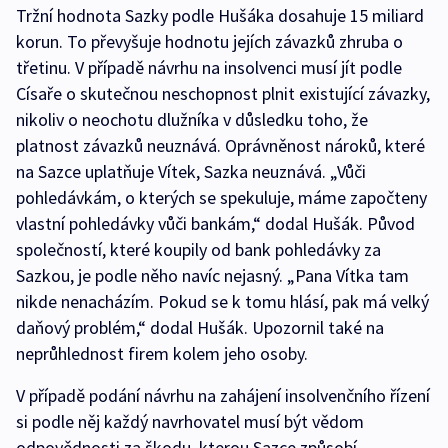
Tržní hodnota Sazky podle Hušáka dosahuje 15 miliard
korun. To převyšuje hodnotu jejích závazků zhruba o
třetinu. V případě návrhu na insolvenci musí jít podle
Císaře o skutečnou neschopnost plnit existující závazky,
nikoliv o neochotu dlužníka v důsledku toho, že
platnost závazků neuznává. Oprávněnost nároků, které
na Sazce uplatňuje Vítek, Sazka neuznává. „Vůči
pohledávkám, o kterých se spekuluje, máme započteny
vlastní pohledávky vůči bankám,“ dodal Hušák. Původ
společností, které koupily od bank pohledávky za
Sazkou, je podle něho navíc nejasný. „Pana Vítka tam
nikde nenacházím. Pokud se k tomu hlásí, pak má velký
daňový problém,“ dodal Hušák. Upozornil také na
neprůhlednost firem kolem jeho osoby.
V případě podání návrhu na zahájení insolvenčního řízení
si podle něj každý navrhovatel musí být vědom
odpovědnosti za škodu, kterou Sazce způsobí.