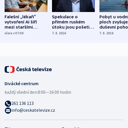
Falešní „lékaři“
Spekulace o
Pobyt u vodn
vytvoření AI šíří
přímém ruském
ploch zvyšuje
mezi staršími
útoku jsou pošetilé,
duševní poho
Poláky nebezpečné
míní estonský
ukázala
včera v 07:00
7. 8. 2026
7. 8. 2026
zdravotní rady
bezpečnostní
mezinárodní 
expert
Divácké centrum
každý všední den:
8:00—16:00 hodin
261 136 113
info@ceskatelevize.cz