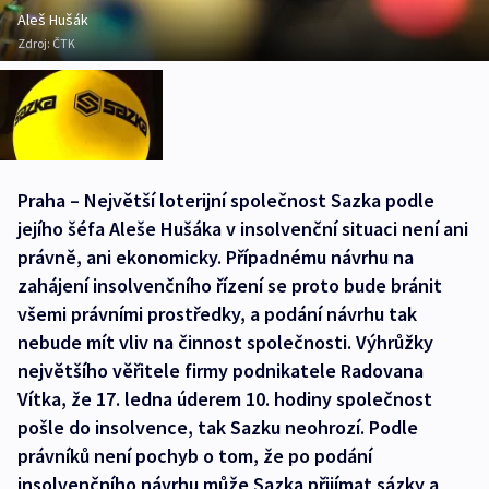
Aleš Hušák
Zdroj:
ČTK
Praha – Největší loterijní společnost Sazka podle
jejího šéfa Aleše Hušáka v insolvenční situaci není ani
právně, ani ekonomicky. Případnému návrhu na
zahájení insolvenčního řízení se proto bude bránit
všemi právními prostředky, a podání návrhu tak
nebude mít vliv na činnost společnosti. Výhrůžky
největšího věřitele firmy podnikatele Radovana
Vítka, že 17. ledna úderem 10. hodiny společnost
pošle do insolvence, tak Sazku neohrozí. Podle
právníků není pochyb o tom, že po podání
insolvenčního návrhu může Sazka přijímat sázky a