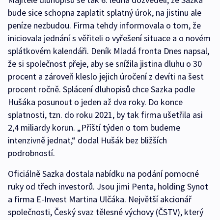
bude sice schopna zaplatit splatný úrok, na jistinu ale
peníze nezbudou. Firma tehdy informovala o tom, že
iniciovala jednání s věřiteli o vyřešení situace a o novém
splátkovém kalendáři. Deník Mladá fronta Dnes napsal,
že si společnost přeje, aby se snížila jistina dluhu o 30
procent a zároveň kleslo jejich úročení z devíti na šest
procent ročně. Splácení dluhopisů chce Sazka podle
Hušáka posunout o jeden až dva roky. Do konce
splatnosti, tzn. do roku 2021, by tak firma ušetřila asi
2,4 miliardy korun. „Příští týden o tom budeme
intenzivně jednat,“ dodal Hušák bez bližších
podrobností.
Oficiálně Sazka dostala nabídku na podání pomocné
ruky od třech investorů. Jsou jimi Penta, holding Synot
a firma E-Invest Martina Ulčáka. Největší akcionář
společnosti, Český svaz tělesné výchovy (ČSTV), který