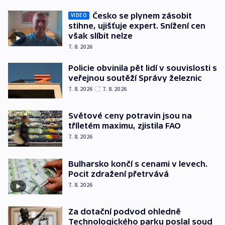
Česko se plynem zásobit
VIDEO
stihne, ujišťuje expert. Snížení cen
však slíbit nelze
7. 8. 2026
Policie obvinila pět lidí v souvislosti s
veřejnou soutěží Správy železnic
7. 8. 2026
7. 8. 2026
Světové ceny potravin jsou na
tříletém maximu, zjistila FAO
7. 8. 2026
Bulharsko končí s cenami v levech.
Pocit zdražení přetrvává
7. 8. 2026
Za dotační podvod ohledně
Technologického parku poslal soud