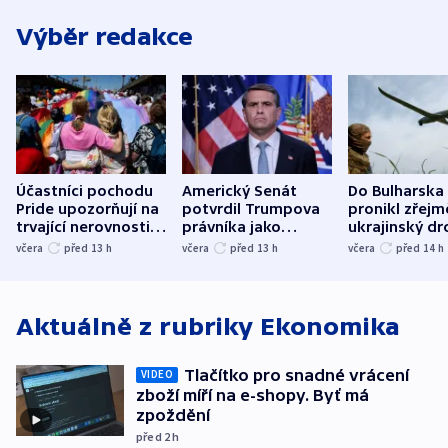
Výběr redakce
Účastníci pochodu
Americký Senát
Do Bulharska
Pride upozorňují na
potvrdil Trumpova
pronikl zřejm
trvající nerovnosti i
právníka jako
ukrajinský dr
společenskou
ministra
explodoval k
včera
před 13
h
včera
před 13
h
včera
před 14
h
atmosféru
spravedlnosti
od plynovod
Aktuálně z rubriky
Ekonomika
Tlačítko pro snadné vrácení
VIDEO
zboží míří na e-shopy. Byť má
zpoždění
před 2
h