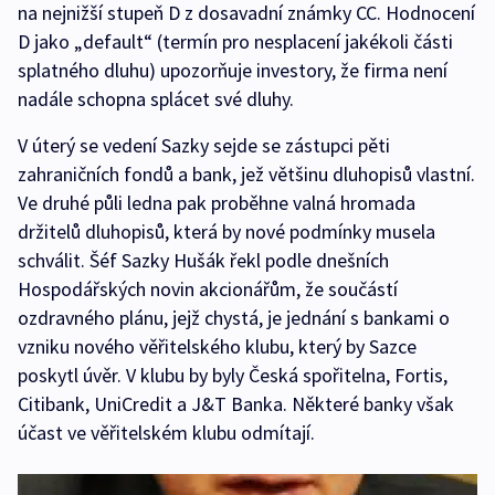
na nejnižší stupeň D z dosavadní známky CC. Hodnocení
D jako „default“ (termín pro nesplacení jakékoli části
splatného dluhu) upozorňuje investory, že firma není
nadále schopna splácet své dluhy.
V úterý se vedení Sazky sejde se zástupci pěti
zahraničních fondů a bank, jež většinu dluhopisů vlastní.
Ve druhé půli ledna pak proběhne valná hromada
držitelů dluhopisů, která by nové podmínky musela
schválit. Šéf Sazky Hušák řekl podle dnešních
Hospodářských novin akcionářům, že součástí
ozdravného plánu, jejž chystá, je jednání s bankami o
vzniku nového věřitelského klubu, který by Sazce
poskytl úvěr. V klubu by byly Česká spořitelna, Fortis,
Citibank, UniCredit a J&T Banka. Některé banky však
účast ve věřitelském klubu odmítají.