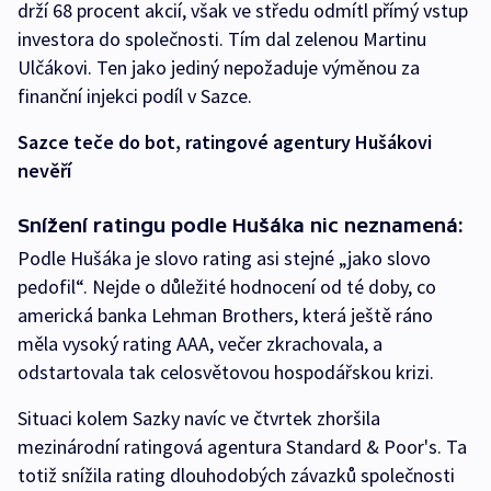
drží 68 procent akcií, však ve středu odmítl přímý vstup
investora do společnosti. Tím dal zelenou Martinu
Ulčákovi. Ten jako jediný nepožaduje výměnou za
finanční injekci podíl v Sazce.
Sazce teče do bot, ratingové agentury Hušákovi
nevěří
Snížení ratingu podle Hušáka nic neznamená:
Podle Hušáka je slovo rating asi stejné „jako slovo
pedofil“. Nejde o důležité hodnocení od té doby, co
americká banka Lehman Brothers, která ještě ráno
měla vysoký rating AAA, večer zkrachovala, a
odstartovala tak celosvětovou hospodářskou krizi.
Situaci kolem Sazky navíc ve čtvrtek zhoršila
mezinárodní ratingová agentura Standard & Poor's. Ta
totiž snížila rating dlouhodobých závazků společnosti