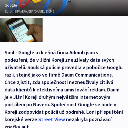
Google
Zdroj:
ISIFA/EPA/EPA/DANIEL DEME
Soul - Google a dceřiná firma Admob jsou v
podezření, že v Jižní Koreji zneužívaly data svých
uživatelů. Soulská policie provedla v pobočce Googlu
razii, stejně jako ve firmě Daum Communications.
Chce zjistit, zda společnosti nezneužívaly citlivá
data klientů k efektivnímu umisťování reklam. Daum
je v Jižní Koreji druhým největším internetovým
portálem po Naveru. Společnost Google se bude v
Koreji zodpovídat policii už podruhé. Loni při spuštění
korejské verze
Street View
nezakryla poznávací
značky aut.