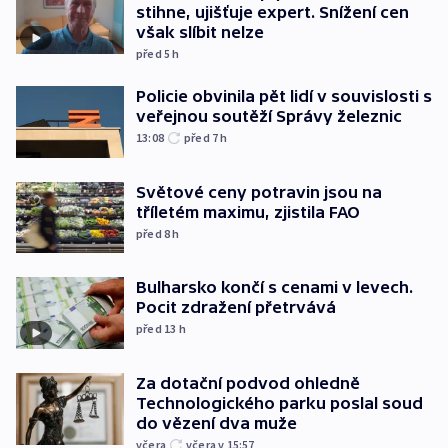
stihne, ujišťuje expert. Snížení cen
však slíbit nelze
před 5
h
Policie obvinila pět lidí v souvislosti s
veřejnou soutěží Správy železnic
13:08
před 7
h
Světové ceny potravin jsou na
tříletém maximu, zjistila FAO
před 8
h
Bulharsko končí s cenami v levech.
Pocit zdražení přetrvává
před 13
h
Za dotační podvod ohledně
Technologického parku poslal soud
do vězení dva muže
včera
včera v 15:57