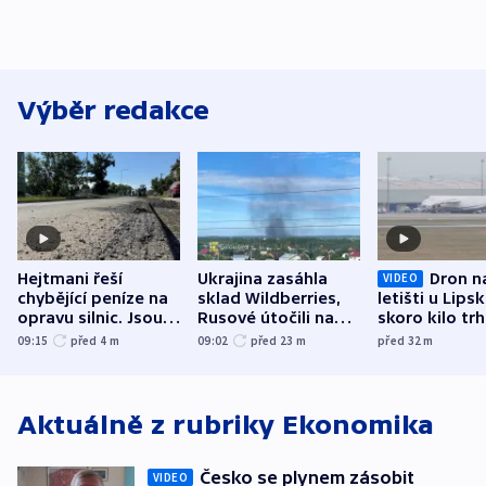
Výběr redakce
Hejtmani řeší
Ukrajina zasáhla
Dron n
VIDEO
chybějící peníze na
sklad Wildberries,
letišti u Lips
opravu silnic. Jsou
Rusové útočili na
skoro kilo trh
nenárokové, namítá
trh, hasiče či
indicie ukazuj
09:15
před 4
m
09:02
před 23
m
před 32
m
ministerstvo
stadion
Rusko
Aktuálně z rubriky
Ekonomika
Česko se plynem zásobit
VIDEO