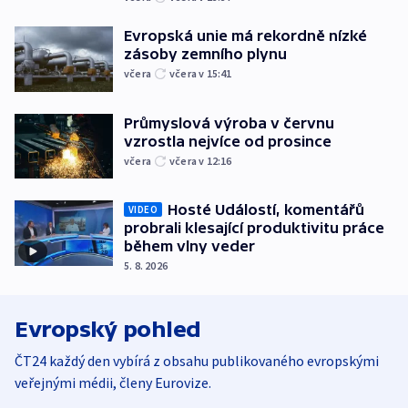
Evropská unie má rekordně nízké
zásoby zemního plynu
včera
včera v 15:41
Průmyslová výroba v červnu
vzrostla nejvíce od prosince
včera
včera v 12:16
Hosté Událostí, komentářů
VIDEO
probrali klesající produktivitu práce
během vlny veder
5. 8. 2026
Evropský pohled
ČT24 každý den vybírá z obsahu publikovaného evropskými
veřejnými médii, členy Eurovize.