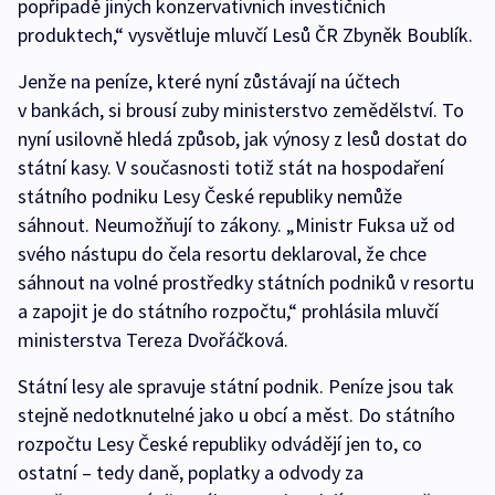
popřípadě jiných konzervativních investičních
produktech,“ vysvětluje mluvčí Lesů ČR Zbyněk Boublík.
Jenže na peníze, které nyní zůstávají na účtech
v bankách, si brousí zuby ministerstvo zemědělství. To
nyní usilovně hledá způsob, jak výnosy z lesů dostat do
státní kasy. V současnosti totiž stát na hospodaření
státního podniku Lesy České republiky nemůže
sáhnout. Neumožňují to zákony. „Ministr Fuksa už od
svého nástupu do čela resortu deklaroval, že chce
sáhnout na volné prostředky státních podniků v resortu
a zapojit je do státního rozpočtu,“ prohlásila mluvčí
ministerstva Tereza Dvořáčková.
Státní lesy ale spravuje státní podnik. Peníze jsou tak
stejně nedotknutelné jako u obcí a měst. Do státního
rozpočtu Lesy České republiky odvádějí jen to, co
ostatní – tedy daně, poplatky a odvody za