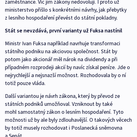
zaměstnance. Víc jim zákony nedovolují. I proto už
ministerstvo přišlo s konkrétními návrhy, jak přebytky
z lesního hospodaření převést do státní pokladny.
Stát se nevzdává, první varianty už Fuksa nastínil
Ministr Ivan Fuksa například navrhuje transformaci
státního podniku na akciovou společnost. Stát by
potom jako akcionář měl nárok na dividendy a při
případném rozprodeji akcií by navíc získal peníze. Jde o
nejrychlejší a nejsnazší možnost. Rozhodovala by o ní
totiž pouze vláda.
Další variantou je návrh zákona, který by převod ze
státních podniků umožňoval. Vzniknout by také
mohl samostatný zákon o lesním hospodaření. Tyto
možnosti už by ale byly zdlouhavější. O takových věcech
by totiž musely rozhodovat i Poslanecká sněmovna
a Senát.