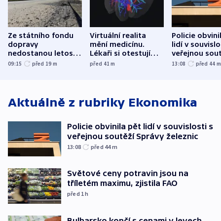
Ze státního fondu
Virtuální realita
Policie obvini
dopravy
mění medicínu.
lidí v souvislo
nedostanou letos
Lékaři si otestují
veřejnou sout
kraje na silnice ani
každý řez, říká
Správy železn
09:15
před 19
m
před 41
m
13:08
před 44
korunu, řekl Půta
český expert
Aktuálně z rubriky
Ekonomika
Policie obvinila pět lidí v souvislosti s
veřejnou soutěží Správy železnic
13:08
před 44
m
Světové ceny potravin jsou na
tříletém maximu, zjistila FAO
před 1
h
Bulharsko končí s cenami v levech.