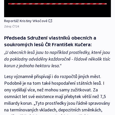
Reportáž Kristiny Vrkočové
Zdroj:
ČT24
Předseda Sdružení vlastníků obecních a
soukromých lesů ČR František Kučera:
„U obecních lesů jsou to například prostředky, které jsou
do pokladny odváděny každoročně - řádově několik tisíc
korun z jednoho hektaru lesa.“
Lesy významně přispívají i do rozpočtů jiných měst.
Podobně je na tom také hospodaření státních lesů. I
ony vydělají více, než mohou samy zužitkovat. Za
osmnáct let své existence mají přebytek větší než 7,5
miliardy korun. „Tyto prostředky jsou řádně spravovány
na termínovaných vkladech, depozitních směnkách,