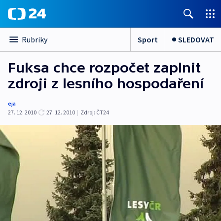
Sport
SLEDOVAT
Rubriky
Fuksa chce rozpočet zaplnit
zdroji z lesního hospodaření
eja
27. 12. 2010
27. 12. 2010
|
Zdroj:
ČT24