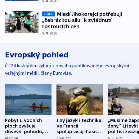
5. 8. 2026
Mladí Jihokorejci potřebují
VIDEO
„žebráckou sílu“ k zvládnutí
rostoucích cen
5. 8. 2026
Evropský pohled
ČT24 každý den vybírá z obsahu publikovaného evropskými
veřejnými médii, členy Eurovize.
Pobyt u vodních
Jiný jazyk i technika.
„Musíme zapo
ploch zvyšuje
Ve Francii
ženy.“ Litevšt
duševní pohodu,
spolupracují hasiči z
politici zvažuj
ukázala
různých zemí
dohodu o
před 6
h
před 22
h
5. 8. 2026