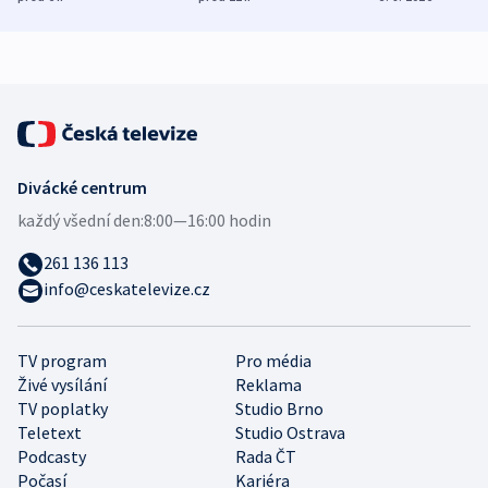
mezinárodní studie
demografii
Divácké centrum
každý všední den:
8:00—16:00 hodin
261 136 113
info@ceskatelevize.cz
TV program
Pro média
Živé vysílání
Reklama
TV poplatky
Studio Brno
Teletext
Studio Ostrava
Podcasty
Rada ČT
Počasí
Kariéra