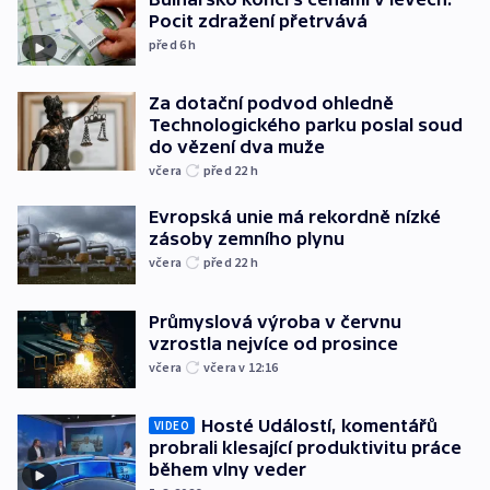
Pocit zdražení přetrvává
před 6
h
Za dotační podvod ohledně
Technologického parku poslal soud
do vězení dva muže
včera
před 22
h
Evropská unie má rekordně nízké
zásoby zemního plynu
včera
před 22
h
Průmyslová výroba v červnu
vzrostla nejvíce od prosince
včera
včera v 12:16
Hosté Událostí, komentářů
VIDEO
probrali klesající produktivitu práce
během vlny veder