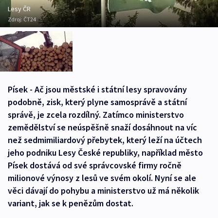
Lesy ČR
Zdroj:
ČT24
Písek - Ač jsou městské i státní lesy spravovány
podobně, zisk, který plyne samosprávě a státní
správě, je zcela rozdílný. Zatímco ministerstvo
zemědělství se neúspěšně snaží dosáhnout na víc
než sedmimiliardový přebytek, který leží na účtech
jeho podniku Lesy České republiky, například město
Písek dostává od své správcovské firmy ročně
milionové výnosy z lesů ve svém okolí. Nyní se ale
věci dávají do pohybu a ministerstvo už má několik
variant, jak se k penězům dostat.