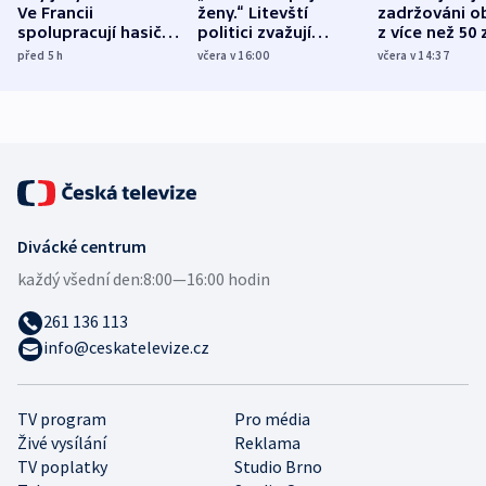
Ve Francii
ženy.“ Litevští
zadržováni o
spolupracují hasiči z
politici zvažují
z více než 50 
různých zemí
dohodu o
Bojovali na s
před 5
h
včera v 16:00
včera v 14:37
demografii
Ruska
Divácké centrum
každý všední den:
8:00—16:00 hodin
261 136 113
info@ceskatelevize.cz
TV program
Pro média
Živé vysílání
Reklama
TV poplatky
Studio Brno