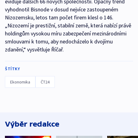
eviduje dalších 66 nových společnostíi. Opačný trend
vyhodnotil Bisnode v dosud nejvíce zastoupeném
Nizozemsku, letos tam počet firem klesl o 146.
„Nizozemí je prestižní, stabilní země, která nabízí právě
holdingům vysokou míru zabezpečení mezinárodními
smlouvami k tomu, aby nedocházelo k dvojímu
zdanění,“ vysvětluje Říčař.
ŠTÍTKY
Ekonomika
ČT24
Výběr redakce