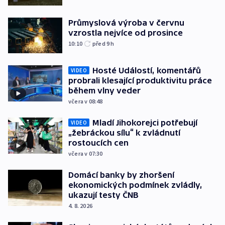
Průmyslová výroba v červnu
vzrostla nejvíce od prosince
10:10
před 9
h
Hosté Událostí, komentářů
VIDEO
probrali klesající produktivitu práce
během vlny veder
včera v 08:48
Mladí Jihokorejci potřebují
VIDEO
„žebráckou sílu“ k zvládnutí
rostoucích cen
včera v 07:30
Domácí banky by zhoršení
ekonomických podmínek zvládly,
ukazují testy ČNB
4. 8. 2026