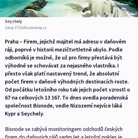
Seychely
Zdroj:
ČT24/Puzzleshop.cz
Praha – Firem, jejichž majitel má adresu v daňovém
ráji, poprvé v historii mezičtvrtletně ubylo. Podle
odborníků je možné, že už pro firmy přestává být
výhodné se schovávat za nejasného vlastníka. I
přesto však platí nastavený trend, že absolutní
počet firem v daňově výhodných destinacích roste.
Od počátku letošního roku tak jejich počet vzrostl o
67 na celkových 13 167. To dnes uvedla poradenská
společnost Bisnode, vedle Nizozemí nejvíce láká
Kypr a Seychely.
Bisnode se zabývá monitoringem odchodů českých
firem do daňových rájů sedm let a letošní pokles je