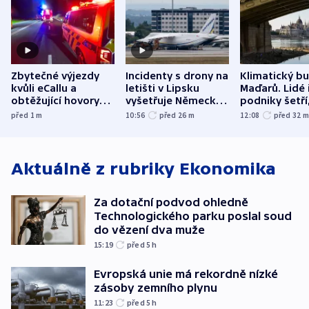
Zbytečné výjezdy
Incidenty s drony na
Klimatický b
kvůli eCallu a
letišti v Lipsku
Maďarů. Lidé 
obtěžující hovory
vyšetřuje Německo
podniky šetří
zdržují záchranáře
jako úmyslný pokus
omezuje se d
před 1
m
10:56
před 26
m
12:08
před 32
o způsobení
i svícení
exploze
Aktuálně z rubriky
Ekonomika
Za dotační podvod ohledně
Technologického parku poslal soud
do vězení dva muže
15:19
před 5
h
Evropská unie má rekordně nízké
zásoby zemního plynu
11:23
před 5
h