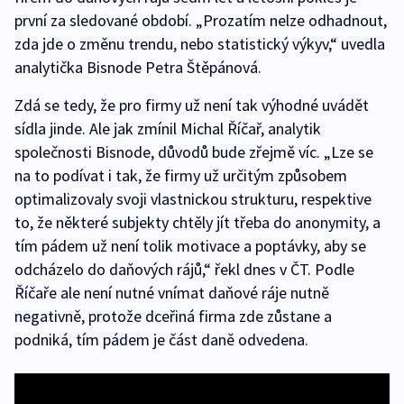
první za sledované období. „Prozatím nelze odhadnout,
zda jde o změnu trendu, nebo statistický výkyv,“ uvedla
analytička Bisnode Petra Štěpánová.
Zdá se tedy, že pro firmy už není tak výhodné uvádět
sídla jinde. Ale jak zmínil Michal Říčař, analytik
společnosti Bisnode, důvodů bude zřejmě víc. „Lze se
na to podívat i tak, že firmy už určitým způsobem
optimalizovaly svoji vlastnickou strukturu, respektive
to, že některé subjekty chtěly jít třeba do anonymity, a
tím pádem už není tolik motivace a poptávky, aby se
odcházelo do daňových rájů,“ řekl dnes v ČT. Podle
Říčaře ale není nutné vnímat daňové ráje nutně
negativně, protože dceřiná firma zde zůstane a
podniká, tím pádem je část daně odvedena.