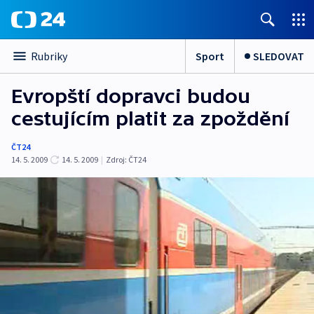
Sport
SLEDOVAT
Rubriky
Evropští dopravci budou
cestujícím platit za zpoždění
ČT24
14. 5. 2009
14. 5. 2009
|
Zdroj:
ČT24