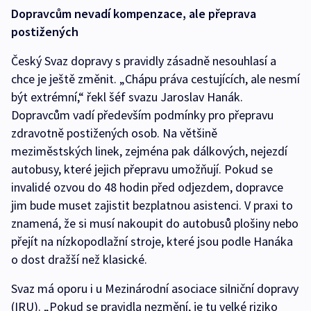
Dopravcům nevadí kompenzace, ale přeprava
postižených
Český Svaz dopravy s pravidly zásadně nesouhlasí a
chce je ještě změnit. „Chápu práva cestujících, ale nesmí
být extrémní,“ řekl šéf svazu Jaroslav Hanák.
Dopravcům vadí především podmínky pro přepravu
zdravotně postižených osob. Na většině
meziměstských linek, zejména pak dálkových, nejezdí
autobusy, které jejich přepravu umožňují. Pokud se
invalidé ozvou do 48 hodin před odjezdem, dopravce
jim bude muset zajistit bezplatnou asistenci. V praxi to
znamená, že si musí nakoupit do autobusů plošiny nebo
přejít na nízkopodlažní stroje, které jsou podle Hanáka
o dost dražší než klasické.
Svaz má oporu i u Mezinárodní asociace silniční dopravy
(IRU). „Pokud se pravidla nezmění, je tu velké riziko