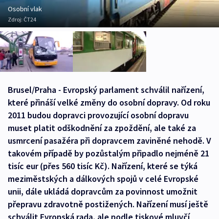
Osobní vlak
Zdroj:
ČT24
Brusel/Praha - Evropský parlament schválil nařízení,
které přináší velké změny do osobní dopravy. Od roku
2011 budou dopravci provozující osobní dopravu
muset platit odškodnění za zpoždění, ale také za
usmrcení pasažéra při dopravcem zaviněné nehodě. V
takovém případě by pozůstalým připadlo nejméně 21
tisíc eur (přes 560 tisíc Kč). Nařízení, které se týká
meziměstských a dálkových spojů v celé Evropské
unii, dále ukládá dopravcům za povinnost umožnit
přepravu zdravotně postižených. Nařízení musí ještě
schválit Evropská rada, ale podle tiskové mluvčí