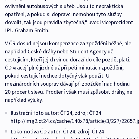
ovlivnění autobusových služeb. Jsou to nepraktická
opatření, a pokud si dopravci nemohou tyto služby
dovolit, tak jsou pravidla zbytečná,“ uvedl viceprezident
IRU Graham Smith.
V ČR dosud nejsou kompenzace za zpoždění běžné, ale
například České dráhy nebo Student Agency už
cestujícím, kteří jejich vinou dorazí do cíle pozdě, platí.
ČD vracejí plné jízdné už při pěti minutách zpoždění,
pokud cestující nechce dotyčný vlak použít. U
mezinárodních souprav dávají při zpoždění nad hodinu
20 procent slevu. Prodlení však musí způsobit dráhy, ne
například výluky.
Ilustrační foto autor: ČT24, zdroj: ČT24
http://img2.ct24.cz/cache/140x78/article/3/227/22657.j
Lokomotiva ČD autor: ČT24, zdroj: ČT24