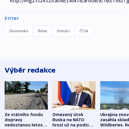
http://img2.ct24.cz/cache/140x78/article/8/760/75927.j
ŠTÍTKY
Ekonomika
Relax
Domácí
ČT24
Výběr redakce
Ze státního fondu
Omezený útok
Ukrajina zno
dopravy
Ruska na NATO
zasáhla skla
nedostanou letos
hrozí už na podzim,
Wildberies. 