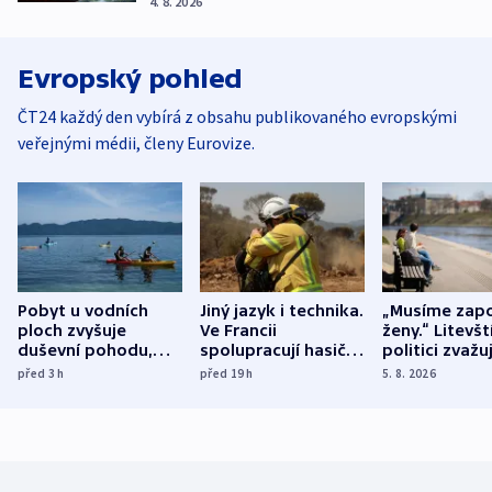
4. 8. 2026
Evropský pohled
ČT24 každý den vybírá z obsahu publikovaného evropskými
veřejnými médii, členy Eurovize.
Pobyt u vodních
Jiný jazyk i technika.
„Musíme zapo
ploch zvyšuje
Ve Francii
ženy.“ Litevšt
duševní pohodu,
spolupracují hasiči z
politici zvažuj
ukázala
různých zemí
dohodu o
před 3
h
před 19
h
5. 8. 2026
mezinárodní studie
demografii