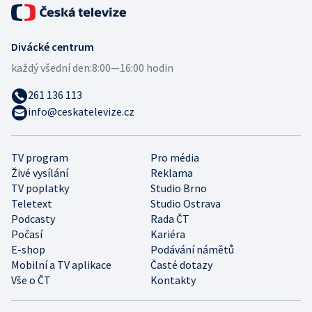
Divácké centrum
každý všední den:
8:00—16:00 hodin
261 136 113
info@ceskatelevize.cz
TV program
Pro média
Živé vysílání
Reklama
TV poplatky
Studio Brno
Teletext
Studio Ostrava
Podcasty
Rada ČT
Počasí
Kariéra
E-shop
Podávání námětů
Mobilní a TV aplikace
Časté dotazy
Vše o ČT
Kontakty