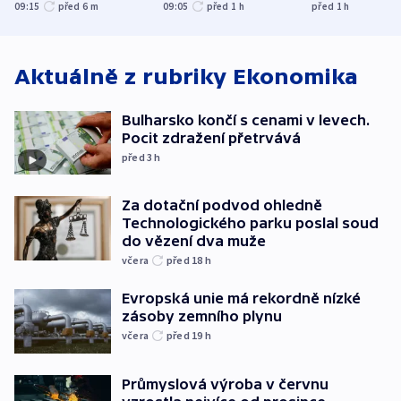
kraje na silnice ani
varují tajné služby
útočili v Cha
09:15
před 6
m
09:05
před 1
h
před 1
h
korunu, řekl Půta
USA
oblasti
Aktuálně z rubriky
Ekonomika
Bulharsko končí s cenami v levech.
Pocit zdražení přetrvává
před 3
h
Za dotační podvod ohledně
Technologického parku poslal soud
do vězení dva muže
včera
před 18
h
Evropská unie má rekordně nízké
zásoby zemního plynu
včera
před 19
h
Průmyslová výroba v červnu