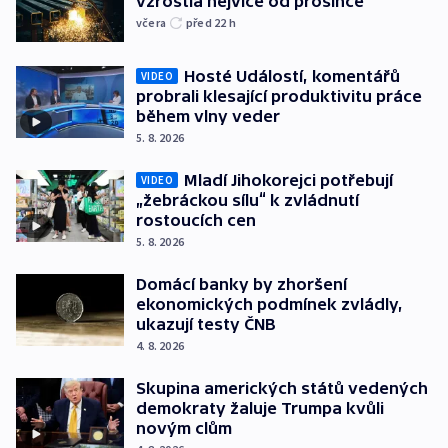
vzrostla nejvíce od prosince
včera
před 22
h
Hosté Událostí, komentářů
VIDEO
probrali klesající produktivitu práce
během vlny veder
5. 8. 2026
Mladí Jihokorejci potřebují
VIDEO
„žebráckou sílu“ k zvládnutí
rostoucích cen
5. 8. 2026
Domácí banky by zhoršení
ekonomických podmínek zvládly,
ukazují testy ČNB
4. 8. 2026
Skupina amerických států vedených
demokraty žaluje Trumpa kvůli
novým clům