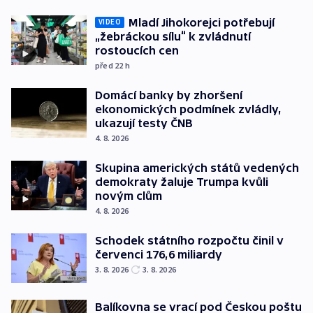
Mladí Jihokorejci potřebují
VIDEO
„žebráckou sílu“ k zvládnutí
rostoucích cen
před 22
h
Domácí banky by zhoršení
ekonomických podmínek zvládly,
ukazují testy ČNB
4. 8. 2026
Skupina amerických států vedených
demokraty žaluje Trumpa kvůli
novým clům
4. 8. 2026
Schodek státního rozpočtu činil v
červenci 176,6 miliardy
3. 8. 2026
3. 8. 2026
Balíkovna se vrací pod Českou poštu