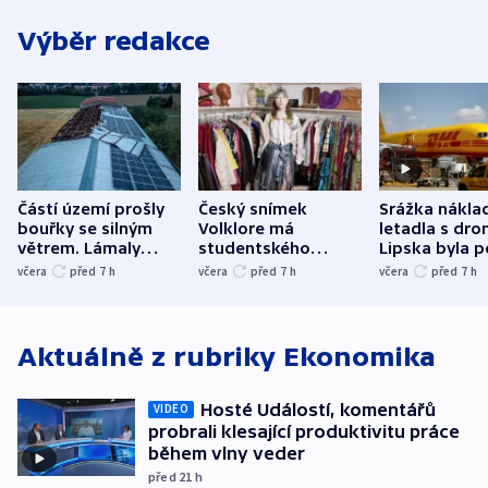
Výběr redakce
Částí území prošly
Český snímek
Srážka nákla
bouřky se silným
Volklore má
letadla s dr
větrem. Lámaly
studentského
Lipska byla p
stromy a poničily
Oscara, zabojuje o
německého mi
včera
před 7
h
včera
před 7
h
včera
před 7
h
střechu
cenu za krátký film
hybridní útok
Aktuálně z rubriky
Ekonomika
Hosté Událostí, komentářů
VIDEO
probrali klesající produktivitu práce
během vlny veder
před 21
h