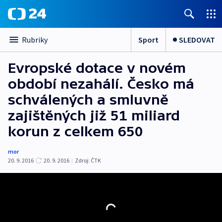
Sport
SLEDOVAT
Rubriky
Evropské dotace v novém
období nezahálí. Česko má
schválených a smluvně
zajištěných již 51 miliard
korun z celkem 650
mor
20. 9. 2016
20. 9. 2016
|
Zdroj:
ČTK