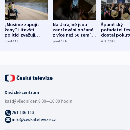
„Musíme zapojit
Na Ukrajině jsou
Španělský
ženy.“ Litevští
zadržováni občané
pořadatel fes
politici zvažují
z více než 50 zemí.
dostal pokut
dohodu o
Bojovali na straně
nekalé prakti
před 14
h
před 15
h
4. 8. 2026
demografii
Ruska
Divácké centrum
každý všední den:
8:00—16:00 hodin
261 136 113
info@ceskatelevize.cz