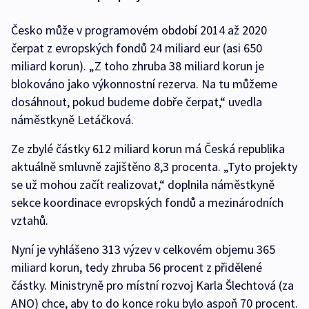
Česko může v programovém období 2014 až 2020
čerpat z evropských fondů 24 miliard eur (asi 650
miliard korun). „Z toho zhruba 38 miliard korun je
blokováno jako výkonnostní rezerva. Na tu můžeme
dosáhnout, pokud budeme dobře čerpat,“ uvedla
náměstkyně Letáčková.
Ze zbylé částky 612 miliard korun má Česká republika
aktuálně smluvně zajištěno 8,3 procenta. „Tyto projekty
se už mohou začít realizovat,“ doplnila náměstkyně
sekce koordinace evropských fondů a mezinárodních
vztahů.
Nyní je vyhlášeno 313 výzev v celkovém objemu 365
miliard korun, tedy zhruba 56 procent z přidělené
částky. Ministryně pro místní rozvoj Karla Šlechtová (za
ANO) chce, aby to do konce roku bylo aspoň 70 procent.