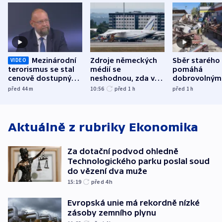
Mezinárodní
Zdroje německých
Sběr starého
VIDEO
terorismus se stal
médií se
pomáhá
cenově dostupným,
neshodnou, zda v
dobrovolným
varuje Bartošek
letadle ohroženém
hasičům fina
před 44
m
10:56
před 1
h
před 1
h
v Lipsku dronem
techniku i ak
byla munice
Aktuálně z rubriky
Ekonomika
Za dotační podvod ohledně
Technologického parku poslal soud
do vězení dva muže
15:19
před 4
h
Evropská unie má rekordně nízké
zásoby zemního plynu