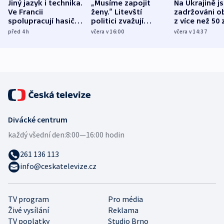
Jiný jazyk i technika.
„Musíme zapojit
Na Ukrajině j
Ve Francii
ženy.“ Litevští
zadržováni o
spolupracují hasiči z
politici zvažují
z více než 50 
různých zemí
dohodu o
Bojovali na s
před 4
h
včera v 16:00
včera v 14:37
demografii
Ruska
Divácké centrum
každý všední den:
8:00—16:00 hodin
261 136 113
info@ceskatelevize.cz
TV program
Pro média
Živé vysílání
Reklama
TV poplatky
Studio Brno