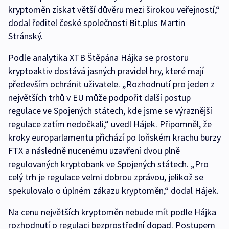
kryptoměn získat větší důvěru mezi širokou veřejností,“
dodal ředitel české společnosti Bit.plus Martin
Stránský.
Podle analytika XTB Štěpána Hájka se prostoru
kryptoaktiv dostává jasných pravidel hry, které mají
především ochránit uživatele. „Rozhodnutí pro jeden z
největších trhů v EU může podpořit další postup
regulace ve Spojených státech, kde jsme se výraznější
regulace zatím nedočkali,“ uvedl Hájek. Připomněl, že
kroky europarlamentu přichází po loňském krachu burzy
FTX a následně nucenému uzavření dvou plně
regulovaných kryptobank ve Spojených státech. „Pro
celý trh je regulace velmi dobrou zprávou, jelikož se
spekulovalo o úplném zákazu kryptoměn,“ dodal Hájek.
Na cenu největších kryptoměn nebude mít podle Hájka
rozhodnutí o regulaci bezprostřední dopad. Postupem