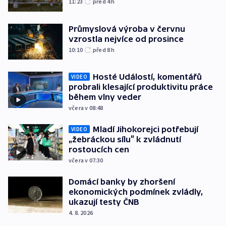
11:23
před 4
h
Průmyslová výroba v červnu
vzrostla nejvíce od prosince
10:10
před 8
h
Hosté Událostí, komentářů
VIDEO
probrali klesající produktivitu práce
během vlny veder
včera v 08:48
Mladí Jihokorejci potřebují
VIDEO
„žebráckou sílu“ k zvládnutí
rostoucích cen
včera v 07:30
Domácí banky by zhoršení
ekonomických podmínek zvládly,
ukazují testy ČNB
4. 8. 2026