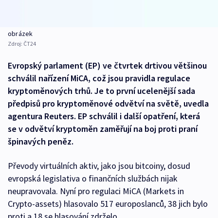
obrázek
Zdroj:
ČT24
Evropský parlament (EP) ve čtvrtek drtivou většinou
schválil nařízení MiCA, což jsou pravidla regulace
kryptoměnových trhů. Je to první ucelenější sada
předpisů pro kryptoměnové odvětví na světě, uvedla
agentura Reuters. EP schválil i další opatření, která
se v odvětví kryptoměn zaměřují na boj proti praní
špinavých peněz.
Převody virtuálních aktiv, jako jsou bitcoiny, dosud
evropská legislativa o finančních službách nijak
neupravovala. Nyní pro regulaci MiCA (Markets in
Crypto-assets) hlasovalo 517 europoslanců, 38 jich bylo
proti a 18 se hlasování zdrželo.