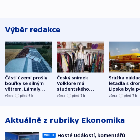
Výběr redakce
Částí území prošly
Český snímek
Srážka nákla
bouřky se silným
Volklore má
letadla s dr
větrem. Lámaly
studentského
Lipska byla p
stromy a poničily
Oscara, zabojuje o
německého mi
včera
před 6
h
včera
před 7
h
včera
před 7
h
střechu
cenu za krátký film
hybridní útok
Aktuálně z rubriky
Ekonomika
Hosté Událostí, komentářů
VIDEO