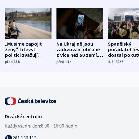
„Musíme zapojit
Na Ukrajině jsou
Španělský
ženy.“ Litevští
zadržováni občané
pořadatel fes
politici zvažují
z více než 50 zemí.
dostal pokut
dohodu o
Bojovali na straně
nekalé prakti
před 13
h
před 14
h
4. 8. 2026
demografii
Ruska
Divácké centrum
každý všední den:
8:00—16:00 hodin
261 136 113