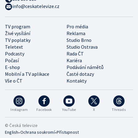
info@ceskatelevize.cz
TV program
Pro média
Živé vysílání
Reklama
TV poplatky
Studio Brno
Teletext
Studio Ostrava
Podcasty
Rada ČT
Počasí
Kariéra
E-shop
Podávání námětů
Mobilní a TV aplikace
Časté dotazy
Vše o ČT
Kontakty
Instagram
Facebook
YouTube
X
Threads
© Česká televize
•
•
English
Ochrana soukromí
Přístupnost