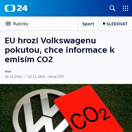
Sport
SLEDOVAT
Rubriky
EU hrozí Volkswagenu
pokutou, chce informace k
emisím CO2
mor
10. 11. 2015
10. 11. 2015
|
Zdroj:
ČTK