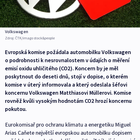
Volkswagen
Zdroj:
ČTK/imago stock&people
Evropská komise požádala automobilku Volkswagen
o podrobnosti k nesrovnalostem v údajích o měření
emisí oxidu uhličitého (CO2). Koncern by je měl
poskytnout do deseti dnů, stojí v dopise, o kterém
komise v úterý informovala a který odeslala šéfovi
koncernu Volkswagen Matthiasovi Müllerovi. Komise
rovněž kvůli vysokým hodnotám CO2 hrozí koncernu
pokutou.
Eurokomisař pro ochranu klimatu a energetiku Miguel
Arias Caňete největší evropskou automobilku dopisem