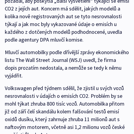
požádal, aby poskytla „další vysvětlení“ týkající se emisí
CO2 z jejích aut. Koncern má sdělit, jakých modelů a
kolika nově registrovaných aut se tyto nesrovnalosti
týkají a jak moc byly vykazované údaje o emisích u
každého z dotčených modelů podhodnocené, uvedla
podle agentury DPA mluvčí komise.
Mluvčí automobilky podle dřívější zprávy ekonomického
listu The Wall Street Journal (WSJ) uvedl, že firma
dopis prozatím nedostala, a nemůže se tedy k němu
vyjádřit.
Volkswagen před týdnem sdělil, že zjistil u svých vozů
nesrovnalosti v údajích o emisích CO2. Problém by se
mohl týkat zhruba 800 tisíc vozů. Automobilka přitom
již od září čelí skandálu kolem falšování testů emisí
oxidů dusíku, který zahrnuje zhruba 11 milionů aut s
naftovým motorem, včetně asi 1,2 milionu vozů české