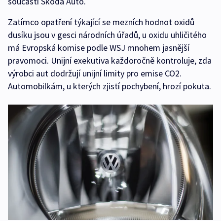
součásti Škoda Auto.
Zatímco opatření týkající se mezních hodnot oxidů
dusíku jsou v gesci národních úřadů, u oxidu uhličitého
má Evropská komise podle WSJ mnohem jasnější
pravomoci. Unijní exekutiva každoročně kontroluje, zda
výrobci aut dodržují unijní limity pro emise CO2.
Automobilkám, u kterých zjistí pochybení, hrozí pokuta.