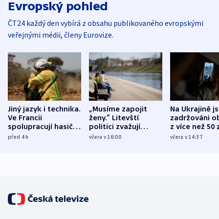
Evropský pohled
ČT24 každý den vybírá z obsahu publikovaného evropskými
veřejnými médii, členy Eurovize.
Jiný jazyk i technika.
„Musíme zapojit
Na Ukrajině j
Ve Francii
ženy.“ Litevští
zadržováni o
spolupracují hasiči z
politici zvažují
z více než 50 
různých zemí
dohodu o
Bojovali na s
před 4
h
včera v 16:00
včera v 14:37
demografii
Ruska