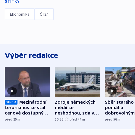
ŠTÍTKY
Ekonomika
ČT24
Výběr redakce
Mezinárodní
Zdroje německých
Sběr starého
VIDEO
terorismus se stal
médií se
pomáhá
cenově dostupným,
neshodnou, zda v
dobrovolným
varuje Bartošek
letadle ohroženém
hasičům fina
před 25
m
10:56
před 44
m
před 56
m
v Lipsku dronem
techniku i ak
byla munice