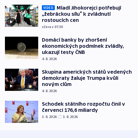
Mladí Jihokorejci potřebují
VIDEO
„žebráckou sílu“ k zvládnutí
rostoucích cen
včera v 07:30
Domácí banky by zhoršení
ekonomických podmínek zvládly,
ukazují testy ČNB
4. 8. 2026
Skupina amerických států vedených
demokraty žaluje Trumpa kvůli
novým clům
4. 8. 2026
Schodek státního rozpočtu činil v
červenci 176,6 miliardy
3. 8. 2026
3. 8. 2026