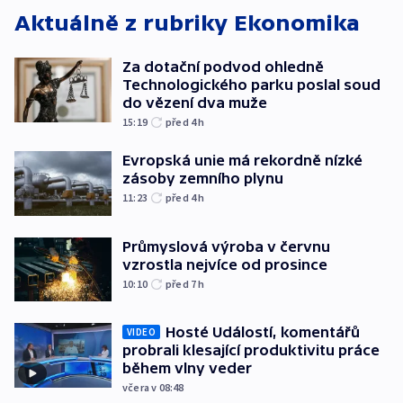
Aktuálně z rubriky
Ekonomika
Za dotační podvod ohledně
Technologického parku poslal soud
do vězení dva muže
15:19
před 4
h
Evropská unie má rekordně nízké
zásoby zemního plynu
11:23
před 4
h
Průmyslová výroba v červnu
vzrostla nejvíce od prosince
10:10
před 7
h
Hosté Událostí, komentářů
VIDEO
probrali klesající produktivitu práce
během vlny veder
včera v 08:48