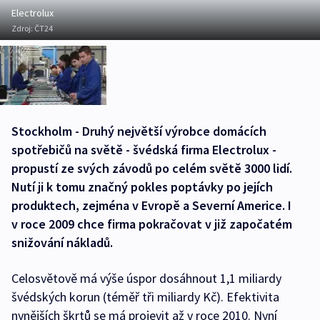
Electrolux
Zdroj:
ČT24
Stockholm - Druhý největší výrobce domácích
spotřebičů na světě - švédská firma Electrolux -
propustí ze svých závodů po celém světě 3000 lidí.
Nutí ji k tomu značný pokles poptávky po jejích
produktech, zejména v Evropě a Severní Americe. I
v roce 2009 chce firma pokračovat v již započatém
snižování nákladů.
Celosvětově má výše úspor dosáhnout 1,1 miliardy
švédských korun (téměř tři miliardy Kč). Efektivita
nynějších škrtů se má projevit až v roce 2010. Nyní