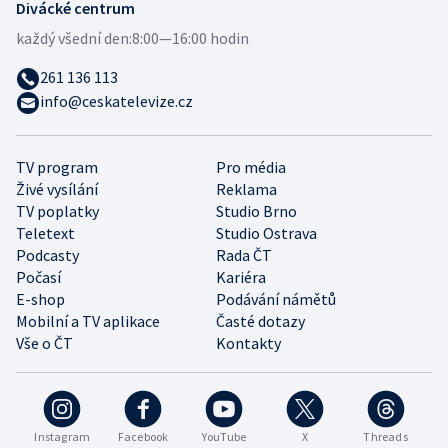
Divácké centrum
každý všední den:
8:00—16:00 hodin
261 136 113
info@ceskatelevize.cz
TV program
Pro média
Živé vysílání
Reklama
TV poplatky
Studio Brno
Teletext
Studio Ostrava
Podcasty
Rada ČT
Počasí
Kariéra
E-shop
Podávání námětů
Mobilní a TV aplikace
Časté dotazy
Vše o ČT
Kontakty
Instagram
Facebook
YouTube
X
Threads