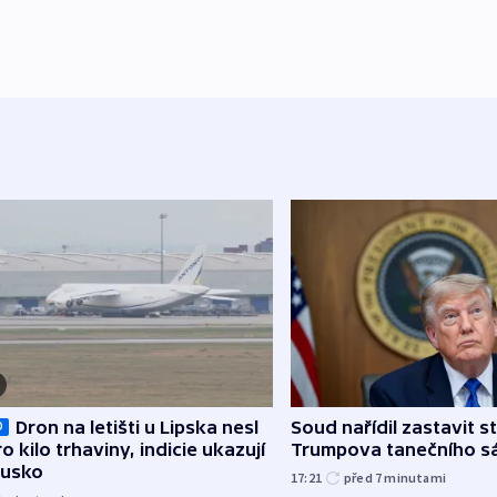
Dron na letišti u Lipska nesl
Soud nařídil zastavit s
O
o kilo trhaviny, indicie ukazují
Trumpova tanečního s
Rusko
17:21
před 7
minutami