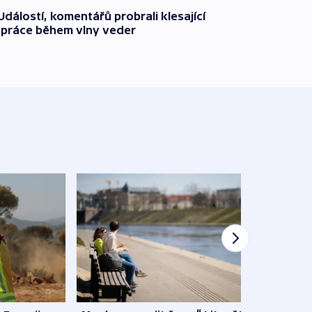
dálostí, komentářů probrali klesající
 práce během vlny veder