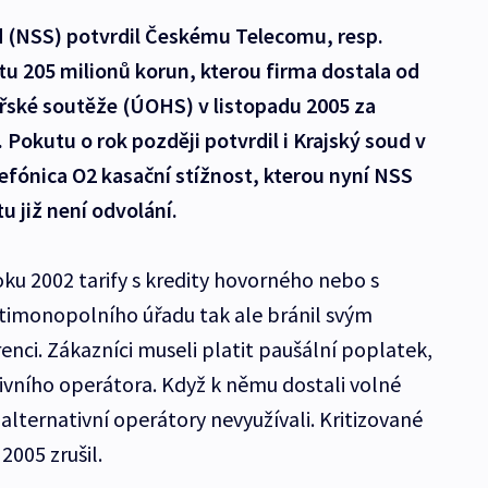
ud (NSS) potvrdil Českému Telecomu, resp.
tu 205 milionů korun, kterou firma dostala od
ské soutěže (ÚOHS) v listopadu 2005 za
 Pokutu o rok později potvrdil i Krajský soud v
efónica O2 kasační stížnost, kterou nyní NSS
u již není odvolání.
ku 2002 tarify s kredity hovorného nebo s
timonopolního úřadu tak ale bránil svým
nci. Zákazníci museli platit paušální poplatek,
ativního operátora. Když k němu dostali volné
a alternativní operátory nevyužívali. Kritizované
2005 zrušil.