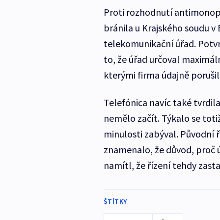
Proti rozhodnutí antimonopo
bránila u Krajského soudu v 
telekomunikační úřad. Potvr
to, že úřad určoval maximáln
kterými firma údajně porušil
Telefónica navíc také tvrdil
nemělo začít. Týkalo se tot
minulosti zabýval. Původní ř
znamenalo, že důvod, proč úř
namítl, že řízení tehdy zasta
ŠTÍTKY