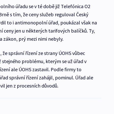
lního úřadu se v té době již Telefónica O2
Brně s tím, že ceny služeb reguloval Český
dil to i antimonopolní úřad, poukázal však na
í ceny jen u některých tarifových balíčků. Ty,
a zákon, prý mezi nimi nebyly.
a, že správní řízení ze strany ÚOHS vůbec
iž stejného problému, kterým se už úřad v
ízení ale ÚOHS zastavil. Podle firmy to
ad správní řízení zahájil, pominul. Úřad ale
vil jen z procesních důvodů.