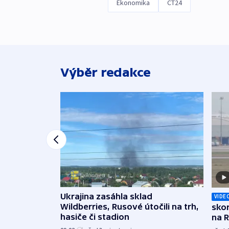
Ekonomika
ČT24
Výběr redakce
Ukrajina zasáhla sklad
VIDE
Wildberries, Rusové útočili na trh,
skor
hasiče či stadion
na 