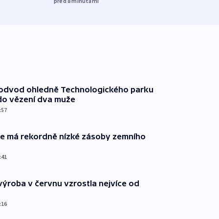
před 8
minutami
podvod ohledně Technologického parku
do vězení dva muže
:57
ie má rekordně nízké zásoby zemního
:41
ýroba v červnu vzrostla nejvíce od
:16