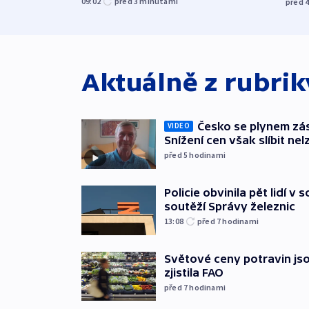
09:02
před 3
minutami
před 
Aktuálně z rubri
Česko se plynem záso
VIDEO
Snížení cen však slíbit nel
před 5
hodinami
Policie obvinila pět lidí v 
soutěží Správy železnic
13:08
před 7
hodinami
Světové ceny potravin jso
zjistila FAO
před 7
hodinami