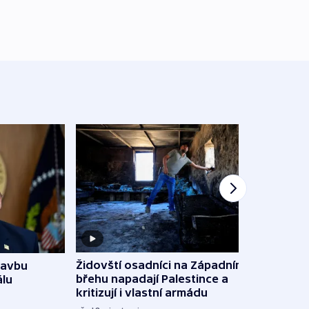
Židovští osadníci na Západním
tavbu
Slove
břehu napadají Palestince a
álu
tvrdí
kritizují i vlastní armádu
12:27