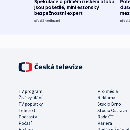
Spekulace o přímém ruském útoku
Poby
jsou pošetilé, míní estonský
duš
bezpečnostní expert
mez
před 3
hodinami
před 
TV program
Pro média
Živé vysílání
Reklama
TV poplatky
Studio Brno
Teletext
Studio Ostrava
Podcasty
Rada ČT
Počasí
Kariéra
E-shop
Podávání námět