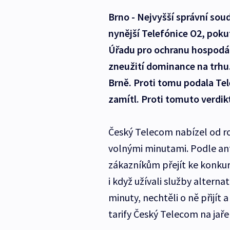
Brno - Nejvyšší správní so
nynější Telefónice O2, poku
Úřadu pro ochranu hospodář
zneužití dominance na trhu.
Brně. Proti tomu podala Tel
zamítl. Proti tomuto verdikt
Český Telecom nabízel od ro
volnými minutami. Podle an
zákazníkům přejít ke konkure
i když užívali služby altern
minuty, nechtěli o ně přijít 
tarify Český Telecom na jaře 