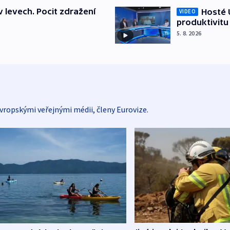
v levech. Pocit zdražení
Hosté U
VIDEO
produktivitu
5. 8. 2026
vropskými veřejnými médii, členy Eurovize.