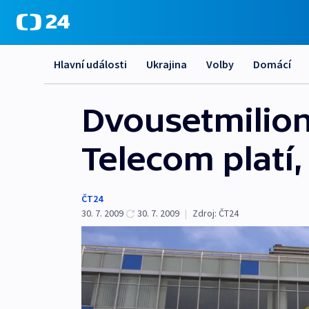
Hlavní události
Ukrajina
Volby
Domácí
Dvousetmilio
Telecom platí,
ČT24
30. 7. 2009
30. 7. 2009
|
Zdroj:
ČT24