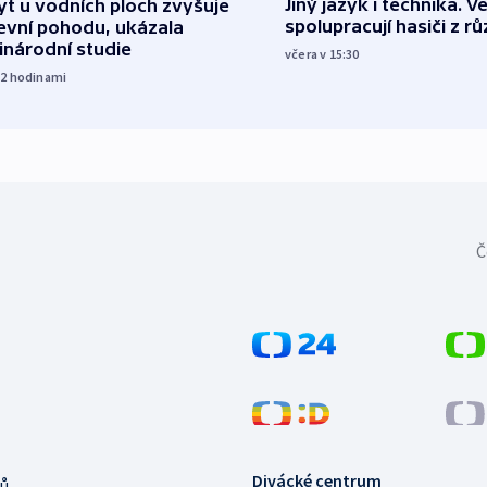
Jiný jazyk i technika. Ve
t u vodních ploch zvyšuje
spolupracují hasiči z r
evní pohodu, ukázala
inárodní studie
včera v 15:30
12
hodinami
Č
Divácké centrum
ů