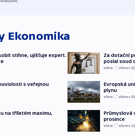
4
minutami
ky
Ekonomika
bit stihne, ujišťuje expert.
Za dotační 
ze
poslal soud 
včera
včera v 15
souvislosti s veřejnou
Evropská un
plynu
včera
včera v 15
u na tříletém maximu,
Průmyslová v
prosince
včera
včera v 12