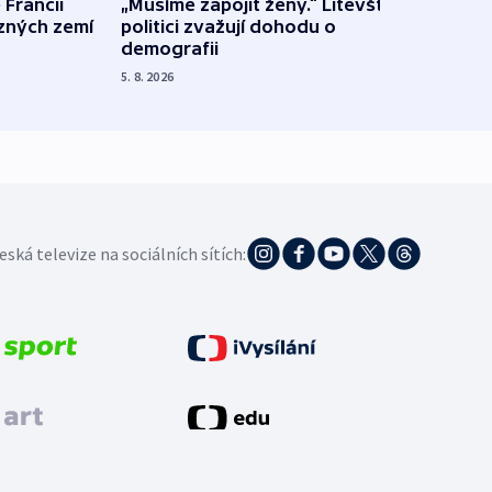
 Francii
„Musíme zapojit ženy.“ Litevští
Na Uk
ůzných zemí
politici zvažují dohodu o
občan
demografii
na s
5. 8. 2026
5. 8. 20
eská televize na sociálních sítích: