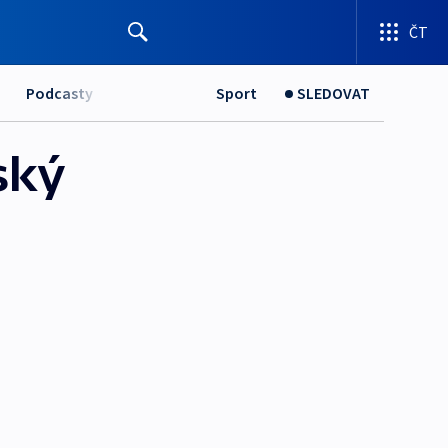
ČT
Podcasty
Sport
SLEDOVAT
ský