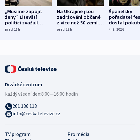
„Musíme zapojit
Na Ukrajině jsou
Španělský
ženy.“ Litevští
zadržováni občané
pořadatel fes
politici zvažují
z více než 50 zemí.
dostal pokut
dohodu o
Bojovali na straně
nekalé prakti
před 21
h
před 22
h
4. 8. 2026
demografii
Ruska
Divácké centrum
každý všední den:
8:00—16:00 hodin
261 136 113
info@ceskatelevize.cz
TV program
Pro média