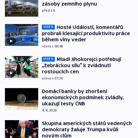
zásoby zemního plynu
před 1
h
Hosté Událostí, komentářů
VIDEO
probrali klesající produktivitu práce
během vlny veder
včera v 08:48
Mladí Jihokorejci potřebují
VIDEO
„žebráckou sílu“ k zvládnutí
rostoucích cen
včera v 07:30
Domácí banky by zhoršení
ekonomických podmínek zvládly,
ukazují testy ČNB
4. 8. 2026
Skupina amerických států vedených
demokraty žaluje Trumpa kvůli
novým clům