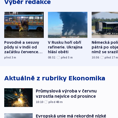
Výběr redakce
Povodně a sesuvy
V Rusku hoří obří
Německá poli
půdy si v Indii od
rafinerie. Ukrajina
pátrá po obje
začátku července
hlásí oběti
nímž se srazi
vyžádaly přes 130
letadlo u lip
před 3
m
08:52
před 5
m
10:56
před 17
obětí
letiště
Aktuálně z rubriky
Ekonomika
Průmyslová výroba v červnu
vzrostla nejvíce od prosince
10:10
před 48
m
Evropská unie má rekordně nízké