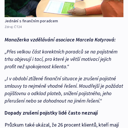
Jednání s finančním poradcem
Zdroj:
ČT24
Manažerka vzdělávání asociace Marcela Kotyrová:
„Přes velkou část korektních poradců se na pojistném
trhu objevují i tací, pro které je větší motivací jejich
profit než spokojenost klienta.“
„I v období ztížené finanční situace je zrušení pojistné
smlouvy to nejméně vhodné řešení. Moudřejší je požádat
pojišťovnu o odklad plateb, snížení pojistného, jeho
přerušení nebo se dohodnout na jiném řešení.“
Dopady zrušení pojistky lidé často neznají
Průzkum také ukázal, že 26 procent klientů, kteří mají