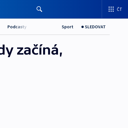
ČT
Podcasty
Sport
SLEDOVAT
dy začíná,