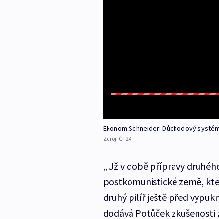
Ekonom Schneider: Důchodový systém s
Zdroj:
ČT24
„Už v době přípravy druhého 
postkomunistické země, kte
druhý pilíř ještě před vypuk
dodává Potůček zkušenosti 