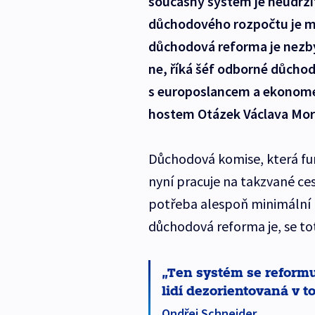
současný systém je neudrži
důchodového rozpočtu je mé
důchodová reforma je nezby
ne, říká šéf odborné důcho
s europoslancem a ekonom
hostem Otázek Václava Mor
Důchodová komise, která fu
nyní pracuje na takzvané ce
potřeba alespoň minimální p
důchodová reforma je, se tot
Ten systém se reformuj
lidí dezorientovaná v to
Ondřej Schneider