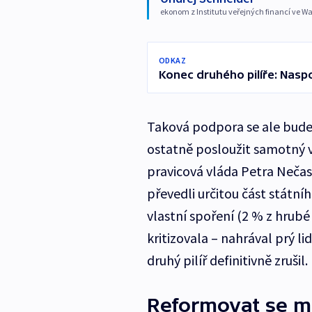
ekonom z Institutu veřejných financí ve W
ODKAZ
Konec druhého pilíře: Naspo
Taková podpora se ale bude
ostatně posloužit samotný v
pravicová vláda Petra Nečase
převedli určitou část státní
vlastní spoření (2 % z hrubé
kritizovala – nahrával prý l
druhý pilíř definitivně zrušil.
Reformovat se mu