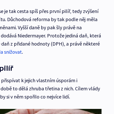
je tak cesta spíš přes první pilíř, tedy zvýšení
u. Důchodová reforma by tak podle něj měla
 změnami. Vyšší daně by pak šly právě na
, dodává Niedermayer. Protože jediná daň, která
 je daň z přidané hodnoty (DPH), a právě některé
da snižovat
.
ilíř
 přispívat k jejich vlastním úsporám i
době to dělá zhruba třetina z nich. Cílem vlády
aby si v něm spořilo co nejvíce lidí.