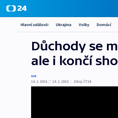
Hlavní události
Ukrajina
Volby
Domácí
Důchody se mu
ale i končí sh
nre
14. 2. 2016
14. 2. 2016
|
Zdroj:
ČT24