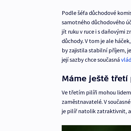
Podle šéfa důchodové komise 
samotného důchodového účt
jít ruku v ruce i s daňovými
důchody. V tom je ale háček
by zajistila stabilní příjem,
její sazby chce současná
vlá
Máme ještě třetí p
Ve třetím pilíři mohou lidem
zaměstnavatelé. V současné 
je pilíř natolik zatraktivnit, 