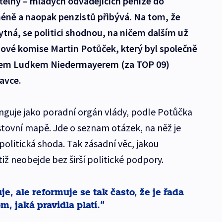
telný – mladých odvádějících peníze do
ně a naopak penzistů přibývá. Na tom, že
tná, se politici shodnou, na ničem dalším už
dové komise Martin Potůček, který byl společně
em Luďkem Niedermayerem (za TOP 09)
avce.
nguje jako poradní orgán vlády, podle Potůčka
stovní mapě. Jde o seznam otázek, na něž je
olitická shoda. Tak zásadní věc, jakou
iž neobejde bez širší politické podpory.
e, ale reformuje se tak často, že je řada
m, jaká pravidla platí.