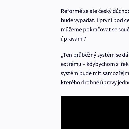
Reformě se ale český důcho
bude vypadat. I první bod c
můžeme pokračovat se souč
úpravami?
„Ten průběžný systém se dá
extrému – kdybychom si řekli
systém bude mít samozřejmě
kterého drobné úpravy jedn