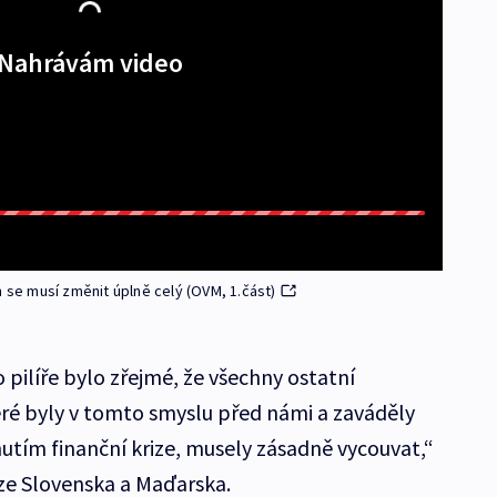
Nahrávám video
e musí změnit úplně celý (OVM, 1.část)
pilíře bylo zřejmé, že všechny ostatní
ré byly v tomto smyslu před námi a zaváděly
nutím finanční krize, musely zásadně vycouvat,“
ze Slovenska a Maďarska.