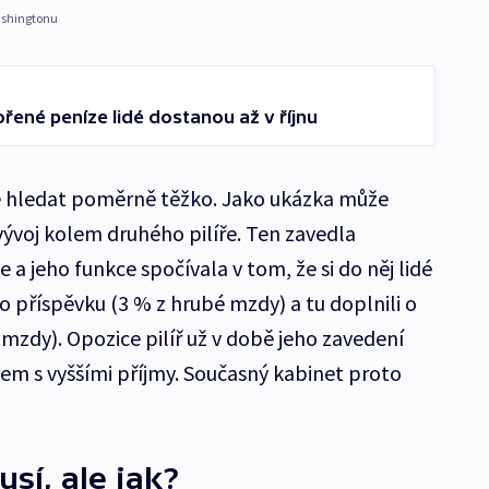
ashingtonu
řené peníze lidé dostanou až v říjnu
 hledat poměrně těžko. Jako ukázka může
ývoj kolem druhého pilíře. Ten zavedla
 a jeho funkce spočívala v tom, že si do něj lidé
ho příspěvku (3 % z hrubé mzdy) a tu doplnili o
 mzdy). Opozice pilíř už v době jeho zavedení
idem s vyššími příjmy. Současný kabinet proto
sí, ale jak?