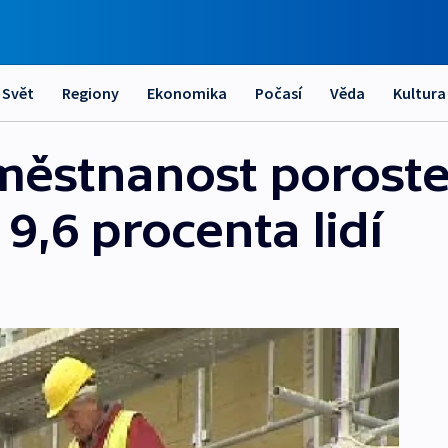
Svět
Regiony
Ekonomika
Počasí
Věda
Kultura
ěstnanost poroste
9,6 procenta lidí