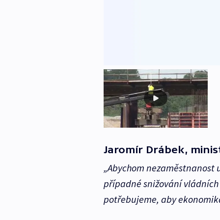
Jaromír Drábek, minist
„Abychom nezaměstnanost udrž
případné snižování vládních
potřebujeme, aby ekonomika