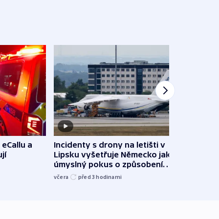
 eCallu a
Incidenty s drony na letišti v
Klima
jí
Lipsku vyšetřuje Německo jako
podn
úmyslný pokus o způsobení
i sví
exploze
včera
před 3
hodinami
včera