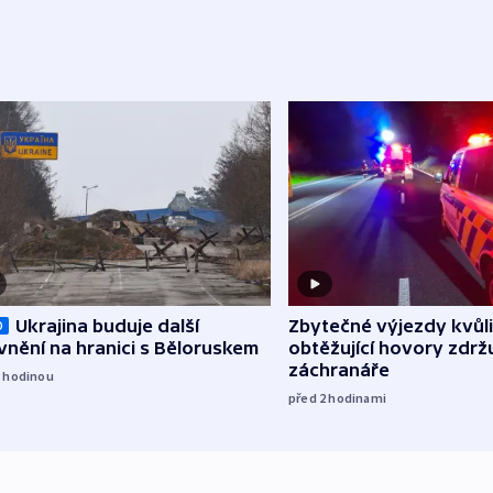
Zbytečné výjezdy kvůli
Ukrajina buduje další
O
obtěžující hovory zdržu
nění na hranici s Běloruskem
záchranáře
1
hodinou
před 2
hodinami