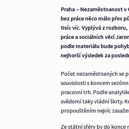
Praha – Nezaměstnanost v Če
bez práce něco málo přes pů
tisíc víc. Vyplývá z rozboru,
práce a sociálních věcí Jar
podle materiálu bude pohybo
nejhorší výsledek za posledn
Počet nezaměstnaných se po
souvislosti s koncem sezónn
pracovní trh. Podle analyt
svědomí taky vládní škrty. 
propouštěním nejvíc zasažen
Ze státní sféry by do konce r