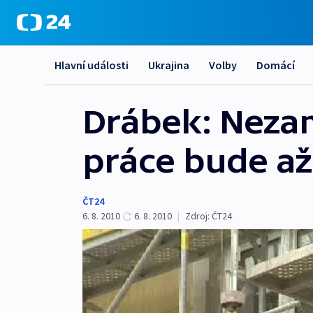
Hlavní události
Ukrajina
Volby
Domácí
Drábek: Nezam
práce bude až 
ČT24
6. 8. 2010
6. 8. 2010
|
Zdroj:
ČT24