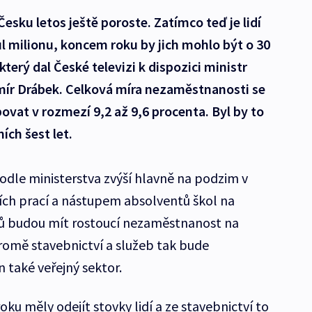
sku letos ještě poroste. Zatímco teď je lidí
l milionu, koncem roku by jich mohlo být o 30
 který dal České televizi k dispozici ministr
omír Drábek. Celková míra nezaměstnanosti se
vat v rozmezí 9,2 až 9,6 procenta. Byl by to
ích šest let.
dle ministerstva zvýší hlavně na podzim v
ích prací a nástupem absolventů škol na
iků budou mít rostoucí nezaměstnanost na
Kromě stavebnictví a služeb tak bude
 také veřejný sektor.
oku měly odejít stovky lidí a ze stavebnictví to