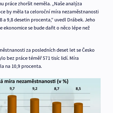
trhu práce zhoršit neměla. „Naše analýza
oce by měla ta celoroční míra nezaměstnanosti
 a 9,8 desetin procenta,“ uvedl Drábek. Jeho
že ekonomice se bude dařit o něco lépe než
městnanosti za posledních deset let se Česko
lo bez práce téměř 571 tisíc lidí. Míra
a na 10,9 procenta.