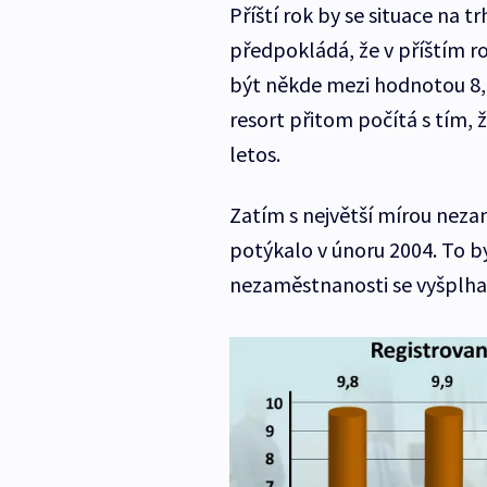
Příští rok by se situace na 
předpokládá, že v příštím r
být někde mezi hodnotou 8,8
resort přitom počítá s tím, 
letos.
Zatím s největší mírou neza
potýkalo v únoru 2004. To by
nezaměstnanosti se vyšplhal