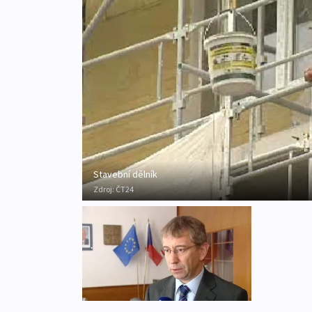
Stavební dělník
Zdroj:
ČT24