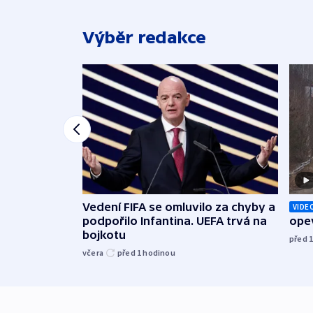
Výběr redakce
Vedení FIFA se omluvilo za chyby a
VIDE
podpořilo Infantina. UEFA trvá na
opev
bojkotu
před 
včera
před 1
hodinou