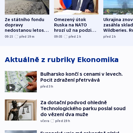
Ze státního fondu
Omezený útok
Ukrajina zno
dopravy
Ruska na NATO
zasáhla skla
nedostanou letos
hrozí už na podzim,
Wildberies. 
kraje na silnice ani
varují tajné služby
útočili v Cha
09:15
před 19
m
09:05
před 2
h
před 2
h
korunu, řekl Půta
USA
oblasti
Aktuálně z rubriky
Ekonomika
Bulharsko končí s cenami v levech.
Pocit zdražení přetrvává
před 3
h
Za dotační podvod ohledně
Technologického parku poslal soud
do vězení dva muže
včera
před 19
h