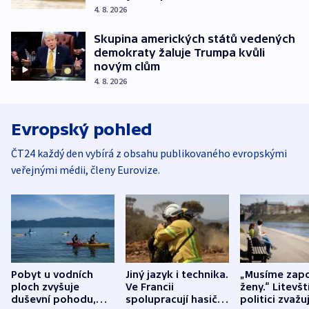
4. 8. 2026
Skupina amerických států vedených
demokraty žaluje Trumpa kvůli
novým clům
4. 8. 2026
Evropský pohled
ČT24 každý den vybírá z obsahu publikovaného evropskými
veřejnými médii, členy Eurovize.
Pobyt u vodních
Jiný jazyk i technika.
„Musíme zapo
ploch zvyšuje
Ve Francii
ženy.“ Litevšt
duševní pohodu,
spolupracují hasiči z
politici zvažuj