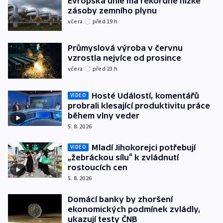
Evropská unie má rekordně nízké
zásoby zemního plynu
včera
před 19
h
Průmyslová výroba v červnu
vzrostla nejvíce od prosince
včera
před 23
h
Hosté Událostí, komentářů
VIDEO
probrali klesající produktivitu práce
během vlny veder
5. 8. 2026
Mladí Jihokorejci potřebují
VIDEO
„žebráckou sílu“ k zvládnutí
rostoucích cen
5. 8. 2026
Domácí banky by zhoršení
ekonomických podmínek zvládly,
ukazují testy ČNB