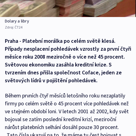
Dolary a libry
Zdroj:
ČT24
Praha - Platební morálka po celém světě klesá.
Případy nesplacení pohledávek vzrostly za první čtyři
měsíce roku 2008 meziročně o více než 45 procent.
Světovou ekonomiku zasáhla kreditní krize. S
tvrzením dnes přišla společnost Coface, jeden ze
světových lídrů v pojištění pohledávek.
Během prvních čtyř měsíců letošního roku nezaplatily
firmy po celém světě o 45 procent více pohledávek než
ve stejném období loni. V letech 2001 až 2002, kdy svět
bojoval se zatím poslední kreditní krizí, meziroční
nárůst platebních selhání dosáhl pouze 30 procent.
„Tato čísla ukazují na to, že máme tu čest bojovat s