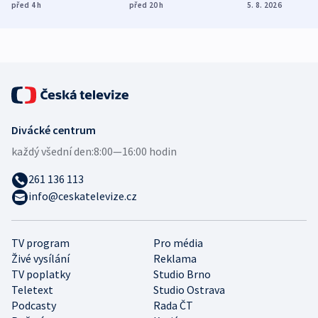
ukázala
různých zemí
dohodu o
před 4
h
před 20
h
5. 8. 2026
mezinárodní studie
demografii
Divácké centrum
každý všední den:
8:00—16:00 hodin
261 136 113
info@ceskatelevize.cz
TV program
Pro média
Živé vysílání
Reklama
TV poplatky
Studio Brno
Teletext
Studio Ostrava
Podcasty
Rada ČT