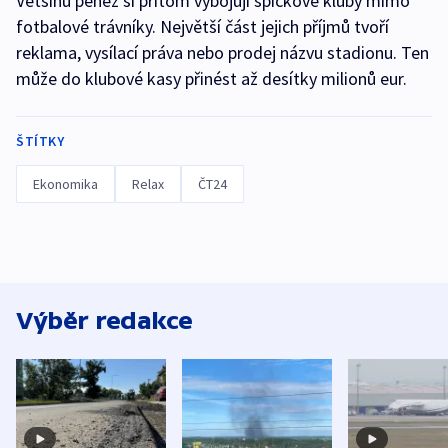
Většinu peněz si přitom vybojují špičkové kluby mimo
fotbalové trávníky. Největší část jejich příjmů tvoří
reklama, vysílací práva nebo prodej názvu stadionu. Ten
může do klubové kasy přinést až desítky milionů eur.
ŠTÍTKY
Ekonomika
Relax
ČT24
Výběr redakce