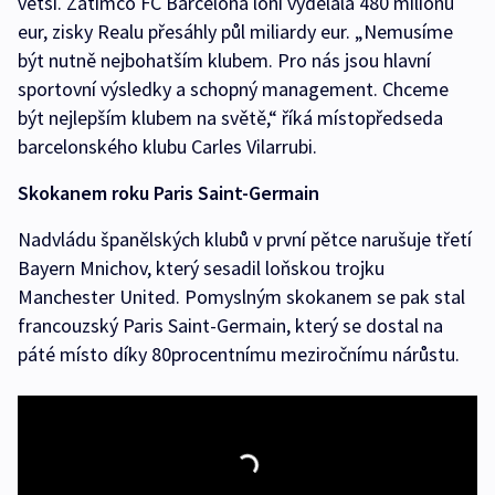
větší. Zatímco FC Barcelona loni vydělala 480 milionů
eur, zisky Realu přesáhly půl miliardy eur. „Nemusíme
být nutně nejbohatším klubem. Pro nás jsou hlavní
sportovní výsledky a schopný management. Chceme
být nejlepším klubem na světě,“ říká místopředseda
barcelonského klubu Carles Vilarrubi.
Skokanem roku Paris Saint-Germain
Nadvládu španělských klubů v první pětce narušuje třetí
Bayern Mnichov, který sesadil loňskou trojku
Manchester United. Pomyslným skokanem se pak stal
francouzský Paris Saint-Germain, který se dostal na
páté místo díky 80procentnímu meziročnímu nárůstu.