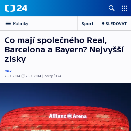
Sport
SLEDOVAT
Rubriky
Co mají společného Real,
Barcelona a Bayern? Nejvyšší
zisky
mav
26. 1. 2014
26. 1. 2014
|
Zdroj:
ČT24