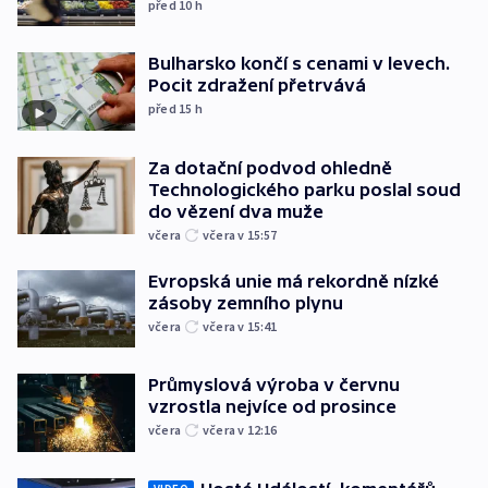
před 10
h
Bulharsko končí s cenami v levech.
Pocit zdražení přetrvává
před 15
h
Za dotační podvod ohledně
Technologického parku poslal soud
do vězení dva muže
včera
včera v 15:57
Evropská unie má rekordně nízké
zásoby zemního plynu
včera
včera v 15:41
Průmyslová výroba v červnu
vzrostla nejvíce od prosince
včera
včera v 12:16