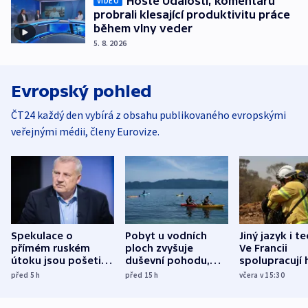
Hosté Událostí, komentářů
VIDEO
probrali klesající produktivitu práce
během vlny veder
5. 8. 2026
Evropský pohled
ČT24 každý den vybírá z obsahu publikovaného evropskými
veřejnými médii, členy Eurovize.
Spekulace o
Pobyt u vodních
Jiný jazyk i t
přímém ruském
ploch zvyšuje
Ve Francii
útoku jsou pošetilé,
duševní pohodu,
spolupracují h
míní estonský
ukázala
různých zemí
před 5
h
před 15
h
včera v 15:30
bezpečnostní
mezinárodní studie
expert