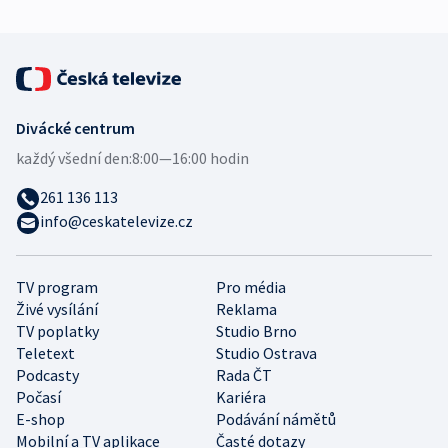
Divácké centrum
každý všední den:
8:00—16:00 hodin
261 136 113
info@ceskatelevize.cz
TV program
Pro média
Živé vysílání
Reklama
TV poplatky
Studio Brno
Teletext
Studio Ostrava
Podcasty
Rada ČT
Počasí
Kariéra
E-shop
Podávání námětů
Mobilní a TV aplikace
Časté dotazy