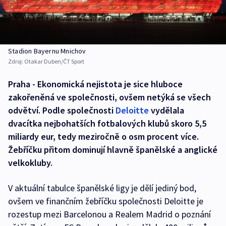
Stadion Bayernu Mnichov
Zdroj:
Otakar Duben/ČT Sport
Praha - Ekonomická nejistota je sice hluboce
zakořeněná ve společnosti, ovšem netýká se všech
odvětví. Podle společnosti
Deloitte
vydělala
dvacítka nejbohatších fotbalových klubů skoro 5,5
miliardy eur, tedy meziročně o osm procent více.
Žebříčku přitom dominují hlavně španělské a anglické
velkokluby.
V aktuální tabulce španělské ligy je dělí jediný bod,
ovšem ve finančním žebříčku společnosti Deloitte je
rozestup mezi Barcelonou a Realem Madrid o poznání