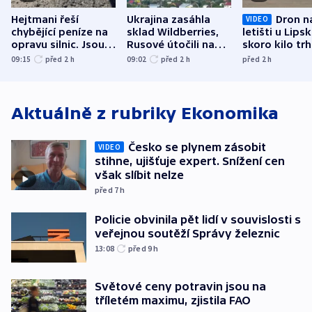
Hejtmani řeší
Ukrajina zasáhla
Dron n
VIDEO
chybějící peníze na
sklad Wildberries,
letišti u Lips
opravu silnic. Jsou
Rusové útočili na
skoro kilo trh
nenárokové, namítá
trh, hasiče či
indicie ukazuj
09:15
před 2
h
09:02
před 2
h
před 2
h
ministerstvo
stadion
Rusko
Aktuálně z rubriky
Ekonomika
Česko se plynem zásobit
VIDEO
stihne, ujišťuje expert. Snížení cen
však slíbit nelze
před 7
h
Policie obvinila pět lidí v souvislosti s
veřejnou soutěží Správy železnic
13:08
před 9
h
Světové ceny potravin jsou na
tříletém maximu, zjistila FAO