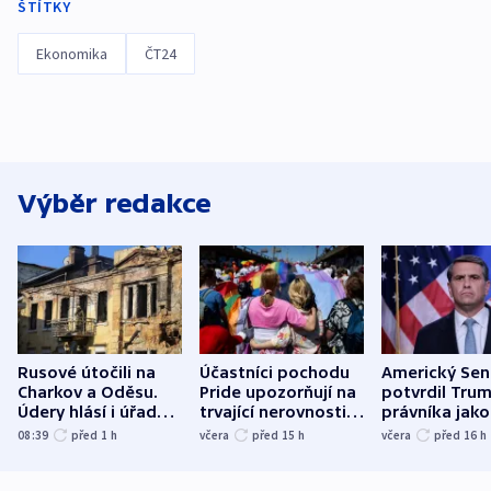
ŠTÍTKY
Ekonomika
ČT24
Výběr redakce
Rusové útočili na
Účastníci pochodu
Americký Sen
Charkov a Oděsu.
Pride upozorňují na
potvrdil Tru
Údery hlásí i úřady v
trvající nerovnosti i
právníka jako
Bělgorodu
společenskou
ministra
08:39
před 1
h
včera
před 15
h
včera
před 16
h
atmosféru
spravedlnost