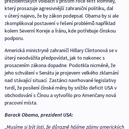
prezidentských volbách v příštím roce Mitt Romney,
který prosazuje agresivnější zahraniční politiku, dal
v úterý najevo, že by zákon podepsal. Obama by si ale
zkomplikoval postavení v řešení problémů například
kolem Severní Koreje a Íránu, kde potřebuje čínskou
podporu.
Americká ministryně zahraničí Hillary Clintonová se v
úterý neodvážila předpovídat, jak to nakonec s
prosazením zákona dopadne. Podotkla nicméně, že
jeho schválení v Senátu je projevem velkého zklamání
nad stávající situací. Zastánci navrhované legislativy
tvrdí, že posílení čínské měny by snížilo deficit USA v
obchodování s Čínou a vytvořilo pro Američany nová
pracovní místa.
Barack Obama, prezident USA:
„Musíme si být jisti, že důrazně hájíme zájmy amerických