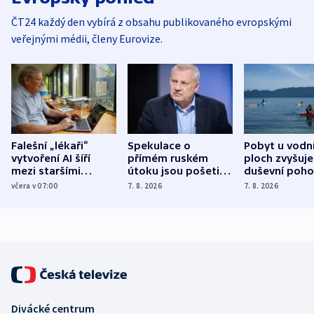
ČT24 každý den vybírá z obsahu publikovaného evropskými
veřejnými médii, členy Eurovize.
Falešní „lékaři“
Spekulace o
Pobyt u vodn
vytvoření AI šíří
přímém ruském
ploch zvyšuje
mezi staršími
útoku jsou pošetilé,
duševní poho
Poláky nebezpečné
míní estonský
ukázala
včera v 07:00
7. 8. 2026
7. 8. 2026
zdravotní rady
bezpečnostní
mezinárodní 
expert
Divácké centrum