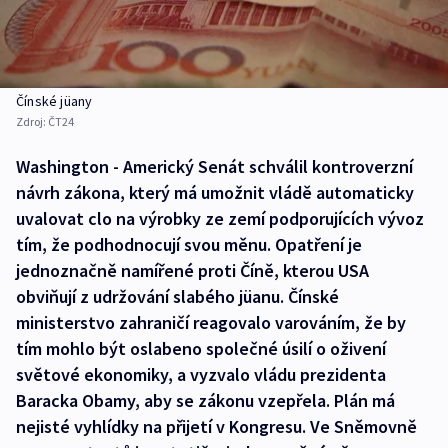
Čínské jüany
Zdroj:
ČT24
Washington - Americký Senát schválil kontroverzní
návrh zákona, který má umožnit vládě automaticky
uvalovat clo na výrobky ze zemí podporujících vývoz
tím, že podhodnocují svou měnu. Opatření je
jednoznačně namířené proti Číně, kterou USA
obviňují z udržování slabého jüanu. Čínské
ministerstvo zahraničí reagovalo varováním, že by
tím mohlo být oslabeno společné úsilí o oživení
světové ekonomiky, a vyzvalo vládu prezidenta
Baracka Obamy, aby se zákonu vzepřela. Plán má
nejisté vyhlídky na přijetí v Kongresu. Ve Sněmovně