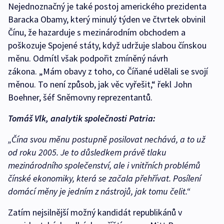
Nejednoznačný je také postoj amerického prezidenta
Baracka Obamy, který minulý týden ve čtvrtek obvinil
Čínu, že hazarduje s mezinárodním obchodem a
poškozuje Spojené státy, když udržuje slabou čínskou
měnu. Odmítl však podpořit zmíněný návrh
zákona. „Mám obavy z toho, co Číňané udělali se svojí
měnou. To není způsob, jak věc vyřešit,“ řekl John
Boehner, šéf Sněmovny reprezentantů.
Tomáš Vlk, analytik společnosti Patria:
„Čína svou měnu postupně posilovat nechává, a to už
od roku 2005. Je to důsledkem právě tlaku
mezinárodního společenství, ale i vnitřních problémů
čínské ekonomiky, která se začala přehřívat. Posílení
domácí měny je jedním z nástrojů, jak tomu čelit.“
Zatím nejsilnější možný kandidát republikánů v