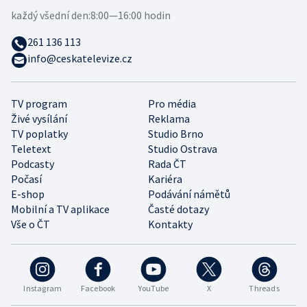
každý všední den:
8:00—16:00 hodin
261 136 113
info@ceskatelevize.cz
TV program
Pro média
Živé vysílání
Reklama
TV poplatky
Studio Brno
Teletext
Studio Ostrava
Podcasty
Rada ČT
Počasí
Kariéra
E-shop
Podávání námětů
Mobilní a TV aplikace
Časté dotazy
Vše o ČT
Kontakty
Instagram
Facebook
YouTube
X
Threads