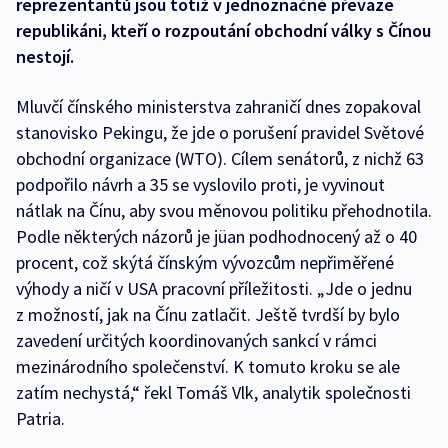
reprezentantů jsou totiž v jednoznačné převaze
republikáni, kteří o rozpoutání obchodní války s Čínou
nestojí.
Mluvčí čínského ministerstva zahraničí dnes zopakoval
stanovisko Pekingu, že jde o porušení pravidel Světové
obchodní organizace (WTO). Cílem senátorů, z nichž 63
podpořilo návrh a 35 se vyslovilo proti, je vyvinout
nátlak na Čínu, aby svou měnovou politiku přehodnotila.
Podle některých názorů je jüan podhodnocený až o 40
procent, což skýtá čínským vývozcům nepřiměřené
výhody a ničí v USA pracovní příležitosti. „Jde o jednu
z možností, jak na Čínu zatlačit. Ještě tvrdší by bylo
zavedení určitých koordinovaných sankcí v rámci
mezinárodního společenství. K tomuto kroku se ale
zatím nechystá,“ řekl Tomáš Vlk, analytik společnosti
Patria.