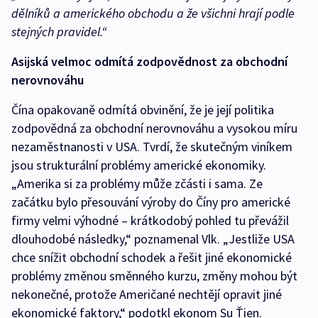
dělníků a amerického obchodu a že všichni hrají podle
stejných pravidel.“
Asijská velmoc odmítá zodpovědnost za obchodní
nerovnováhu
Čína opakovaně odmítá obvinění, že je její politika
zodpovědná za obchodní nerovnováhu a vysokou míru
nezaměstnanosti v USA. Tvrdí, že skutečným viníkem
jsou strukturální problémy americké ekonomiky.
„Amerika si za problémy může zčásti i sama. Ze
začátku bylo přesouvání výroby do Číny pro americké
firmy velmi výhodné – krátkodobý pohled tu převážil
dlouhodobé následky,“ poznamenal Vlk. „Jestliže USA
chce snížit obchodní schodek a řešit jiné ekonomické
problémy změnou směnného kurzu, změny mohou být
nekonečné, protože Američané nechtějí opravit jiné
ekonomické faktory,“ podotkl ekonom Su Ťien.