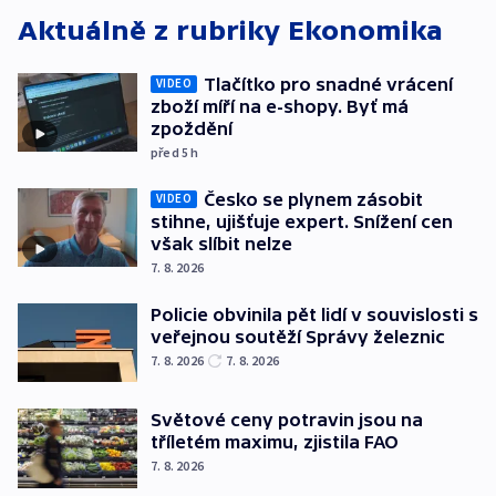
Aktuálně z rubriky
Ekonomika
Tlačítko pro snadné vrácení
VIDEO
zboží míří na e-shopy. Byť má
zpoždění
před 5
h
Česko se plynem zásobit
VIDEO
stihne, ujišťuje expert. Snížení cen
však slíbit nelze
7. 8. 2026
Policie obvinila pět lidí v souvislosti s
veřejnou soutěží Správy železnic
7. 8. 2026
7. 8. 2026
Světové ceny potravin jsou na
tříletém maximu, zjistila FAO
7. 8. 2026