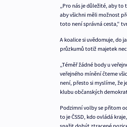
„Pro nás je důležité, aby to
aby všichni měli možnost pře
toto není správná cesta,“ t
A koalice si uvědomuje, do j
průzkumů totiž majetek necht
„Téměř žádné body u veřejno
veřejného mínění čteme všich
není, přesto si myslíme, že 
klubu občanských demokrat
Podzimní volby se přitom od 
to je ČSSD, kdo ovládá kraje
snažit dobýt ztracené pozic