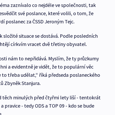
 téma zaznívalo co nejdéle ve společnosti, tak
svědčit své poslance, které volili, o tom, že
vrdí poslanec za ČSSD Jeroným Tejc.
ak složité situace se dostává. Podle posledních
ějí církvím vracet dvě třetiny obyvatel.
sti nám to nepřidává. Myslím, že ty průzkumy
ni a evidentně je vidět, že to populární věc
je to třeba udělat,“ říká předseda poslaneckého
ů Zbyněk Stanjura.
těch minulých před čtyřmi lety liší - tentokrát
, a pravice - tedy ODS a TOP 09 - kdo se bude
e.