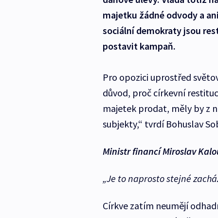
majetku žádné odvody a ani 
sociální demokraty jsou res
postavit kampaň.
Pro opozici uprostřed světo
důvod, proč církevní restit
majetek prodat, měly by z n
subjekty,“ tvrdí Bohuslav S
Ministr financí Miroslav Kal
„Je to naprosto stejné zacház
Církve zatím neumějí odhad