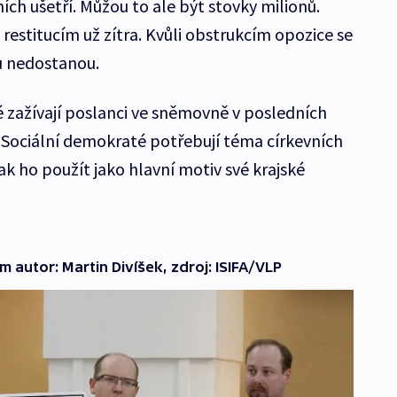
ních ušetří. Můžou to ale být stovky milionů.
 restitucím už zítra. Kvůli obstrukcím opozice se
u nedostanou.
é zažívají poslanci ve sněmovně v posledních
. Sociální demokraté potřebují téma církevních
pak ho použít jako hlavní motiv své krajské
m autor: Martin Divíšek, zdroj: ISIFA/VLP