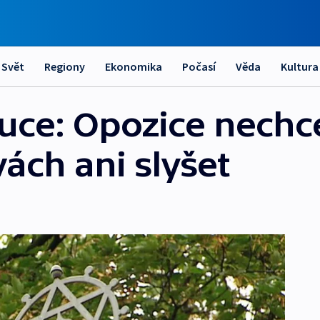
Svět
Regiony
Ekonomika
Počasí
Věda
Kultura
tuce: Opozice nechc
ách ani slyšet