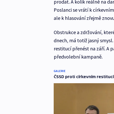
prodat. A kolik reálně na da
Poslanci se vrátí k církevním
ale k hlasování zřejmě znov
Obstrukce a zdržování, kter
dnech, má totiž jasný smysl
restitucí přenést na září. A 
předvolební kampaně.
GALERIE
ČSSD proti církevním restitucí