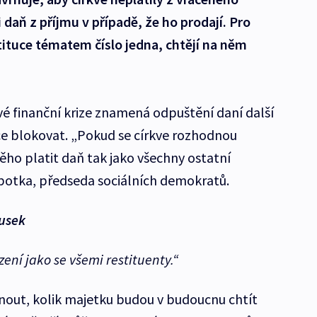
daň z příjmu v případě, že ho prodají. Pro
tituce tématem číslo jedna, chtějí na něm
vé finanční krize znamená odpuštění daní další
uce blokovat. „Pokud se církve rozhodnou
ěho platit daň tak jako všechny ostatní
obotka, předseda sociálních demokratů.
ousek
ení jako se všemi restituenty.“
nout, kolik majetku budou v budoucnu chtít