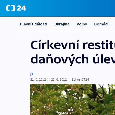
Hlavní události
Ukrajina
Volby
Domácí
Církevní resti
daňových úlev
jš
21. 6. 2012
21. 6. 2012
|
Zdroj:
ČT24