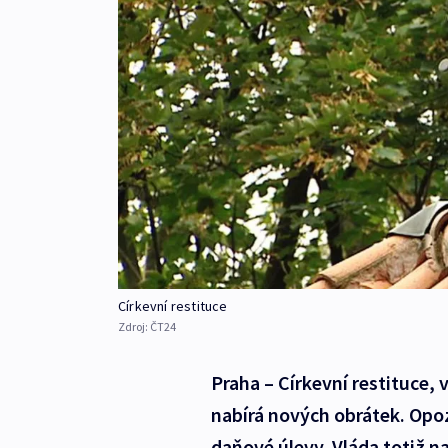
Církevní restituce
Zdroj:
ČT24
Praha – Církevní restituce,
nabírá nových obrátek. Opozi
daňové úlevy. Vláda totiž na