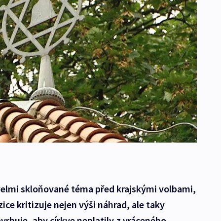
 velmi skloňované téma před krajskými volbami,
ce kritizuje nejen výši náhrad, ale taky
vrhuje, aby církve neplatily z vráceného