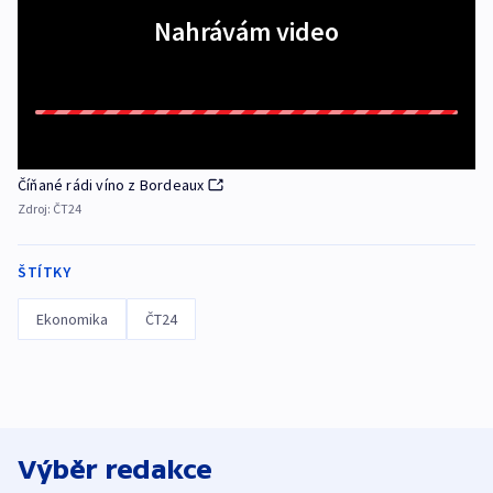
Nahrávám video
Číňané rádi víno z Bordeaux
Zdroj:
ČT24
ŠTÍTKY
Ekonomika
ČT24
Výběr redakce