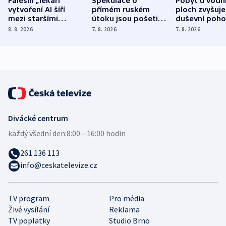
Falešní „lékaři“
Spekulace o
Pobyt u vodn
vytvoření AI šíří
přímém ruském
ploch zvyšuje
mezi staršími
útoku jsou pošetilé,
duševní poho
Poláky nebezpečné
míní estonský
ukázala
8. 8. 2026
7. 8. 2026
7. 8. 2026
zdravotní rady
bezpečnostní
mezinárodní 
expert
Divácké centrum
každý všední den:
8:00—16:00 hodin
261 136 113
info@ceskatelevize.cz
TV program
Pro média
Živé vysílání
Reklama
TV poplatky
Studio Brno