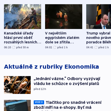
Kanadské úřady
V největším
Trump vybral
hlásí první oběť
egyptském zlatém
nového právn
rozsáhlých lesních
dole se zřítila
poradce Bílé
požárů
hornina, jeden
domu
06:20
před 58
m
04:02
před 1
h
04:41
před 1
h
člověk zemřel
Aktuálně z rubriky
Ekonomika
„Jednání vázne.“ Odbory vyzývají
vládu ke schůzce o zvýšení platů
před 12
h
Tlačítko pro snadné vrácení
VIDEO
zboží míří na e-shopy. Byť má