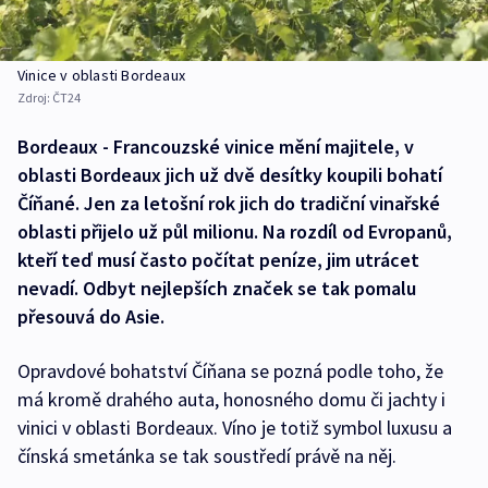
Vinice v oblasti Bordeaux
Zdroj:
ČT24
Bordeaux - Francouzské vinice mění majitele, v
oblasti Bordeaux jich už dvě desítky koupili bohatí
Číňané. Jen za letošní rok jich do tradiční vinařské
oblasti přijelo už půl milionu. Na rozdíl od Evropanů,
kteří teď musí často počítat peníze, jim utrácet
nevadí. Odbyt nejlepších značek se tak pomalu
přesouvá do Asie.
Opravdové bohatství Číňana se pozná podle toho, že
má kromě drahého auta, honosného domu či jachty i
vinici v oblasti Bordeaux. Víno je totiž symbol luxusu a
čínská smetánka se tak soustředí právě na něj.