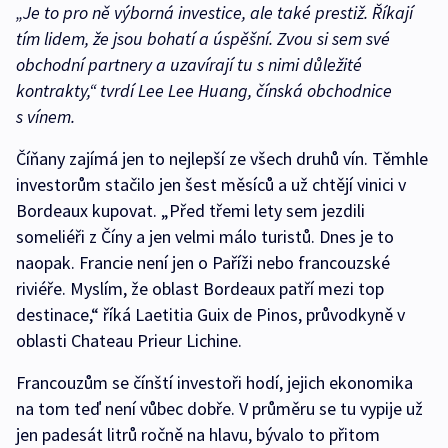
„Je to pro ně výborná investice, ale také prestiž. Říkají
tím lidem, že jsou bohatí a úspěšní. Zvou si sem své
obchodní partnery a uzavírají tu s nimi důležité
kontrakty,“
tvrdí Lee Lee Huang, čínská obchodnice
s vínem.
Číňany zajímá jen to nejlepší ze všech druhů vín. Těmhle
investorům stačilo jen šest měsíců a už chtějí vinici v
Bordeaux kupovat. „Před třemi lety sem jezdili
someliéři z Číny a jen velmi málo turistů. Dnes je to
naopak. Francie není jen o Paříži nebo francouzské
riviéře. Myslím, že oblast Bordeaux patří mezi top
destinace,“ říká Laetitia Guix de Pinos, průvodkyně v
oblasti Chateau Prieur Lichine.
Francouzům se čínští investoři hodí, jejich ekonomika
na tom teď není vůbec dobře. V průměru se tu vypije už
jen padesát litrů ročně na hlavu, bývalo to přitom