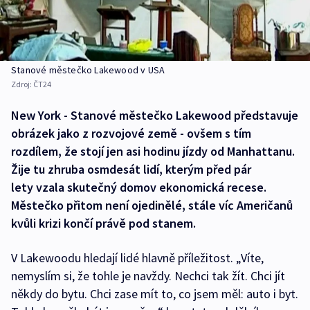
Stanové městečko Lakewood v USA
Zdroj:
ČT24
New York - Stanové městečko Lakewood představuje
obrázek jako z rozvojové země - ovšem s tím
rozdílem, že stojí jen asi hodinu jízdy od Manhattanu.
Žije tu zhruba osmdesát lidí, kterým před pár
lety vzala skutečný domov ekonomická recese.
Městečko přitom není ojedinělé, stále víc Američanů
kvůli krizi končí právě pod stanem.
V Lakewoodu hledají lidé hlavně příležitost. „Víte,
nemyslím si, že tohle je navždy. Nechci tak žít. Chci jít
někdy do bytu. Chci zase mít to, co jsem měl: auto i byt.