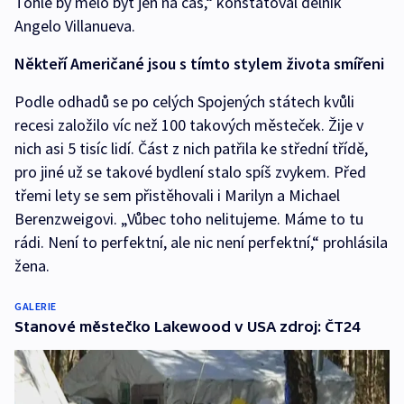
Tohle by mělo být jen na čas,“ konstatoval dělník
Angelo Villanueva.
Někteří Američané jsou s tímto stylem života smířeni
Podle odhadů se po celých Spojených státech kvůli
recesi založilo víc než 100 takových městeček. Žije v
nich asi 5 tisíc lidí. Část z nich patřila ke střední třídě,
pro jiné už se takové bydlení stalo spíš zvykem. Před
třemi lety se sem přistěhovali i Marilyn a Michael
Berenzweigovi. „Vůbec toho nelitujeme. Máme to tu
rádi. Není to perfektní, ale nic není perfektní,“ prohlásila
žena.
GALERIE
Stanové městečko Lakewood v USA zdroj: ČT24