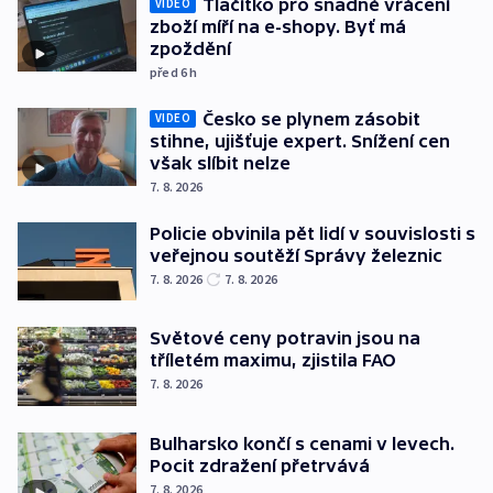
Tlačítko pro snadné vrácení
VIDEO
zboží míří na e-shopy. Byť má
zpoždění
před 6
h
Česko se plynem zásobit
VIDEO
stihne, ujišťuje expert. Snížení cen
však slíbit nelze
7. 8. 2026
Policie obvinila pět lidí v souvislosti s
veřejnou soutěží Správy železnic
7. 8. 2026
7. 8. 2026
Světové ceny potravin jsou na
tříletém maximu, zjistila FAO
7. 8. 2026
Bulharsko končí s cenami v levech.
Pocit zdražení přetrvává
7. 8. 2026