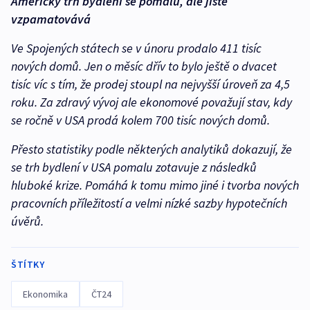
Americký trh bydlení se pomalu, ale jistě
vzpamatovává
Ve Spojených státech se v únoru prodalo 411 tisíc
nových domů. Jen o měsíc dřív to bylo ještě o dvacet
tisíc víc s tím, že prodej stoupl na nejvyšší úroveň za 4,5
roku. Za zdravý vývoj ale ekonomové považují stav, kdy
se ročně v USA prodá kolem 700 tisíc nových domů.
Přesto statistiky podle některých analytiků dokazují, že
se trh bydlení v USA pomalu zotavuje z následků
hluboké krize. Pomáhá k tomu mimo jiné i tvorba nových
pracovních příležitostí a velmi nízké sazby hypotečních
úvěrů.
ŠTÍTKY
Ekonomika
ČT24