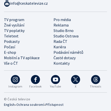
info@ceskatelevize.cz
TV program
Pro média
Živé vysílání
Reklama
TV poplatky
Studio Brno
Teletext
Studio Ostrava
Podcasty
Rada ČT
Počasí
Kariéra
E-shop
Podávání námětů
Mobilní a TV aplikace
Časté dotazy
Vše o ČT
Kontakty
Instagram
Facebook
YouTube
X
Threads
© Česká televize
•
•
English
Ochrana soukromí
Přístupnost