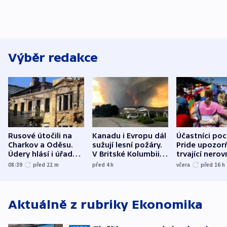
Výběr redakce
Rusové útočili na
Kanadu i Evropu dál
Účastníci po
Charkov a Oděsu.
sužují lesní požáry.
Pride upozorň
Údery hlásí i úřady v
V Britské Kolumbii
trvající nerov
Bělgorodu
evakuovali tisíce lidí
společensko
08:39
před 22
m
před 4
h
včera
před 16
h
atmosféru
Aktuálně z rubriky
Ekonomika