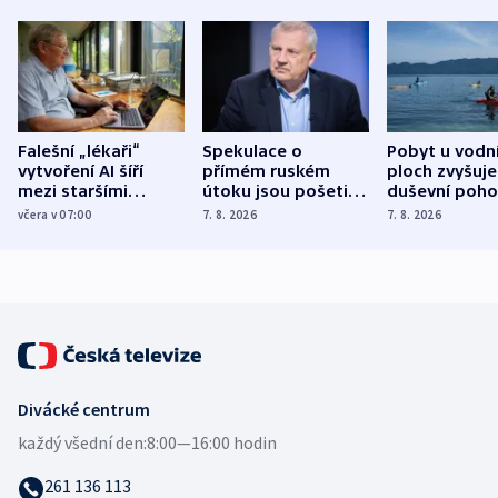
Falešní „lékaři“
Spekulace o
Pobyt u vodn
vytvoření AI šíří
přímém ruském
ploch zvyšuje
mezi staršími
útoku jsou pošetilé,
duševní poho
Poláky nebezpečné
míní estonský
ukázala
včera v 07:00
7. 8. 2026
7. 8. 2026
zdravotní rady
bezpečnostní
mezinárodní 
expert
Divácké centrum
každý všední den:
8:00—16:00 hodin
261 136 113