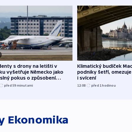
denty s drony na letišti v
Klimatický budíček Maď
sku vyšetřuje Německo jako
podniky šetří, omezuj
slný pokus o způsobení
i svícení
loze
před 59
minutami
12:08
před 1
hodinou
ky
Ekonomika