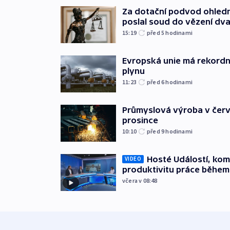
Za dotační podvod ohled
poslal soud do vězení dv
15:19
před 5
hodinami
Evropská unie má rekordn
plynu
11:23
před 6
hodinami
Průmyslová výroba v červ
prosince
10:10
před 9
hodinami
Hosté Událostí, kome
VIDEO
produktivitu práce během
včera v 08:48