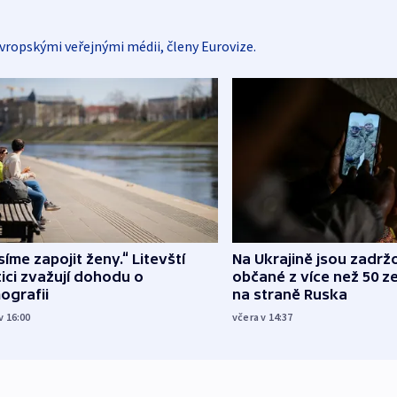
vropskými veřejnými médii, členy Eurovize.
íme zapojit ženy.“ Litevští
Na Ukrajině jsou zadrž
tici zvažují dohodu o
občané z více než 50 ze
ografii
na straně Ruska
v 16:00
včera v 14:37