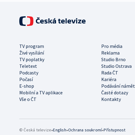
TV program
Pro média
Živé vysílání
Reklama
TV poplatky
Studio Brno
Teletext
Studio Ostrava
Podcasty
Rada ČT
Počasí
Kariéra
E-shop
Podávání námět
Mobilní a TV aplikace
Časté dotazy
Vše o ČT
Kontakty
•
•
•
© Česká televize
English
Ochrana soukromí
Přístupnost