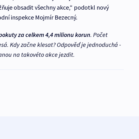
ňuje obsadit všechny akce,“ podotkl nový
odní inspekce Mojmír Bezecný.
pokuty za celkem 4,4 milionu korun
. Počet
esá. Kdy začne klesat? Odpověď je jednoduchá -
anou na takovéto akce jezdit.