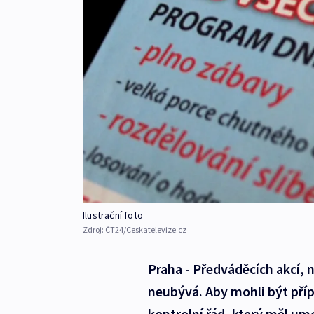
Ilustrační foto
Zdroj:
ČT24/Ceskatelevize.cz
Praha - Předváděcích akcí, 
neubývá. Aby mohli být příp
kontrolní řád, který měl um