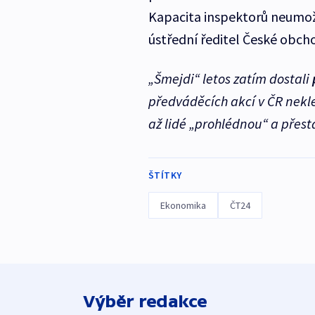
Kapacita inspektorů neumož
ústřední ředitel České obch
„Šmejdi“ letos zatím dostali
předváděcích akcí v ČR nekl
až lidé „prohlédnou“ a přest
ŠTÍTKY
Ekonomika
ČT24
Výběr redakce