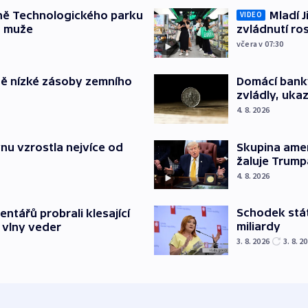
ně Technologického parku
Mladí J
VIDEO
a muže
zvládnutí ro
včera v 07:30
ě nízké zásoby zemního
Domácí bank
zvládly, ukaz
4. 8. 2026
nu vzrostla nejvíce od
Skupina ame
žaluje Trump
4. 8. 2026
Schodek stát
ntářů probrali klesající
miliardy
 vlny veder
3. 8. 2026
3. 8. 2