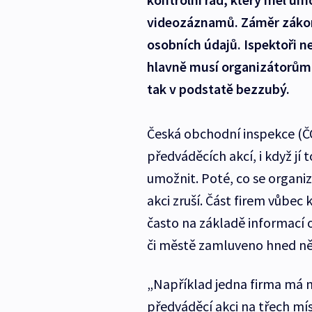
videozáznamů. Záměr zákono
osobních údajů. Ispektoři n
hlavně musí organizátorům 
tak v podstatě bezzubý.
Česká obchodní inspekce (Č
předváděcích akcí, i když jí
umožnit. Poté, co se organi
akci zruší. Část firem vůbec
často na základě informací o
či městě zamluveno hned něk
„Například jedna firma má 
předváděcí akci na třech mís