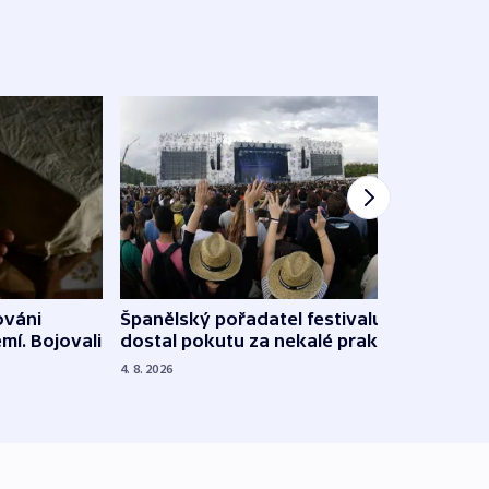
Španělský pořadatel festivalu
ováni
Lesn
dostal pokutu za nekalé praktiky
mí. Bojovali
dopa
zdrav
4. 8. 2026
4. 8. 20