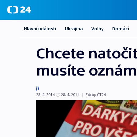
Hlavní události
Ukrajina
Volby
Domácí
Chcete natoči
musíte oznám
jš
28. 4. 2014
28. 4. 2014
|
Zdroj:
ČT24