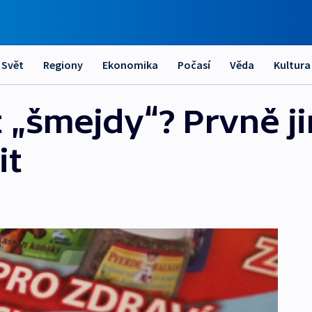
Svět
Regiony
Ekonomika
Počasí
Věda
Kultura
t „šmejdy“? Prvně j
it