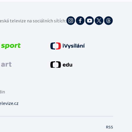
eská televize na sociálních sítích:
din
levize.cz
RSS