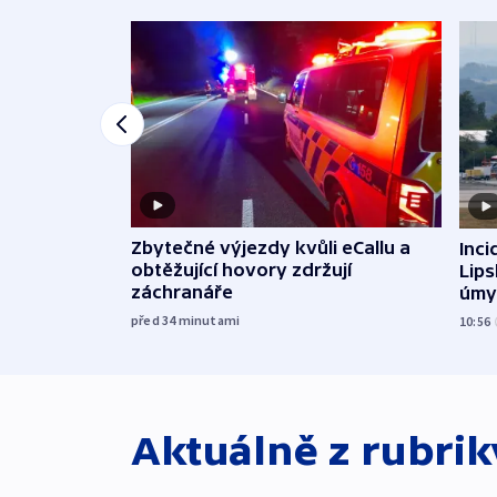
Zbytečné výjezdy kvůli eCallu a
Inci
obtěžující hovory zdržují
Lip
záchranáře
úmy
exp
před 34
minutami
10:56
Aktuálně z rubri