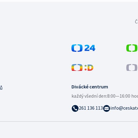
Č
Divácké centrum
ů
každý všední den:
8:00—16:00 ho
261 136 113
info@ceskate