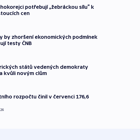
ihokorejci potřebují „žebráckou sílu“ k
stoucích cen
y by zhoršení ekonomických podmínek
ují testy ČNB
rických států vedených demokraty
a kvůli novým clům
ního rozpočtu činil v červenci 176,6
026