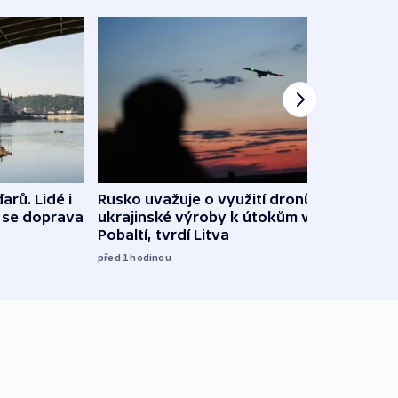
arů. Lidé i
Rusko uvažuje o využití dronů
VIDEO
e se doprava
ukrajinské výroby k útokům v
při 
Pobaltí, tvrdí Litva
před 1
před 1
hodinou