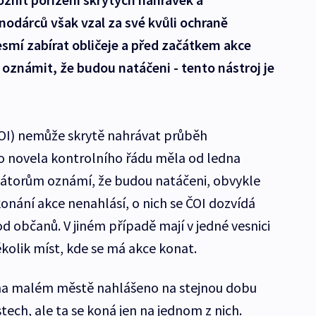
dárců však vzal za své kvůli ochraně
esmí zabírat obličeje a před začátkem akce
oznámit, že budou natáčeni - tento nástroj je
OI) nemůže skrytě nahrávat průběh
 to novela kontrolního řádu měla od ledna
zátorům oznámí, že budou natáčeni, obvykle
 konání akce nenahlásí, o nich se ČOI dozvídá
d občanů. V jiném případě mají v jedné vesnici
olik míst, kde se má akce konat.
na malém městě nahlášeno na stejnou dobu
tech, ale ta se koná jen na jednom z nich.