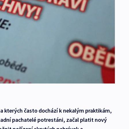
na kterých často dochází k nekalým praktikám,
adní pachatelé potrestáni, začal platit nový
ožnit pořízení skrytých nahrávek a