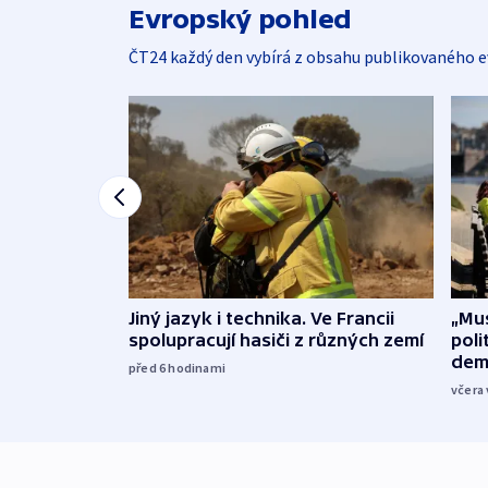
Evropský pohled
ČT24 každý den vybírá z obsahu publikovaného e
Jiný jazyk i technika. Ve Francii
„Mus
spolupracují hasiči z různých zemí
poli
dem
před 6
hodinami
včera 