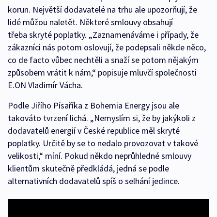
korun. Největší dodavatelé na trhu ale upozorňují, že
lidé můžou naletět. Některé smlouvy obsahují
třeba skryté poplatky. „Zaznamenáváme i případy, že
zákazníci nás potom oslovují, že podepsali někde něco,
co de facto vůbec nechtěli a snaží se potom nějakým
způsobem vrátit k nám,“ popisuje mluvčí společnosti
E.ON Vladimír Vácha.
Podle Jiřího Písaříka z Bohemia Energy jsou ale
takováto tvrzení lichá. „Nemyslím si, že by jakýkoli z
dodavatelů energií v České republice měl skryté
poplatky. Určitě by se to nedalo provozovat v takové
velikosti,“ míní. Pokud někdo neprůhledné smlouvy
klientům skutečně předkládá, jedná se podle
alternativních dodavatelů spíš o selhání jedince.