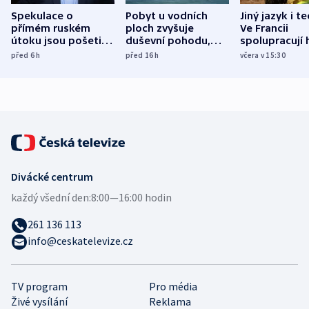
Spekulace o
Pobyt u vodních
Jiný jazyk i t
přímém ruském
ploch zvyšuje
Ve Francii
útoku jsou pošetilé,
duševní pohodu,
spolupracují h
míní estonský
ukázala
různých zemí
před 6
h
před 16
h
včera v 15:30
bezpečnostní
mezinárodní studie
expert
Divácké centrum
každý všední den:
8:00—16:00 hodin
261 136 113
info@ceskatelevize.cz
TV program
Pro média
Živé vysílání
Reklama