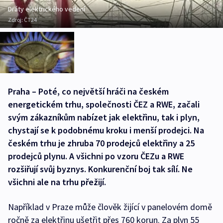
Dráty elektrického vedení
Zdroj:
ČT24
Praha – Poté, co největší hráči na českém
energetickém trhu, společnosti ČEZ a RWE, začali
svým zákazníkům nabízet jak elektřinu, tak i plyn,
chystají se k podobnému kroku i menší prodejci. Na
českém trhu je zhruba 70 prodejců elektřiny a 25
prodejců plynu. A všichni po vzoru ČEZu a RWE
rozšiřují svůj byznys. Konkurenční boj tak sílí. Ne
všichni ale na trhu přežijí.
Například v Praze může člověk žijící v panelovém domě
ročně za elektřinu ušetřit přes 760 korun. Za plyn 55