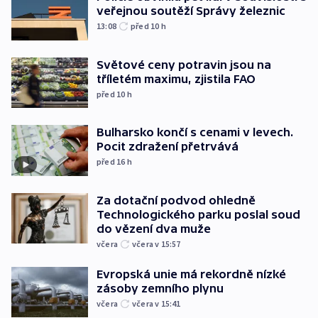
veřejnou soutěží Správy železnic
13:08
před 10
h
Světové ceny potravin jsou na
tříletém maximu, zjistila FAO
před 10
h
Bulharsko končí s cenami v levech.
Pocit zdražení přetrvává
před 16
h
Za dotační podvod ohledně
Technologického parku poslal soud
do vězení dva muže
včera
včera v 15:57
Evropská unie má rekordně nízké
zásoby zemního plynu
včera
včera v 15:41