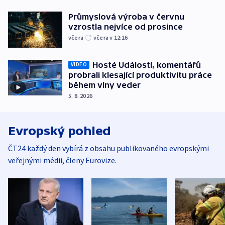
Průmyslová výroba v červnu
vzrostla nejvíce od prosince
včera
včera v 12:16
Hosté Událostí, komentářů
VIDEO
probrali klesající produktivitu práce
během vlny veder
5. 8. 2026
Evropský pohled
ČT24 každý den vybírá z obsahu publikovaného evropskými
veřejnými médii, členy Eurovize.