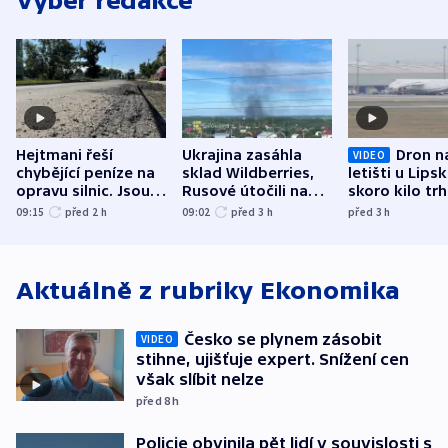
Výběr redakce
Hejtmani řeší
Ukrajina zasáhla
Dron n
VIDEO
chybějící peníze na
sklad Wildberries,
letišti u Lips
opravu silnic. Jsou
Rusové útočili na
skoro kilo trh
nenárokové, namítá
trh, hasiče či
indicie ukazuj
09:15
před 2
h
09:02
před 3
h
před 3
h
ministerstvo
stadion
Rusko
Aktuálně z rubriky
Ekonomika
Česko se plynem zásobit
VIDEO
stihne, ujišťuje expert. Snížení cen
však slíbit nelze
před 8
h
Policie obvinila pět lidí v souvislosti s