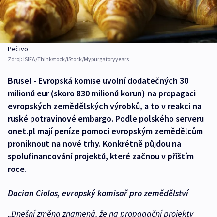
Pečivo
Zdroj:
ISIFA/Thinkstock/iStock/Mypurgatoryyears
Brusel - Evropská komise uvolní dodatečných 30
milionů eur (skoro 830 milionů korun) na propagaci
evropských zemědělských výrobků, a to v reakci na
ruské potravinové embargo. Podle polského serveru
onet.pl mají peníze pomoci evropským zemědělcům
proniknout na nové trhy. Konkrétně půjdou na
spolufinancování projektů, které začnou v příštím
roce.
Dacian Ciolos, evropský komisař pro zemědělství
„Dnešní změna znamená, že na propagační projekty