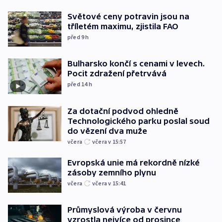
Světové ceny potravin jsou na
tříletém maximu, zjistila FAO
před 9
h
Bulharsko končí s cenami v levech.
Pocit zdražení přetrvává
před 14
h
Za dotační podvod ohledně
Technologického parku poslal soud
do vězení dva muže
včera
včera v 15:57
Evropská unie má rekordně nízké
zásoby zemního plynu
včera
včera v 15:41
Průmyslová výroba v červnu
vzrostla nejvíce od prosince