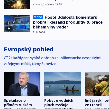
včera
včera v 12:16
Hosté Událostí, komentářů
VIDEO
probrali klesající produktivitu práce
během vlny veder
5. 8. 2026
Evropský pohled
ČT24 každý den vybírá z obsahu publikovaného evropskými
veřejnými médii, členy Eurovize.
Spekulace o
Pobyt u vodních
Jiný jazyk i t
přímém ruském
ploch zvyšuje
Ve Francii