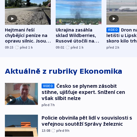
Hejtmani řeší
Ukrajina zasáhla
Dron n
VIDEO
chybějící peníze na
sklad Wildberries,
letišti u Lips
opravu silnic. Jsou
Rusové útočili na
skoro kilo trh
nenárokové, namítá
trh, hasiče či
indicie ukazuj
09:15
před 1
h
09:02
před 1
h
před 2
h
ministerstvo
stadion
Rusko
Aktuálně z rubriky
Ekonomika
Česko se plynem zásobit
VIDEO
stihne, ujišťuje expert. Snížení cen
však slíbit nelze
před 7
h
Policie obvinila pět lidí v souvislosti s
veřejnou soutěží Správy železnic
13:08
před 9
h