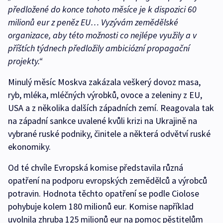
předložené do konce tohoto měsíce je k dispozici 60
milionů eur z peněz EU… Vyzývám zemědělské
organizace, aby této možnosti co nejlépe využily a v
příštích týdnech předložily ambiciózní propagační
projekty.“
Minulý měsíc Moskva zakázala veškerý dovoz masa,
ryb, mléka, mléčných výrobků, ovoce a zeleniny z EU,
USA a z několika dalších západních zemí. Reagovala tak
na západní sankce uvalené kvůli krizi na Ukrajině na
vybrané ruské podniky, činitele a některá odvětví ruské
ekonomiky.
Od té chvíle Evropská komise představila různá
opatření na podporu evropských zemědělců a výrobců
potravin. Hodnota těchto opatření se podle Ciolose
pohybuje kolem 180 milionů eur. Komise například
uvolnila zhruba 125 milionů eur na pomoc pěstitelům