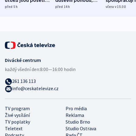
útoku jsou pošetilé,
duševní pohodu,
spolupracují h
míní estonský
ukázala
různých zemí
před 5
h
před 14
h
včera v 15:30
bezpečnostní
mezinárodní studie
expert
Divácké centrum
každý všední den:
8:00—16:00 hodin
261 136 113
info@ceskatelevize.cz
TV program
Pro média
Živé vysílání
Reklama
TV poplatky
Studio Brno
Teletext
Studio Ostrava
Podcasty
Rada ČT