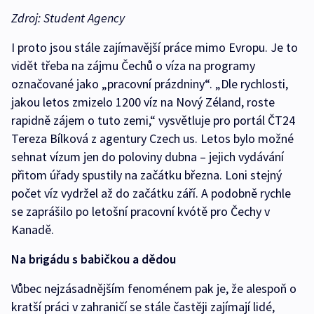
Zdroj: Student Agency
I proto jsou stále zajímavější práce mimo Evropu. Je to
vidět třeba na zájmu Čechů o víza na programy
označované jako „pracovní prázdniny“. „Dle rychlosti,
jakou letos zmizelo 1200 víz na Nový Zéland, roste
rapidně zájem o tuto zemi,“ vysvětluje pro portál ČT24
Tereza Bílková z agentury Czech us. Letos bylo možné
sehnat vízum jen do poloviny dubna – jejich vydávání
přitom úřady spustily na začátku března. Loni stejný
počet víz vydržel až do začátku září. A podobně rychle
se zaprášilo po letošní pracovní kvótě pro Čechy v
Kanadě.
Na brigádu s babičkou a dědou
Vůbec nejzásadnějším fenoménem pak je, že alespoň o
kratší práci v zahraničí se stále častěji zajímají lidé,