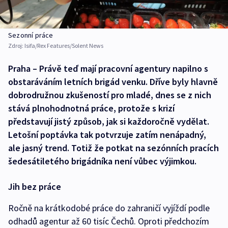
Sezonní práce
Zdroj:
Isifa/Rex Features/Solent News
Praha – Právě teď mají pracovní agentury napilno s
obstaráváním letních brigád venku. Dříve byly hlavně
dobrodružnou zkušeností pro mladé, dnes se z nich
stává plnohodnotná práce, protože s krizí
představují jistý způsob, jak si každoročně vydělat.
Letošní poptávka tak potvrzuje zatím nenápadný,
ale jasný trend. Totiž že potkat na sezónních pracích
šedesátiletého brigádníka není vůbec výjimkou.
Jih bez práce
Ročně na krátkodobé práce do zahraničí vyjíždí podle
odhadů agentur až 60 tisíc Čechů. Oproti předchozím