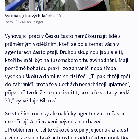
Výroba igelitových tašek a fólií
Zdroj:
ČT24/Jan Langer
Vyhovující práci v Česku často nemůžou najít lidé s
průměrným vzděláním, kteří se po alternativách v
agenturách často ptají. Druhou skupinou jsou ale ti,
kteří by měli být na tuzemském trhu zvýhodněni. Mají
poměrně bohatou praxi i ze zahraničí nebo třeba
vysokou školu a domluví se cizí řečí. „Ti pak chtějí zpět
do zahraničí, protože v Čechách nenacházejí uplatnění,
případně tvrdí, že se musí vrátit, protože se tady nedá
žít,“ vysvětluje Bílková.
Se staršími ročníky ale nabídky agentur zatím často
nepočítají. A připravení nejsou ani uchazeči.
„Problémem u téhle věkové skupiny je jednak znalost
cizího jazyka a také nutnost uhradit předem poplatky,“