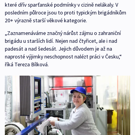
které dřív sparťanské podmínky v cizině nelákaly. V
posledním půlroce jsou to proti typickým brigádníkům
20+ výrazně starší věkové kategorie.
„Zaznamenáváme značný nárůst zájmu o zahraniční
brigádu u starších lidí. Nejen nad čtyřicet, ale i nad
padesát a nad šedesát. Jejich důvodem je až na
naprosté výjimky neschopnost nalézt práci v Česku,“
říká Tereza Bílková.