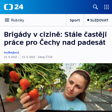
Sport
SLEDOVAT
Rubriky
Brigády v cizině: Stále častěji
práce pro Čechy nad padesát
Iva Brejlová
21. 5. 2013
21. 5. 2013
|
Zdroj:
ČT24