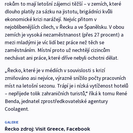
rokům to mají letošní zájemci těžší – v zemích, které
dlouho platily za sázku na jistotu, brigádníci kvůli
ekonomické krizi narážejí. Nejvíc přitom v
nejoblíbenějších cílech, v Řecku a ve Španělsku. V obou
zemích je vysoká nezaměstnanost (přes 27 procent) a
mezi mladými je víc lidí bez práce než těch se
zaměstnáním. Místní proto už nechtějí cizincům
nechávat ani práce, které dříve nebyli ochotni dělat.
„Řecko, které je v médiích v souvislosti s krizí
zmiňováno asi nejvíce, výrazně snížilo počty pracovních
míst na letošní sezonu. Trápí je i nízká vytíženost hotelů
– nepřijede tolik zahraničních turistů,“ říká k tomu René
Benda, jednatel zprostředkovatelské agentury
Coolagent.
GALERIE
Řecko zdroj: Visit Greece, Facebook