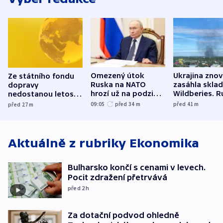
Omezený útok
Ukrajina zno
Ze státního fondu
Ruska na NATO
zasáhla skla
dopravy
hrozí už na podzim,
Wildberies. 
nedostanou letos
varují tajné služby
útočili v Cha
kraje na silnice ani
09:05
před 34
m
před 41
m
před 27
m
USA
oblasti
korunu, řekl Půta
Aktuálně z rubriky
Ekonomika
Bulharsko končí s cenami v levech.
Pocit zdražení přetrvává
před 2
h
Za dotační podvod ohledně