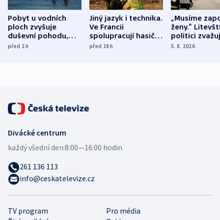
Pobyt u vodních
Jiný jazyk i technika.
„Musíme zapo
ploch zvyšuje
Ve Francii
ženy.“ Litevšt
duševní pohodu,
spolupracují hasiči z
politici zvažuj
ukázala
různých zemí
dohodu o
před 2
h
před 18
h
5. 8. 2026
mezinárodní studie
demografii
Divácké centrum
každý všední den:
8:00—16:00 hodin
261 136 113
info@ceskatelevize.cz
TV program
Pro média