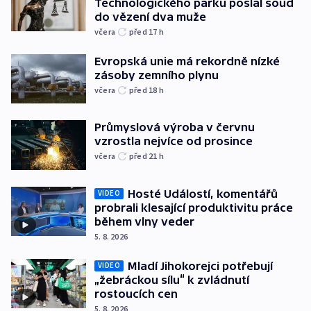
Technologického parku poslal soud
do vězení dva muže
včera
před 17
h
Evropská unie má rekordně nízké
zásoby zemního plynu
včera
před 18
h
Průmyslová výroba v červnu
vzrostla nejvíce od prosince
včera
před 21
h
Hosté Událostí, komentářů
VIDEO
probrali klesající produktivitu práce
během vlny veder
5. 8. 2026
Mladí Jihokorejci potřebují
VIDEO
„žebráckou sílu“ k zvládnutí
rostoucích cen
5. 8. 2026