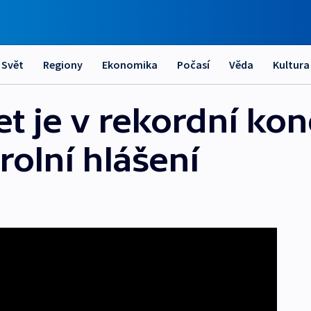
Svět
Regiony
Ekonomika
Počasí
Věda
Kultura
t je v rekordní kond
olní hlášení