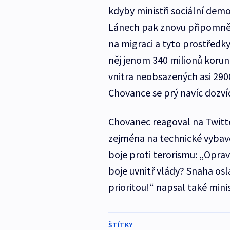
kdyby ministři sociální demo
Lánech pak znovu připomněl,
na migraci a tyto prostředk
něj jenom 340 milionů korun.
vnitra neobsazených asi 2900
Chovance se prý navíc dozvíd
Chovanec reagoval na Twitter
zejména na technické vybave
boje proti terorismu: „Opra
boje uvnitř vlády? Snaha osla
prioritou!“ napsal také minis
ŠTÍTKY