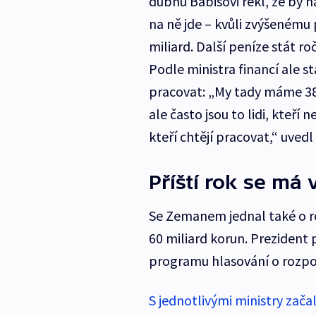
dubnu Babišovi řekl, že by n
na ně jde – kvůli zvýšenému
miliard. Další peníze stát 
Podle ministra financí ale stá
pracovat: „My tady máme 380 t
ale často jsou to lidi, kteří 
kteří chtějí pracovat,“ uvedl
Příští rok se má 
Se Zemanem jednal také o ro
60 miliard korun. Prezident 
programu hlasování o rozp
S jednotlivými ministry začal