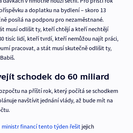
a dávkách v hmotné nouzi šetřil. Pro příští rok
 příspěvku a doplatku na bydlení – skoro 13
ročně posílá na podporu pro nezaměstnané.
t musí odlišit ty, kteří chtějí a kteří nechtějí
isíc lidí, kteří tvrdí, kteří nemůžou najít práci,
neumí pracovat, a stát musí skutečně odlišit ty,
 Babiš.
vejít schodek do 60 miliard
zpočtu na příští rok, který počítá se schodkem
plánuje navštívit jednání vlády, až bude mít na
očtu.
 ministr financí tento týden řešit
jejich