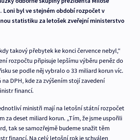
chůzky odborné skupiny prezidenta Miloše
 Loni byl ve stejném období rozpočet v
nou statistiku za letošek zveřejní ministerstvo
nikdy takový přebytek ke konci července nebyl,“
šení rozpočtu připisuje lepšímu výběru peněz do
ňsku se podle něj vybralo o 33 miliard korun víc.
á na DPH, kde za zvýšením stojí zavedení
nistr financí.
dnotliví ministři mají na letošní státní rozpočet
za deset miliard korun. „Tím, že jsme uspořili
ard, tak se samozřejmě budeme snažit těm
tr financí. Na celý letošní rok je schválen