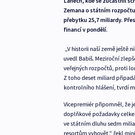
Lánech, kde se zúčastnil s
Zemana o státním rozpočtu.
přebytku 25,7 miliardy. Přes
financí v pondělí.
„V historii naší země ještě 
uvedl Babiš. Meziroční zlep
veřejných rozpočtů, proti lo
Z toho deset miliard připad
kontrolního hlášení, tvrdí mi
Vicepremiér připomněl, že je
doplňkové požadavky celkem 
ve státním dluhu sedm mili
resortům vyhovět,“ řekl minis