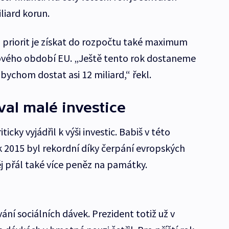
liard korun.
o priorit je získat do rozpočtu také maximum
vého období EU. „Ještě tento rok dostaneme
 bychom dostat asi 12 miliard,“ řekl.
val malé investice
icky vyjádřil k výši investic. Babiš v této
k 2015 byl rekordní díky čerpání evropských
j přál také více peněz na památky.
ání sociálních dávek. Prezident totiž už v