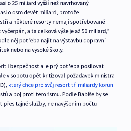
 asi o 25 miliard vyšší než navrhovaný
asi o osm devět miliard, protože
tři a některé resorty nemají spotřebované
vyčerpán, a ta celková výše je až 50 miliard,“
odle něj potřeba najít na výstavbu dopravní
tek nebo na vysoké školy.
orit i bezpečnost a je prý potřeba posilovat
 ale v sobotu opět kritizoval požadavek ministra
SD),
který chce pro svůj resort tři miliardy korun
stů a boj proti terorismu. Podle Babiše by se
t přes tajné služby, ne navýšením počtu