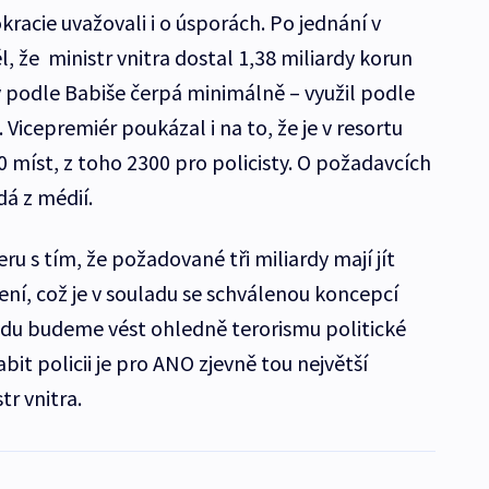
kracie uvažovali i o úsporách. Po jednání v
 že ministr vnitra dostal 1,38 miliardy korun
y podle Babiše čerpá minimálně – využil podle
 Vicepremiér poukázal i na to, že je v resortu
 míst, z toho 2300 pro policisty. O požadavcích
á z médií.
u s tím, že požadované tři miliardy mají jít
ní, což je v souladu se schválenou koncepcí
vdu budeme vést ohledně terorismu politické
bit policii je pro ANO zjevně tou největší
tr vnitra.