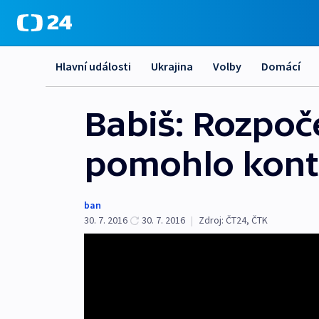
Hlavní události
Ukrajina
Volby
Domácí
Babiš: Rozpoče
pomohlo kontr
ban
30. 7. 2016
30. 7. 2016
|
Zdroj:
ČT24, ČTK