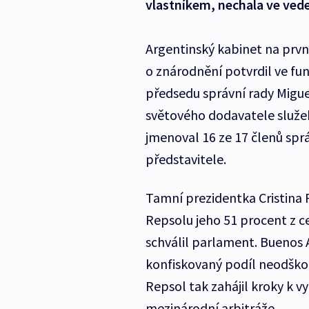
vlastníkem, nechala ve ved
Argentinský kabinet na prv
o znárodnění potvrdil ve fu
předsedu správní rady Migue
světového dodavatele služe
jmenoval 16 ze 17 členů sprá
představitele.
Tamní prezidentka Cristina 
Repsolu jeho 51 procent z c
schválil parlament. Buenos 
konfiskovaný podíl neodškod
Repsol tak zahájil kroky k v
mezinárodní arbitráže.