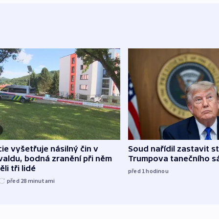
cie vyšetřuje násilný čin v
Soud nařídil zastavit s
aldu, bodná zranění při něm
Trumpova tanečního s
li tři lidé
před 1
hodinou
před 28
minutami