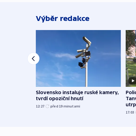
Výběr redakce
Slovensko instaluje ruské kamery,
Poli
tvrdí opoziční hnutí
Tanv
utrpě
12:27
před 19
minutami
17:03