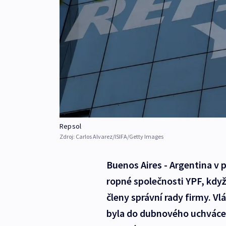
Repsol
Zdroj:
Carlos Alvarez/ISIFA/Getty Images
Buenos Aires - Argentina v 
ropné společnosti YPF, kdy
členy správní rady firmy. V
byla do dubnového uchvácen