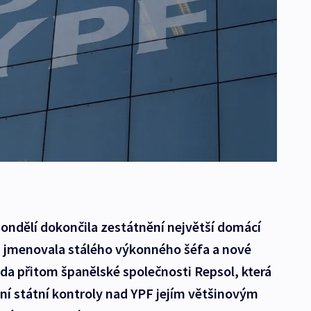
pondělí dokončila zestátnění největší domácí
ž jmenovala stálého výkonného šéfa a nové
láda přitom španělské společnosti Repsol, která
í státní kontroly nad YPF jejím většinovým