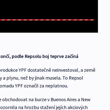
končí, podle Repsolu boj teprve začíná
produkce YPF dostatečně neinvestoval, a země
 a plynu, než by jinak musela. To Repsol
romadu YPF označil za neplatnou.
le obchodovat na burze v Buenos Aires a New
ozornila na hrozbu stažení jejích akciových