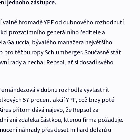
ení jednoho zástupce.
ní valné hromadě YPF od dubnového rozhodnutí
nkci prozatímního generálního ředitele a
la Galuccia, bývalého manažera největšího
b pro těžbu ropy Schlumberger. Současně stát
vní rady a nechal Repsol, ať si dosadí svého
Fernándezová v dubnu rozhodla vyvlastnit
elkových 57 procent akcií YPF, což brzy poté
Aires přitom dává najevo, že Repsol za
ní ani zdaleka částkou, kterou firma požaduje.
ynucení náhrady přes deset miliard dolarů u