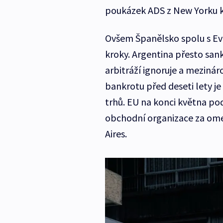
poukázek ADS z New Yorku k
Ovšem Španělsko spolu s Evr
kroky. Argentina přesto san
arbitráží ignoruje a mezinár
bankrotu před deseti lety j
trhů. EU na konci května po
obchodní organizace za ome
Aires.