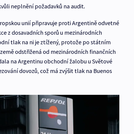
vůli neplnění požadavků na audit.
opskou unií připravuje proti Argentině odvetné
kce z dosavadních sporů u mezinárodních
odní tlak na ni je ztížený, protože po státním
e země odstřižená od mezinárodních finančních
dala na Argentinu obchodní žalobu u Světové
zování dovozů, což má zvýšit tlak na Buenos