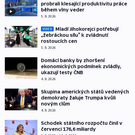
probrali klesající produktivitu práce
během vlny veder
5. 8. 2026
Mladí Jihokorejci potřebují
VIDEO
„žebráckou sílu“ k zvládnutí
rostoucích cen
5. 8. 2026
Domácí banky by zhoršení
ekonomických podmínek zvládly,
ukazují testy ČNB
4. 8. 2026
Skupina amerických států vedených
demokraty žaluje Trumpa kvůli
novým clům
4. 8. 2026
Schodek státního rozpočtu činil v
červenci 176,6 miliardy