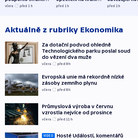
UEFA trvá na
s Běloruskem
zdržují záchr
včera
před 1
h
před 1
h
před 2
h
bojkotu
Aktuálně z rubriky
Ekonomika
Za dotační podvod ohledně
Technologického parku poslal soud
do vězení dva muže
včera
před 8
h
Evropská unie má rekordně nízké
zásoby zemního plynu
včera
před 8
h
Průmyslová výroba v červnu
vzrostla nejvíce od prosince
včera
před 11
h
Hosté Událostí, komentářů
VIDEO