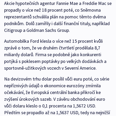
Akcie hypotečních agentur Fannie Mae a Freddie Mac se
propadly o více než 18 procent poté, co Sněmovna
reprezentantů schválila plán na pomoc těmto dvěma
podnikům. Dolů zamířily i další finanční tituly, například
Citigroup a Goldman Sachs Group.
Automobilka Ford klesla o více než 15 procent kvůli
zprávě o tom, že ve druhém čtvrtletí prodělala 8,7
miliardy dolarů. Firma se podobně jako konkurenti
potýká s poklesem poptávky po velkých dodávkách a
sportovně-užitkových vozech v Severní Americe.
Na devizovém trhu dolar posílil vůči euru poté, co série
nepříznivých údajů o ekonomice eurozóny zmírnila
očekávání, že Evropská centrální banka přikročí ke
zvýšení úrokových sazeb. V závěru obchodování euro
vůči dolaru kleslo o 0,1 procenta na 1,5672 USD.
Předtím se propadlo až na 1,5637 USD, tedy na nejnižší