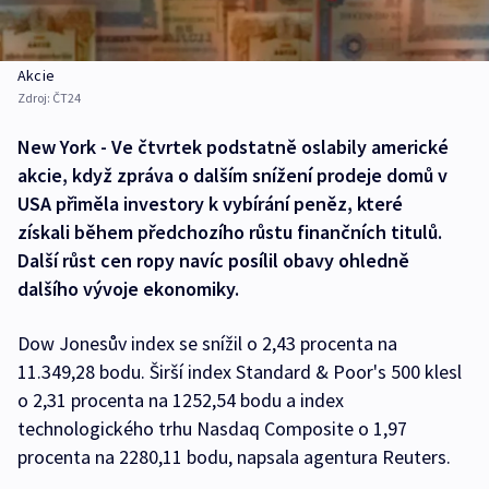
Akcie
Zdroj:
ČT24
New York - Ve čtvrtek podstatně oslabily americké
akcie, když zpráva o dalším snížení prodeje domů v
USA přiměla investory k vybírání peněz, které
získali během předchozího růstu finančních titulů.
Další růst cen ropy navíc posílil obavy ohledně
dalšího vývoje ekonomiky.
Dow Jonesův index se snížil o 2,43 procenta na
11.349,28 bodu. Širší index Standard & Poor's 500 klesl
o 2,31 procenta na 1252,54 bodu a index
technologického trhu Nasdaq Composite o 1,97
procenta na 2280,11 bodu, napsala agentura Reuters.