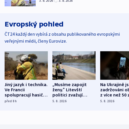
3. 8. 2026
3. 8. 2026
Evropský pohled
ČT24 každý den vybírá z obsahu publikovaného evropskými
veřejnými médii, členy Eurovize.
Jiný jazyk i technika.
„Musíme zapojit
Na Ukrajině j
Ve Francii
ženy.“ Litevští
zadržováni o
spolupracují hasiči z
politici zvažují
z více než 50 
různých zemí
dohodu o
Bojovali na s
před 8
h
5. 8. 2026
5. 8. 2026
demografii
Ruska