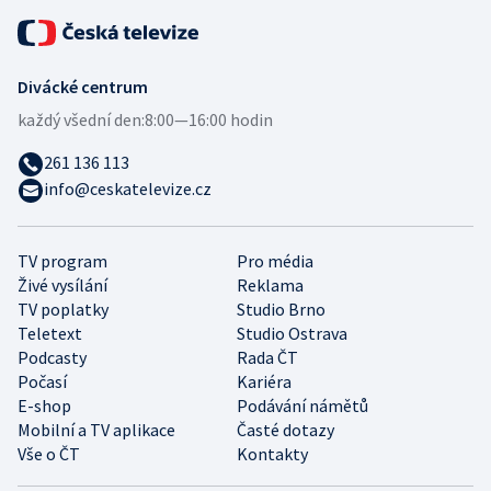
Divácké centrum
každý všední den:
8:00—16:00 hodin
261 136 113
info@ceskatelevize.cz
TV program
Pro média
Živé vysílání
Reklama
TV poplatky
Studio Brno
Teletext
Studio Ostrava
Podcasty
Rada ČT
Počasí
Kariéra
E-shop
Podávání námětů
Mobilní a TV aplikace
Časté dotazy
Vše o ČT
Kontakty