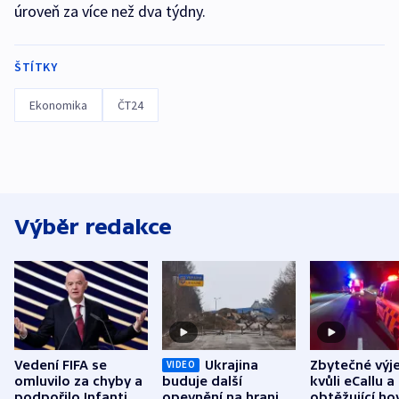
úroveň za více než dva týdny.
ŠTÍTKY
Ekonomika
ČT24
Výběr redakce
Vedení FIFA se
Ukrajina
Zbytečné výj
VIDEO
omluvilo za chyby a
buduje další
kvůli eCallu a
podpořilo Infantina.
opevnění na hranici
obtěžující ho