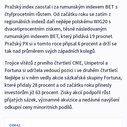
Pražský index zaostal i za rumunským indexem BET s
čtyřprocetním růstem. Od začátku roku se zatím z
regionálních indexů daří nejlépe polskému WIG20 s
dvacetiprocentním ziskem, těsně následovaným
rumunským indexem BET, který přidává 19 procnet.
Pražský PX si v tomto roce připsal 6 procent a drží se
tak nad průměrem svých západních kolegů.
Trojice vítězů z prvního čtvrtletí CME, Unipetrol a
Fortuna si udržela vedoucí pozici i ve druhém čtvrtletí.
Nejlépe si v něm vedly akcie sázkařské skupiny Fortuna,
které přidaly 28 procent a od začátku roku přinesly
investorům již 63 procent. Zisky akcií podpořil růst
přijatých sázek, významné akvizice a nedávné navýšení
odkupní ceny minoritních podílů.
ODKAZ