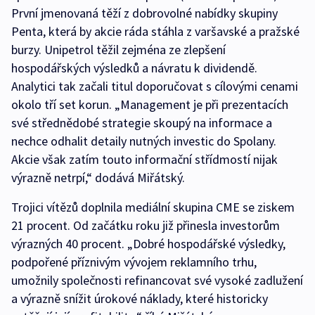
První jmenovaná těží z dobrovolné nabídky skupiny
Penta, která by akcie ráda stáhla z varšavské a pražské
burzy. Unipetrol těžil zejména ze zlepšení
hospodářských výsledků a návratu k dividendě.
Analytici tak začali titul doporučovat s cílovými cenami
okolo tří set korun. „Management je při prezentacích
své střednědobé strategie skoupý na informace a
nechce odhalit detaily nutných investic do Spolany.
Akcie však zatím touto informační střídmostí nijak
výrazně netrpí,“ dodává Miřátský.
Trojici vítězů doplnila mediální skupina CME se ziskem
21 procent. Od začátku roku již přinesla investorům
výrazných 40 procent. „Dobré hospodářské výsledky,
podpořené příznivým vývojem reklamního trhu,
umožnily společnosti refinancovat své vysoké zadlužení
a výrazně snížit úrokové náklady, které historicky