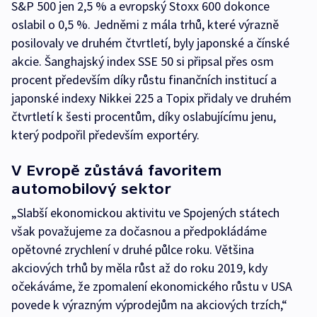
S&P 500 jen 2,5 % a evropský Stoxx 600 dokonce
oslabil o 0,5 %. Jedněmi z mála trhů, které výrazně
posilovaly ve druhém čtvrtletí, byly japonské a čínské
akcie. Šanghajský index SSE 50 si připsal přes osm
procent především díky růstu finančních institucí a
japonské indexy Nikkei 225 a Topix přidaly ve druhém
čtvrtletí k šesti procentům, díky oslabujícímu jenu,
který podpořil především exportéry.
V Evropě zůstává favoritem
automobilový sektor
„Slabší ekonomickou aktivitu ve Spojených státech
však považujeme za dočasnou a předpokládáme
opětovné zrychlení v druhé půlce roku. Většina
akciových trhů by měla růst až do roku 2019, kdy
očekáváme, že zpomalení ekonomického růstu v USA
povede k výrazným výprodejům na akciových trzích,“