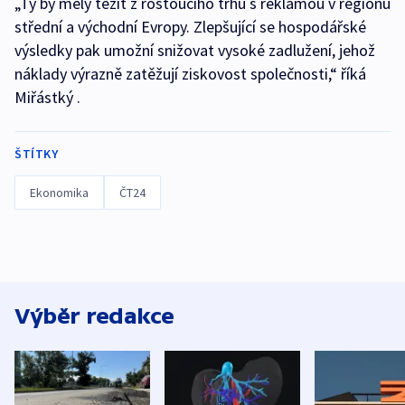
„Ty by měly těžit z rostoucího trhu s reklamou v regionu
střední a východní Evropy. Zlepšující se hospodářské
výsledky pak umožní snižovat vysoké zadlužení, jehož
náklady výrazně zatěžují ziskovost společnosti,“ říká
Miřástký .
ŠTÍTKY
Ekonomika
ČT24
Výběr redakce