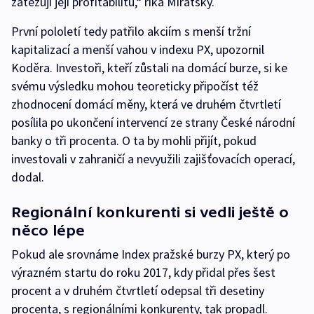
zatěžují její profitabilitu,“ říká Miřátský.
První pololetí tedy patřilo akciím s menší tržní
kapitalizací a menší vahou v indexu PX, upozornil
Koděra. Investoři, kteří zůstali na domácí burze, si ke
svému výsledku mohou teoreticky připočíst též
zhodnocení domácí měny, která ve druhém čtvrtletí
posílila po ukončení intervencí ze strany České národní
banky o tři procenta. O ta by mohli přijít, pokud
investovali v zahraničí a nevyužili zajišťovacích operací,
dodal.
Regionální konkurenti si vedli ještě o
něco lépe
Pokud ale srovnáme Index pražské burzy PX, který po
výrazném startu do roku 2017, kdy přidal přes šest
procent a v druhém čtvrtletí odepsal tři desetiny
procenta, s regionálními konkurenty, tak propadl.