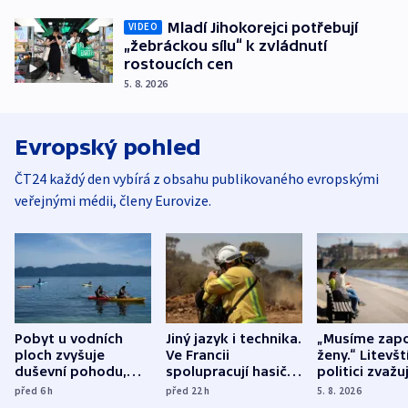
Mladí Jihokorejci potřebují
VIDEO
„žebráckou sílu“ k zvládnutí
rostoucích cen
5. 8. 2026
Evropský pohled
ČT24 každý den vybírá z obsahu publikovaného evropskými
veřejnými médii, členy Eurovize.
Pobyt u vodních
Jiný jazyk i technika.
„Musíme zapo
ploch zvyšuje
Ve Francii
ženy.“ Litevšt
duševní pohodu,
spolupracují hasiči z
politici zvažuj
ukázala
různých zemí
dohodu o
před 6
h
před 22
h
5. 8. 2026
mezinárodní studie
demografii