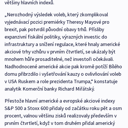
většiny hlavních indexů.
„Nerozhodný výsledek voleb, který zkomplikoval
vyjednávací pozici premiérky Theresy Mayové pro
brexit, pak potvrdil původní obavy trhů. Přísliby
expanzivní fiskální politiky, výrazných investic do
infrastruktury a snížení regulace, které hnaly americké
akciové trhy vzhůru v prvním čtvrtletí, se ukázaly být
mnohem hůře prosaditelné, než investoři očekávali.
Nadhodnocené americké akcie pak kromě potíží Bílého
domu přibrzdilo i vyšetřování kauzy o ovlivňování voleb
v USA Ruskem a role prezidenta Trumpa,“ konstatuje
analytik Komerční banky Richard Miřátský.
Přestože hlavní americké a evropské akciové indexy
S&P 500 a Stoxx 600 přidaly od začátku roku pět a osm
procent, valnou většinu zisků realizovaly především v
prvním čtvrtletí, když v tom druhém přidal americký