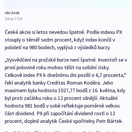
obrázek
Zdroj:
ČT24
České akcie si letos nevedou špatně. Podle indexu PX
stouply o téměř sedm procent, když index končil v
pololetí na 980 bodech, vyplývá z výsledků burzy.
„Vysvědčení na pražské burze není špatné. Investoři se v
první polovině roku mohou těšit na solidní zisky.
Celkově index PX k dnešnímu dni posílil o 6,7 procenta,“
řekl analytik banky Creditas Roman Koděra. Jeho
maximem byla hodnota 1027,77 bodů z 16. května, kdy
byl proti začátku roku o 12 procent silnější. Aktuální
hodnota 981 bodů v sobě reflektuje poměrně velkou
část dividend. PX při započítání dividend rostl o 12
procent, doplnil analytik České spořitelny Petr Bártek.