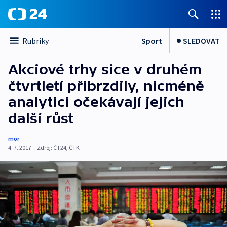
Sport
SLEDOVAT
Rubriky
Akciové trhy sice v druhém
čtvrtletí přibrzdily, nicméně
analytici očekávají jejich
další růst
mor
4. 7. 2017
|
Zdroj:
ČT24
,
ČTK