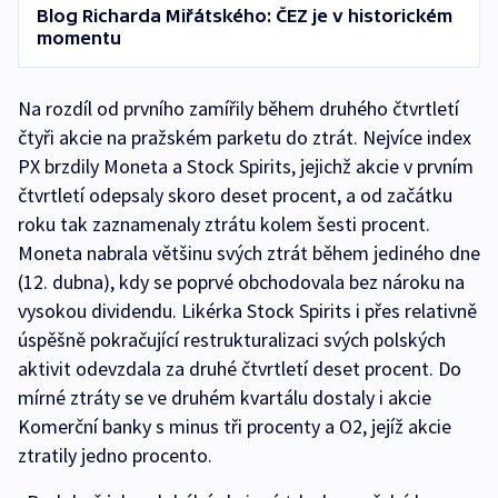
Blog Richarda Miřátského: ČEZ je v historickém
momentu
Na rozdíl od prvního zamířily během druhého čtvrtletí
čtyři akcie na pražském parketu do ztrát. Nejvíce index
PX brzdily Moneta a Stock Spirits, jejichž akcie v prvním
čtvrtletí odepsaly skoro deset procent, a od začátku
roku tak zaznamenaly ztrátu kolem šesti procent.
Moneta nabrala většinu svých ztrát během jediného dne
(12. dubna), kdy se poprvé obchodovala bez nároku na
vysokou dividendu. Likérka Stock Spirits i přes relativně
úspěšně pokračující restrukturalizaci svých polských
aktivit odevzdala za druhé čtvrtletí deset procent. Do
mírné ztráty se ve druhém kvartálu dostaly i akcie
Komerční banky s minus tři procenty a O2, jejíž akcie
ztratily jedno procento.