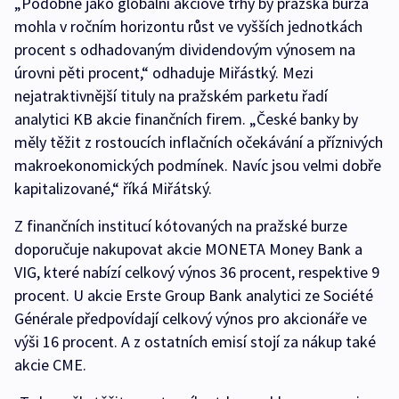
„Podobně jako globální akciové trhy by pražská burza
mohla v ročním horizontu růst ve vyšších jednotkách
procent s odhadovaným dividendovým výnosem na
úrovni pěti procent,“ odhaduje Miřástký. Mezi
nejatraktivnější tituly na pražském parketu řadí
analytici KB akcie finančních firem. „České banky by
měly těžit z rostoucích inflačních očekávání a příznivých
makroekonomických podmínek. Navíc jsou velmi dobře
kapitalizované,“ říká Miřátský.
Z finančních institucí kótovaných na pražské burze
doporučuje nakupovat akcie MONETA Money Bank a
VIG, které nabízí celkový výnos 36 procent, respektive 9
procent. U akcie Erste Group Bank analytici ze Société
Générale předpovídají celkový výnos pro akcionáře ve
výši 16 procent. A z ostatních emisí stojí za nákup také
akcie CME.