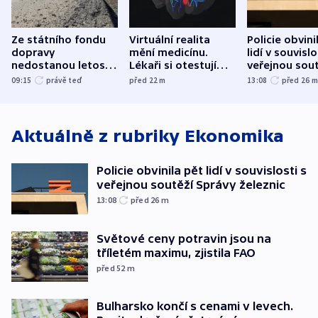
Ze státního fondu
Virtuální realita
Policie obvini
dopravy
mění medicínu.
lidí v souvislo
nedostanou letos
Lékaři si otestují
veřejnou sout
kraje na silnice ani
každý řez, říká
Správy železn
09:15
právě teď
před 22
m
13:08
před 26
korunu, řekl Půta
český expert
Aktuálně z rubriky
Ekonomika
Policie obvinila pět lidí v souvislosti s
veřejnou soutěží Správy železnic
13:08
před 26
m
Světové ceny potravin jsou na
tříletém maximu, zjistila FAO
před 52
m
Bulharsko končí s cenami v levech.