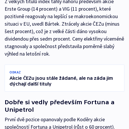
Z velkých titulů index táhly nahoru především akcie
Erste Group (14 procent) a VIG (11 procent), které
pozitivně reagovaly na lepšící se makroekonomickou
situaci v EU, uvedl Bártek. Ztrácely akcie ČEZu (minus
šest procent), což je z velké části dáno vysokou
dividendou přes sedm procent. Ceny elektřiny víceméně
stagnovaly a společnost představila poměrně slabý
výhled na letošní rok.
ODKAZ
Akcie ČEZu jsou stále žádané, ale na záda jim
dýchají další tituly
Dobře si vedly především Fortuna a
Unipetrol
První dvě pozice opanovaly podle Koděry akcie
společností Fortuna a Unipetrol (růst o 60 procent).