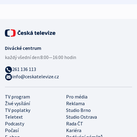
Divácké centrum
každý všední den:
8:00—16:00 hodin
261 136 113
info@ceskatelevize.cz
TV program
Pro média
Živé vysílání
Reklama
TV poplatky
Studio Brno
Teletext
Studio Ostrava
Podcasty
Rada ČT
Počasí
Kariéra
E-shop
Podávání námětů