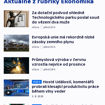
Aktuálně z rubriky
Ekonomika
Za dotační podvod ohledně
Technologického parku poslal soud
do vězení dva muže
včera
před 15
h
Evropská unie má rekordně nízké
zásoby zemního plynu
včera
před 15
h
Průmyslová výroba v červnu
vzrostla nejvíce od prosince
včera
před 19
h
Hosté Událostí, komentářů
VIDEO
probrali klesající produktivitu práce
během vlny veder
5. 8. 2026