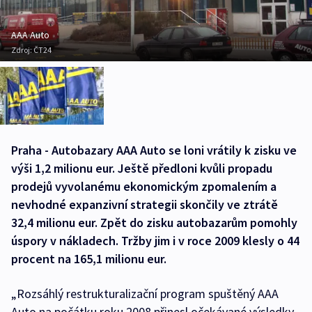
AAA Auto
Zdroj:
ČT24
Praha - Autobazary AAA Auto se loni vrátily k zisku ve
výši 1,2 milionu eur. Ještě předloni kvůli propadu
prodejů vyvolanému ekonomickým zpomalením a
nevhodné expanzivní strategii skončily ve ztrátě
32,4 milionu eur. Zpět do zisku autobazarům pomohly
úspory v nákladech. Tržby jim i v roce 2009 klesly o 44
procent na 165,1 milionu eur.
„Rozsáhlý restrukturalizační program spuštěný AAA
Auto na počátku roku 2008 přinesl očekávané výsledky