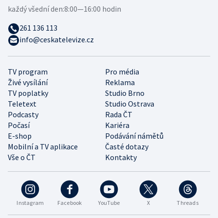
každý všední den:
8:00—16:00 hodin
261 136 113
info@ceskatelevize.cz
TV program
Pro média
Živé vysílání
Reklama
TV poplatky
Studio Brno
Teletext
Studio Ostrava
Podcasty
Rada ČT
Počasí
Kariéra
E-shop
Podávání námětů
Mobilní a TV aplikace
Časté dotazy
Vše o ČT
Kontakty
Instagram
Facebook
YouTube
X
Threads