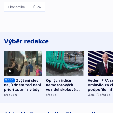
Ekonomika
ČT24
Výběr redakce
Zvýšení slev
Opilých řidičů
Vedení FIFA s
VIDEO
na jízdném teď není
nemotorových
omluvilo za c
priorita, zní z vlády
vozidel skokově
podpořilo Inf
přibylo, nejvíc ve
UEFA trvá na
před 38
m
před 1
h
včera
před 8
h
středních Čechách
bojkotu