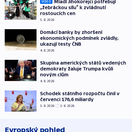
Mladí Jihokorejci potřebují
VIDEO
„žebráckou sílu“ k zvládnutí
rostoucích cen
5. 8. 2026
Domácí banky by zhoršení
ekonomických podmínek zvládly,
ukazují testy ČNB
4. 8. 2026
Skupina amerických států vedených
demokraty žaluje Trumpa kvůli
novým clům
4. 8. 2026
Schodek státního rozpočtu činil v
červenci 176,6 miliardy
3. 8. 2026
3. 8. 2026
Evropský pohled