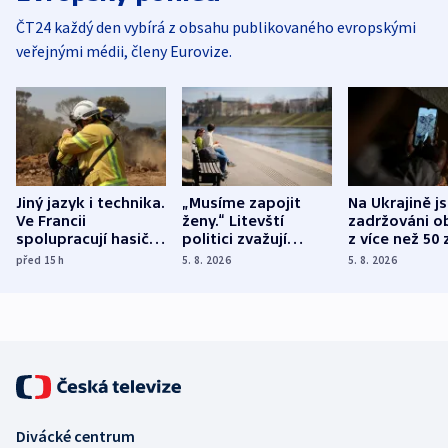
ČT24 každý den vybírá z obsahu publikovaného evropskými
veřejnými médii, členy Eurovize.
Jiný jazyk i technika.
„Musíme zapojit
Na Ukrajině j
Ve Francii
ženy.“ Litevští
zadržováni o
spolupracují hasiči z
politici zvažují
z více než 50 
různých zemí
dohodu o
Bojovali na s
před 15
h
5. 8. 2026
5. 8. 2026
demografii
Ruska
Divácké centrum