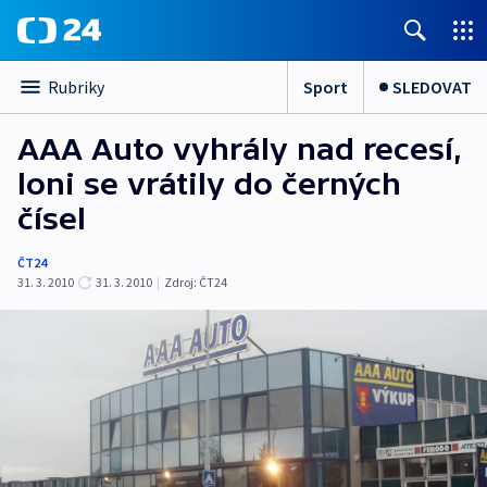
Sport
SLEDOVAT
Rubriky
AAA Auto vyhrály nad recesí,
loni se vrátily do černých
čísel
ČT24
31. 3. 2010
31. 3. 2010
|
Zdroj:
ČT24