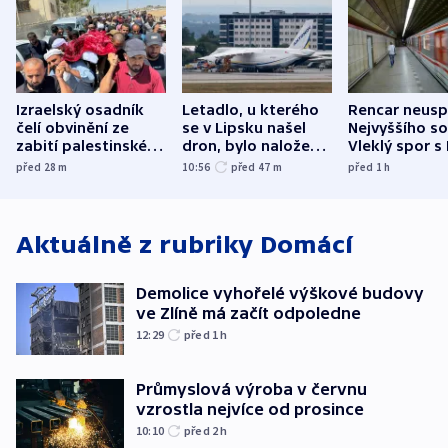
Izraelský osadník
Letadlo, u kterého
Rencar neusp
čelí obvinění ze
se v Lipsku našel
Nejvyššího s
zabití palestinského
dron, bylo naložené
Vleklý spor s
aktivisty
municí, píší média
reklamní plo
před 28
m
10:56
před 47
m
před 1
h
končí
Aktuálně z rubriky
Domácí
Demolice vyhořelé výškové budovy
ve Zlíně má začít odpoledne
12:29
před 1
h
Průmyslová výroba v červnu
vzrostla nejvíce od prosince
10:10
před 2
h