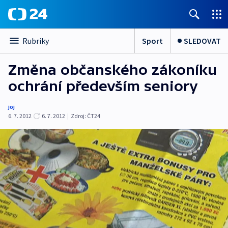
Sport
SLEDOVAT
Rubriky
Změna občanského zákoníku
ochrání především seniory
joj
6. 7. 2012
6. 7. 2012
|
Zdroj:
ČT24