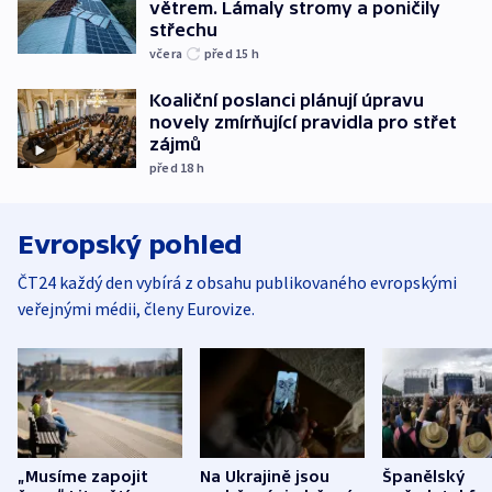
větrem. Lámaly stromy a poničily
střechu
včera
před 15
h
Koaliční poslanci plánují úpravu
novely zmírňující pravidla pro střet
zájmů
před 18
h
Evropský pohled
ČT24 každý den vybírá z obsahu publikovaného evropskými
veřejnými médii, členy Eurovize.
„Musíme zapojit
Na Ukrajině jsou
Španělský