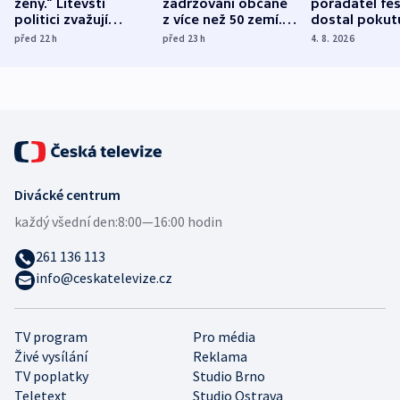
ženy.“ Litevští
zadržováni občané
pořadatel fes
politici zvažují
z více než 50 zemí.
dostal pokut
dohodu o
Bojovali na straně
nekalé prakti
před 22
h
před 23
h
4. 8. 2026
demografii
Ruska
Divácké centrum
každý všední den:
8:00—16:00 hodin
261 136 113
info@ceskatelevize.cz
TV program
Pro média
Živé vysílání
Reklama
TV poplatky
Studio Brno
Teletext
Studio Ostrava