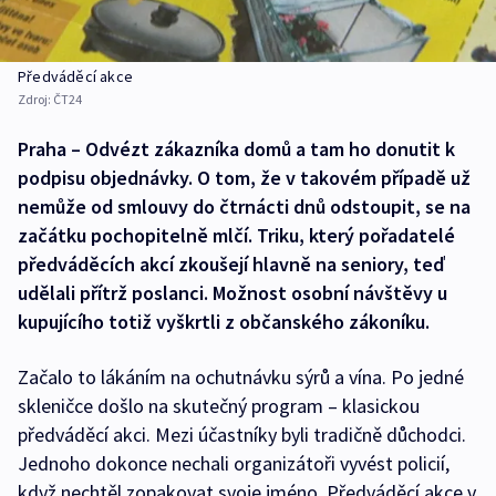
Předváděcí akce
Zdroj:
ČT24
Praha – Odvézt zákazníka domů a tam ho donutit k
podpisu objednávky. O tom, že v takovém případě už
nemůže od smlouvy do čtrnácti dnů odstoupit, se na
začátku pochopitelně mlčí. Triku, který pořadatelé
předváděcích akcí zkoušejí hlavně na seniory, teď
udělali přítrž poslanci. Možnost osobní návštěvy u
kupujícího totiž vyškrtli z občanského zákoníku.
Začalo to lákáním na ochutnávku sýrů a vína. Po jedné
skleničce došlo na skutečný program – klasickou
předváděcí akci. Mezi účastníky byli tradičně důchodci.
Jednoho dokonce nechali organizátoři vyvést policií,
když nechtěl zopakovat svoje jméno. Předváděcí akce v