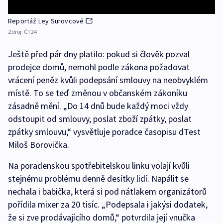
Reportáž Ley Surovcové
Zdroj:
ČT24
Ještě před pár dny platilo: pokud si člověk pozval
prodejce domů, nemohl podle zákona požadovat
vrácení peněz kvůli podepsání smlouvy na neobvyklém
místě. To se teď změnou v občanském zákoníku
zásadně mění. „Do 14 dnů bude každý moci vždy
odstoupit od smlouvy, poslat zboží zpátky, poslat
zpátky smlouvu,“ vysvětluje poradce časopisu dTest
Miloš Borovička.
Na poradenskou spotřebitelskou linku volají kvůli
stejnému problému denně desítky lidí. Napálit se
nechala i babička, která si pod nátlakem organizátorů
pořídila mixer za 20 tisíc. „Podepsala i jakýsi dodatek,
že si zve prodávajícího domů,“ potvrdila její vnučka