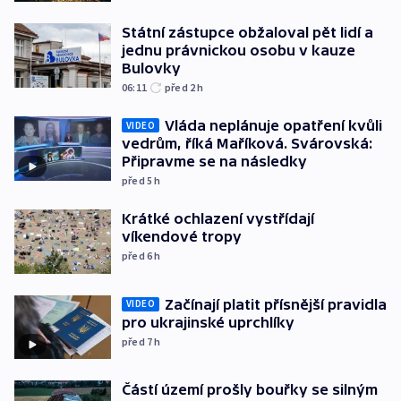
Státní zástupce obžaloval pět lidí a
jednu právnickou osobu v kauze
Bulovky
06:11
před 2
h
Vláda neplánuje opatření kvůli
VIDEO
vedrům, říká Maříková. Svárovská:
Připravme se na následky
před 5
h
Krátké ochlazení vystřídají
víkendové tropy
před 6
h
Začínají platit přísnější pravidla
VIDEO
pro ukrajinské uprchlíky
před 7
h
Částí území prošly bouřky se silným