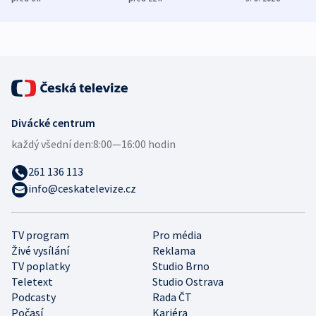
mezinárodní studie
demografii
Divácké centrum
každý všední den:
8:00—16:00 hodin
261 136 113
info@ceskatelevize.cz
TV program
Pro média
Živé vysílání
Reklama
TV poplatky
Studio Brno
Teletext
Studio Ostrava
Podcasty
Rada ČT
Počasí
Kariéra