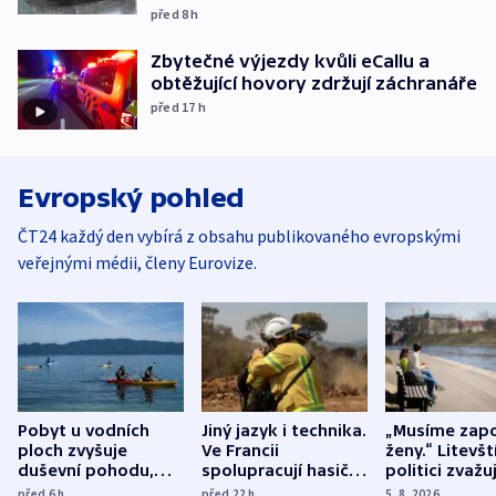
před 8
h
Zbytečné výjezdy kvůli eCallu a
obtěžující hovory zdržují záchranáře
před 17
h
Evropský pohled
ČT24 každý den vybírá z obsahu publikovaného evropskými
veřejnými médii, členy Eurovize.
Pobyt u vodních
Jiný jazyk i technika.
„Musíme zapo
ploch zvyšuje
Ve Francii
ženy.“ Litevšt
duševní pohodu,
spolupracují hasiči z
politici zvažuj
ukázala
různých zemí
dohodu o
před 6
h
před 22
h
5. 8. 2026