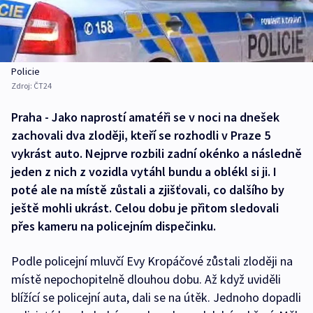
Policie
Zdroj:
ČT24
Praha - Jako naprostí amatéři se v noci na dnešek
zachovali dva zloději, kteří se rozhodli v Praze 5
vykrást auto. Nejprve rozbili zadní okénko a následně
jeden z nich z vozidla vytáhl bundu a oblékl si ji. I
poté ale na místě zůstali a zjišťovali, co dalšího by
ještě mohli ukrást. Celou dobu je přitom sledovali
přes kameru na policejním dispečinku.
Podle policejní mluvčí Evy Kropáčové zůstali zloději na
místě nepochopitelně dlouhou dobu. Až když uviděli
blížící se policejní auta, dali se na útěk. Jednoho dopadli