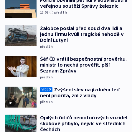
Policie obvinila pět lidí v souvislosti s
veřejnou soutěží Správy železnic
13:08
před 1
h
Žalobce poslal před soud dva lidi a
jednu firmu kvůli tragické nehodě v
Dolní Lutyni
před 1
h
Šéf ČD vrátil bezpečnostní prověrku,
ministr to nechá prověřit, píší
Seznam Zprávy
před 5
h
Zvýšení slev na jízdném teď
VIDEO
není priorita, zní z vlády
před 7
h
Opilých řidičů nemotorových vozidel
skokově přibylo, nejvíc ve středních
Čechách