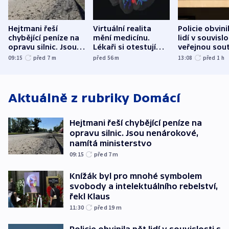
Hejtmani řeší
Virtuální realita
Policie obvini
chybějící peníze na
mění medicínu.
lidí v souvislo
opravu silnic. Jsou
Lékaři si otestují
veřejnou sout
nenárokové, namítá
každý řez, říká
Správy železn
09:15
před 7
m
před 56
m
13:08
před 1
h
ministerstvo
český expert
Aktuálně z rubriky
Domácí
Hejtmani řeší chybějící peníze na
opravu silnic. Jsou nenárokové,
namítá ministerstvo
09:15
před 7
m
Knížák byl pro mnohé symbolem
svobody a intelektuálního rebelství,
řekl Klaus
11:30
před 19
m