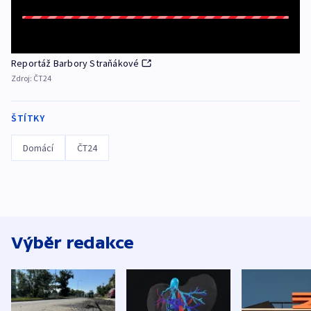
Reportáž Barbory Straňákové
Zdroj:
ČT24
ŠTÍTKY
Domácí
ČT24
Výběr redakce