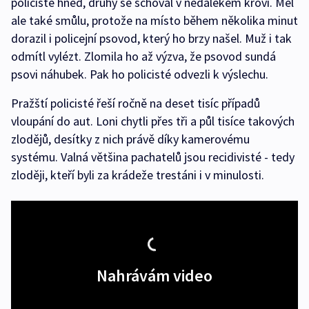
policisté hned, druhý se schoval v nedalekém křoví. Měl
ale také smůlu, protože na místo během několika minut
dorazil i policejní psovod, který ho brzy našel. Muž i tak
odmítl vylézt. Zlomila ho až výzva, že psovod sundá
psovi náhubek. Pak ho policisté odvezli k výslechu.
Pražští policisté řeší ročně na deset tisíc případů
vloupání do aut. Loni chytli přes tři a půl tisíce takových
zlodějů, desítky z nich právě díky kamerovému
systému. Valná většina pachatelů jsou recidivisté - tedy
zloději, kteří byli za krádeže trestáni i v minulosti.
Nahrávám video