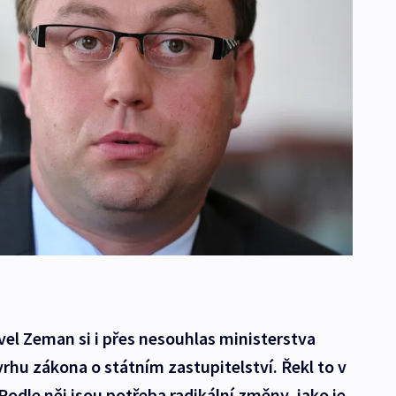
vel Zeman si i přes nesouhlas ministerstva
ávrhu zákona o státním zastupitelství. Řekl to v
odle něj jsou potřeba radikální změny, jako je