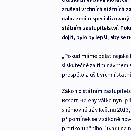
zrušení vrchních státních za
nahrazením specializovaný
státním zastupitelství. Po
dojít, bylo by lepší, aby se
„Pokud máme dělat nějaké k
si skutečně za tím návrhem s
prospělo zrušit vrchní státní
Zákon o státním zastupitels
Resort Heleny Válko nyní při
sněmovně už v květnu 2013, 
připomínek se v zákoně nov
protikorupčního útvaru na n