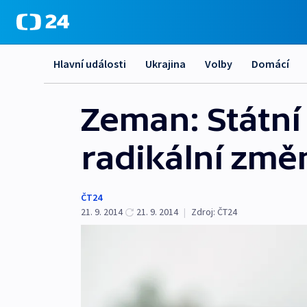
Hlavní události
Ukrajina
Volby
Domácí
Zeman: Státní 
radikální změ
ČT24
21. 9. 2014
21. 9. 2014
|
Zdroj:
ČT24