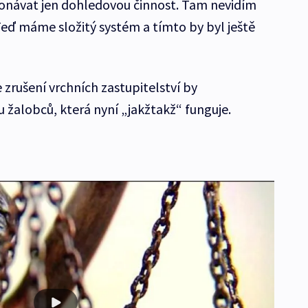
konávat jen dohledovou činnost. Tam nevidím
eď máme složitý systém a tímto by byl ještě
zrušení vrchních zastupitelství by
 žalobců, která nyní „jakžtakž“ funguje.