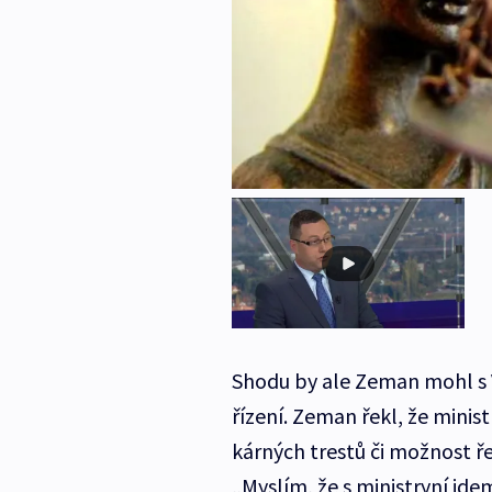
Shodu by ale Zeman mohl s 
řízení. Zeman řekl, že minist
kárných trestů či možnost ř
„Myslím, že s ministryní j