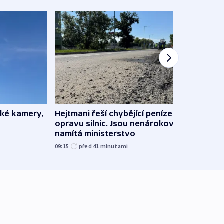
ské kamery,
Hejtmani řeší chybějící peníze na
Virtu
opravu silnic. Jsou nenárokové,
Lékař
namítá ministerstvo
česk
09:15
před 41
minutami
před 1