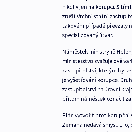
nikoliv jen na korupci. S tím
zrušit Vrchní státní zastupit
takovém případě převzaly nej
specializovaný útvar.
Náměstek ministryně Heleny 
ministerstvo zvažuje dvě var
zastupitelství, kterým by se
je vyšetřování korupce. Druh
zastupitelství na úrovni kraj
přitom náměstek označil za l
Plán vytvořit protikorupční 
Zemana nedává smysl. „To, c