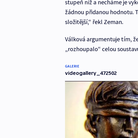
stupeň níž a necháme je vy
žádnou přidanou hodnotu. T
složitější,“ řekl Zeman.
Válková argumentuje tím, že 
„rozhoupalo“ celou soustavu
GALERIE
videogallery_472502