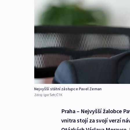
Nejvyšší státní zástupce Pavel Zeman
Zdroj:
Igor Šefr/ČTK
Praha – Nejvyšší žalobce Pa
vnitra stojí za svojí verzí n
Otázkách Václava Moravce. P