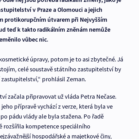
stupitelství v Praze a Olomouci a jejich
m protikorupčním útvarem při Nejvyšším
kud teď k takto radikálním zněnám nemůže
 neměnilo vůbec nic.
osmetické úpravy, potom je to asi zbytečné. Já
tojím, celé soustavě státního zastupitelství by
 zastupitelství,“ prohlásil Zeman.
tví začala připravovat už vláda Petra Nečase.
 jeho přípravě vychází z verze, která byla ve
po pádu vlády ale byla stažena. Po řadě
ě rozšířila kompetence speciálního
ejzávažnější hospodářské a majetkové činy,