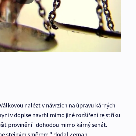
Válkovou nalézt v návrzích na úpravu kárných
ryni v dopise navrhl mimo jiné rozšíření rejstříku
ešit provinění i dohodou mimo kárný senát.
deme stejným směrem,“ dodal Zeman.