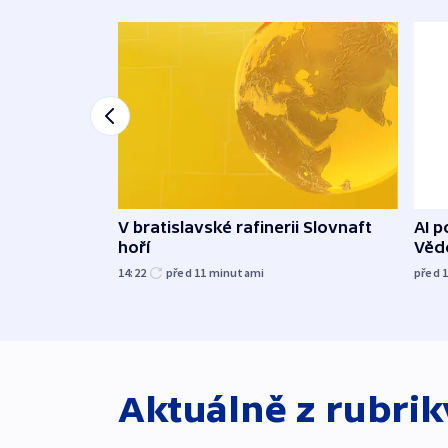
V bratislavské rafinerii Slovnaft
AI p
hoří
Vědc
14:22
před 11
minutami
před 
Aktuálně z rubri