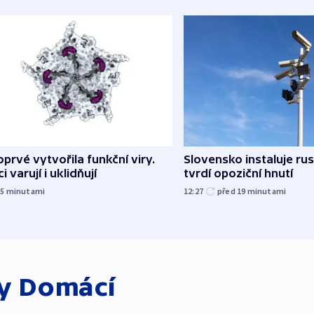
oprvé vytvořila funkční viry.
Slovensko instaluje ru
i varují i uklidňují
tvrdí opoziční hnutí
15
minutami
12:27
před 19
minutami
ky
Domácí