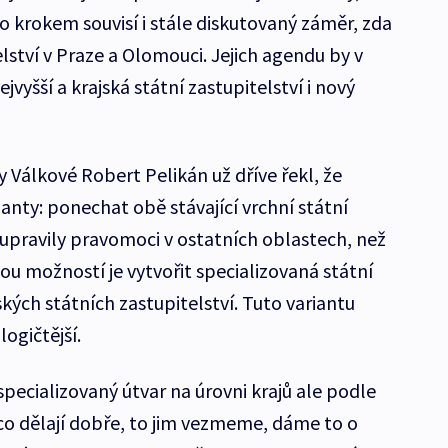
to krokem souvisí i stále diskutovaný záměr, zda
elství v Praze a Olomouci. Jejich agendu by v
vyšší a krajská státní zastupitelství i nový
Válkové Robert Pelikán už dříve řekl, že
ianty: ponechat obě stávající vrchní státní
 upravily pravomoci v ostatních oblastech, než
ou možností je vytvořit specializovaná státní
ských státních zastupitelství. Tuto variantu
ogičtější.
specializovaný útvar na úrovni krajů ale podle
o dělají dobře, to jim vezmeme, dáme to o