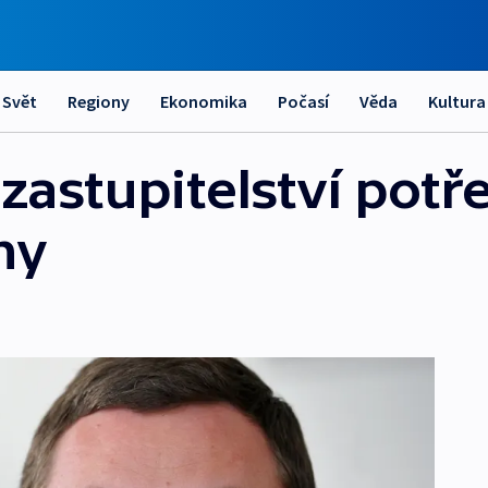
Svět
Regiony
Ekonomika
Počasí
Věda
Kultura
zastupitelství potř
ny