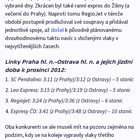
vybrané dny. Zkrácen byl také ranní expres do Žiliny (a
večerní do Prahy). Naproti tomu RegioJet v témže
období postupně prodlužoval své soupravy a přidával
jednotlivé spoje, až
došel
k původně plánovanému
dvouhodinovému taktu navíc s vloženými vlaky v
nejvytíženějších časech.
Linky Praha hl. n.–Ostrava hl. n. a jejich jízdní
doba k prosinci 2012:
SC Pendolino: 3:11 (z Prahy)/3:12 (z Ostravy) – 5 stanic
Leo Express: 3:15 (z Prahy)/3:19 (z Ostravy) – 5 stanic
Regiojet: 3:24 (z Prahy)/3:36 (z Ostravy) – 6 stanic
Expresy ČD: 3:41 (z Prahy)/3:48 (z Ostravy) – 10 stanic
Oba konkurenti se ale museli mít na pozoru zejména na
podzim, kdy se na koleje vypravily vlaky třetího