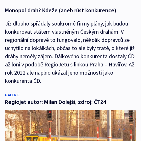
Monopol drah? Kdeže (aneb růst konkurence)
Již dlouho spřádaly soukromé firmy plány, jak budou
konkurovat státem vlastněným Českým drahám. V
regionální dopravě to fungovalo, několik dopravců se
uchytilo na lokálkách, občas to ale byly tratě, o které již
dráhy neměly zájem. Dálkového konkurenta dostaly ČD
až loni v podobě RegioJetu s linkou Praha – Havířov. Až
rok 2012 ale naplno ukázal jeho možnosti jako
konkurenta ČD.
GALERIE
Regiojet autor: Milan Dolejší, zdroj: ČT24