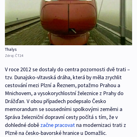
Thalys
Zdroj:
ČT24
V roce 2012 se dostaly do centra pozornosti dvě trati –
tzv. Dunajsko-vltavská dráha, která by měla zrychlit
cestování mezi Plzní a Řeznem, potažmo Prahou a
Mnichovem, a vysokorychlostní železnice z Prahy do
Drážďan. V obou případech podepsalo Česko
memorandum se sousedními spolkovými zeměmi a
Správa železniční dopravní cesty počítá s tím, že v
dohledné době
začne pracovat
na modernizaci trati z
Plzně na česko-bavorské hranice u Domažlic.