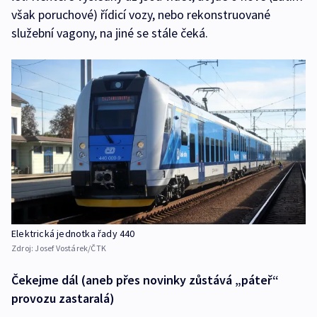
však poruchové) řídicí vozy, nebo rekonstruované
služební vagony, na jiné se stále čeká.
Elektrická jednotka řady 440
Zdroj:
Josef Vostárek/ČTK
Čekejme dál (aneb přes novinky zůstává „páteř“
provozu zastaralá)