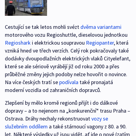
Cestující se tak letos mohli svézt
dvěma
variantami
motorového vozu Regioshuttle, dieselovou jednotkou
Regioshark
i elektrickou soupravou
Regiopanter
, která
vzniká hned ve třech verzích. Celý rok pokračovaly také
dodávky dvoupodlažních elektrických vlaků Cityelefant,
které se ale sériově vyrábějí již od roku 2000 a přes
průběžné změny jejich podoby nelze hovořit o novince.
Na více českých tratí se
podívala
také pronajatá
moderní vozidla od zahraničních dopravců.
Zlepšení by mělo kromě regionů přijít i do dálkové
dopravy – a to nejenom na „konkurenční“ trasu Praha –
Ostrava. Dráhy nechaly rekonstruovat
vozy se
služebním oddílem
a také stárnoucí vagony z 80. a 90.
let. Některé výsledky už jsou vidět, ať jde o nové (zatím