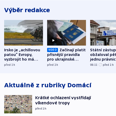
Výběr redakce
Irsko je „achillovou
Začínají platit
Státní zástu
VIDEO
patou“ Evropy,
přísnější pravidla
obžaloval pět 
vyzbrojit ho má
pro ukrajinské
jednu právni
Francie
uprchlíky
osobu v kauz
před 1
h
před 2
h
06:11
před 2
h
Bulovky
Aktuálně z rubriky
Domácí
Krátké ochlazení vystřídají
víkendové tropy
před 1
h