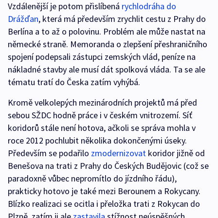
Vzdálenější je potom přislíbená
rychlodráha do
Drážďan
, která má především zrychlit cestu z Prahy do
Berlína a to až o polovinu. Problém ale může nastat na
německé straně. Memoranda o zlepšení přeshraničního
spojení podepsali zástupci zemských vlád, peníze na
nákladné stavby ale musí dát spolková vláda. Ta se ale
tématu tratí do Česka zatím vyhýbá.
Kromě velkolepých mezinárodních projektů má před
sebou SŽDC hodně práce i v českém vnitrozemí. Síť
koridorů stále není hotova, ačkoli se správa mohla v
roce 2012 pochlubit několika dokončenými úseky.
Především se podařilo
zmodernizovat
koridor jižně od
Benešova na trati z Prahy do Českých Budějovic (což se
paradoxně vůbec nepromítlo do jízdního řádu),
prakticky hotovo je také mezi Berounem a Rokycany.
Blízko realizaci se ocitla i přeložka trati z Rokycan do
Plzně, zatím ji ale
zastavila
stížnost neúspěšných