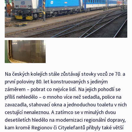
Na českých kolejích stále zůstávají stovky vozů ze 70. a
první poloviny 80. let konstruovaných s jediným
záměrem – pobrat co nejvíce lidí. Na jejich pohodlí se
příliš nehledělo – o mnoho více než sedadla, police na
zavazadla, stahovací okna a jednoduchou toaletu v nich
cestující nenaleznou. A zatímco se v minulých dvou
desetiletích hledělo na modernizaci regionální dopravy,
kam kromě Regionov či Cityelefantů přibyly také větší