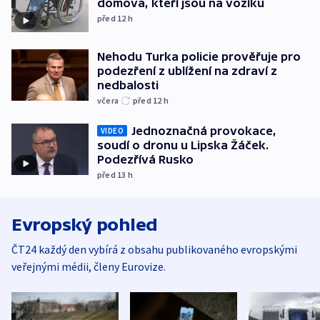
domova, kteří jsou na vozíku
před 12
h
Nehodu Turka policie prověřuje pro
podezření z ublížení na zdraví z
nedbalosti
včera
před 12
h
Jednoznačná provokace,
VIDEO
soudí o dronu u Lipska Žáček.
Podezřívá Rusko
před 13
h
Evropský pohled
ČT24 každý den vybírá z obsahu publikovaného evropskými
veřejnými médii, členy Eurovize.