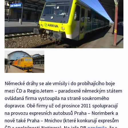
Německé dráhy se ale vmísily i do probíhajícího boje
mezi ČD a RegioJetem – paradoxně německým státem
ovládaná firma vystoupila na straně soukromého
dopravce. Obě firmy už od prosince 2011 spolupracují
na provozu expresních autobusů Praha – Norimberk a
nově také Praha – Mnichov (které konkurují expresům
ČD a společnosti Netinera). Na jaře DB
oznámila
, že s