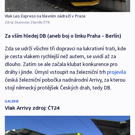
Vlak Leo Express na hlavním nádraží v Praze
Zdroj:
Stanislav Zbyněk/ČTK
Za vším hledej DB (aneb boj o linku Praha – Berlín)
Zda se udrží všichni tři dopravci na lukrativní trati, kde
je cesta vlakem rychlejší než autem, se uvidí až za
dlouho. Zatím se ale začala klubat konkurence pro
dráhy i jinde. Úmysl vstoupit na železniční trh
projevila
česká železniční pobočka nadnárodní Arrivy, za kterou
stojí německý protějšek Českých drah, tedy DB.
GALERIE
Vlak Arrivy zdroj: ČT24