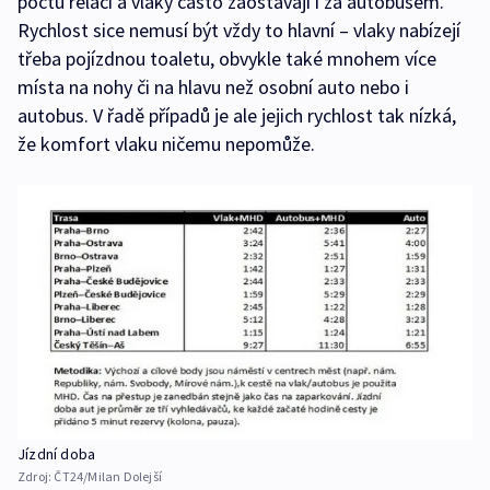
počtu relací a vlaky často zaostávají i za autobusem.
Rychlost sice nemusí být vždy to hlavní – vlaky nabízejí
třeba pojízdnou toaletu, obvykle také mnohem více
místa na nohy či na hlavu než osobní auto nebo i
autobus. V řadě případů je ale jejich rychlost tak nízká,
že komfort vlaku ničemu nepomůže.
Jízdní doba
Zdroj:
ČT24/Milan Dolejší