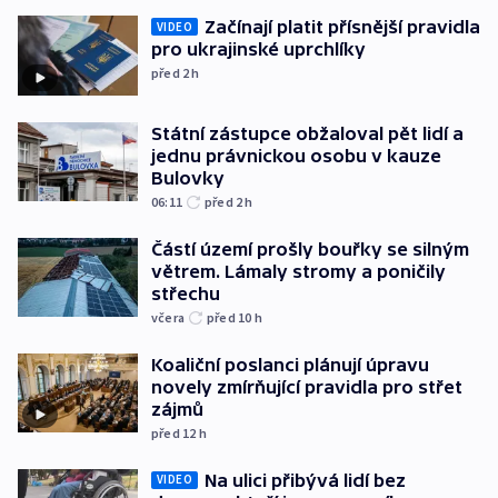
Začínají platit přísnější pravidla
VIDEO
pro ukrajinské uprchlíky
před 2
h
Státní zástupce obžaloval pět lidí a
jednu právnickou osobu v kauze
Bulovky
06:11
před 2
h
Částí území prošly bouřky se silným
větrem. Lámaly stromy a poničily
střechu
včera
před 10
h
Koaliční poslanci plánují úpravu
novely zmírňující pravidla pro střet
zájmů
před 12
h
Na ulici přibývá lidí bez
VIDEO