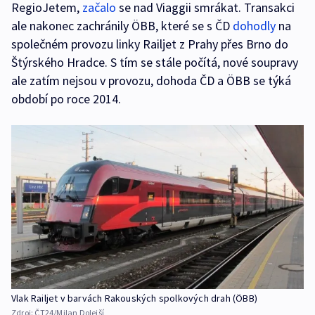
RegioJetem,
začalo
se nad Viaggii smrákat. Transakci
ale nakonec zachránily ÖBB, které se s ČD
dohodly
na
společném provozu linky Railjet z Prahy přes Brno do
Štýrského Hradce. S tím se stále počítá, nové soupravy
ale zatím nejsou v provozu, dohoda ČD a ÖBB se týká
období po roce 2014.
Vlak Railjet v barvách Rakouských spolkových drah (ÖBB)
Zdroj:
ČT24/Milan Dolejší