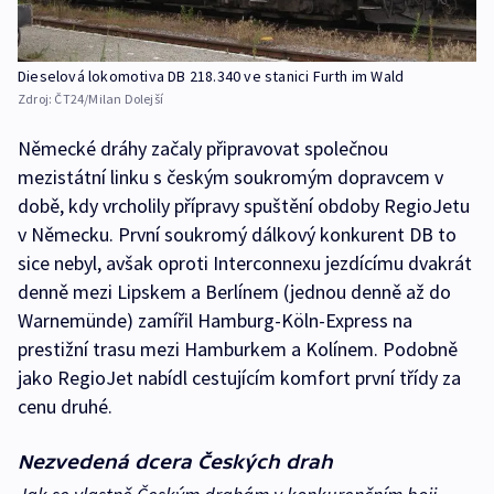
Dieselová lokomotiva DB 218.340 ve stanici Furth im Wald
Zdroj:
ČT24/Milan Dolejší
Německé dráhy začaly připravovat společnou
mezistátní linku s českým soukromým dopravcem v
době, kdy vrcholily přípravy spuštění obdoby RegioJetu
v Německu. První soukromý dálkový konkurent DB to
sice nebyl, avšak oproti Interconnexu jezdícímu dvakrát
denně mezi Lipskem a Berlínem (jednou denně až do
Warnemünde) zamířil Hamburg-Köln-Express na
prestižní trasu mezi Hamburkem a Kolínem. Podobně
jako RegioJet nabídl cestujícím komfort první třídy za
cenu druhé.
Nezvedená dcera Českých drah