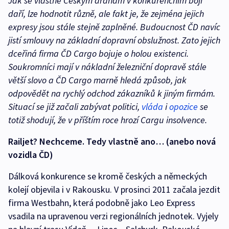
Jak se vlastně Českým drahám v konkurenčním boji
daří, lze hodnotit různě, ale fakt je, že zejména jejich
expresy jsou stále stejně zaplněné. Budoucnost ČD navíc
jistí smlouvy na základní dopravní obslužnost. Zato jejich
dceřiná firma ČD Cargo bojuje o holou existenci.
Soukromníci mají v nákladní železniční dopravě stále
větší slovo a ČD Cargo marně hledá způsob, jak
odpovědět na rychlý odchod zákazníků k jiným firmám.
Situací se již začali zabývat politici,
vláda
i
opozice
se
totiž shodují, že v příštím roce hrozí Cargu insolvence.
Railjet? Nechceme. Tedy vlastně ano… (anebo nová
vozidla ČD)
Dálková konkurence se kromě českých a německých
kolejí objevila i v Rakousku. V prosinci 2011 začala jezdit
firma Westbahn, která podobně jako Leo Express
vsadila na upravenou verzi regionálních jednotek. Vyjely