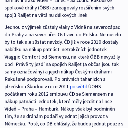
na hlavní trasu Vídeň – Linec – Salcburk. Rakouské
spolkové dráhy (ÖBB) zareagovaly rozšířením svých
spojů Railjet na většinu dálkových linek.
Jednou z výjimek zůstaly vlaky z Vídně na severozápad
do Prahy a na sever přes Ostravu do Polska. Nemuselo
by to tak ale zůstat navždy. ČD již v roce 2010 dostaly
nabídku na nákup patnácti netrakčních jednotek
Viaggio Comfort od Siemensu, na které ÖBB nevyužily
opci. Právě ty jezdí na spojích Railjet (a občas jsou tak
samy označovány) a jejich nákup Českými dráhami
Rakušané podporovali. Po právních tahanicích s
plzeňskou Škodou v roce 2011
posvětil
ÚOHS
počátkem roku 2012 smlouvu ČD se Siemensem na
nákup patnácti jednotek, které měly jezdit na lince
Vídeň – Praha – Hamburk. Nákup však byl podmíněn
tím, že se dráhám podaří vyjednat jejich provoz v
Německu. Poté, co DB ohlásily, že budou jednat pouze s