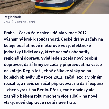
Regioshark
Zdroj:
ČT24/Milan Dolejší
Praha – Česká železnice udělala v roce 2012
významný krok k současnosti. České dráhy začaly na
koleje posílat nové motorové vozy, elektrické
jednotky i řídicí vozy, které vesměs obohatily
regionální dopravu. Vyjel jeden zcela nový osobní
dopravce, další firmy se začaly připravovat na vstup
na koleje. RegioJet, jehož dálkové vlaky se na
kolejích objevily už v roce 2011, začal jezdit v plném
rozsahu, a navíc se začal připravovat na další expanzi
– chce vyrazit na Berlín. Přes zjevné novinky ale
zaznělo během roku mnohem více slibů – na nové
vlaky, nové dopravce i celé nové trati.