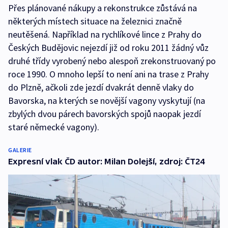
Přes plánované nákupy a rekonstrukce zůstává na
některých místech situace na železnici značně
neutěšená. Například na rychlíkové lince z Prahy do
Českých Budějovic nejezdí již od roku 2011 žádný vůz
druhé třídy vyrobený nebo alespoň zrekonstruovaný po
roce 1990. O mnoho lepší to není ani na trase z Prahy
do Plzně, ačkoli zde jezdí dvakrát denně vlaky do
Bavorska, na kterých se novější vagony vyskytují (na
zbylých dvou párech bavorských spojů naopak jezdí
staré německé vagony).
GALERIE
Expresní vlak ČD autor: Milan Dolejší, zdroj: ČT24