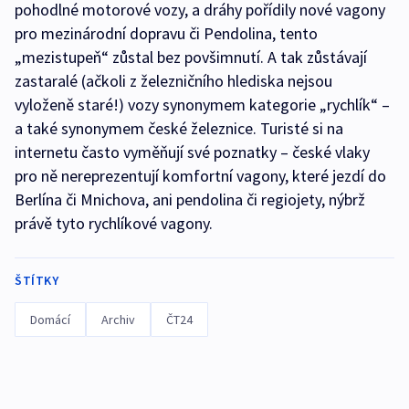
pohodlné motorové vozy, a dráhy pořídily nové vagony
pro mezinárodní dopravu či Pendolina, tento
„mezistupeň“ zůstal bez povšimnutí. A tak zůstávají
zastaralé (ačkoli z železničního hlediska nejsou
vyloženě staré!) vozy synonymem kategorie „rychlík“ –
a také synonymem české železnice. Turisté si na
internetu často vyměňují své poznatky – české vlaky
pro ně nereprezentují komfortní vagony, které jezdí do
Berlína či Mnichova, ani pendolina či regiojety, nýbrž
právě tyto rychlíkové vagony.
ŠTÍTKY
Domácí
Archiv
ČT24