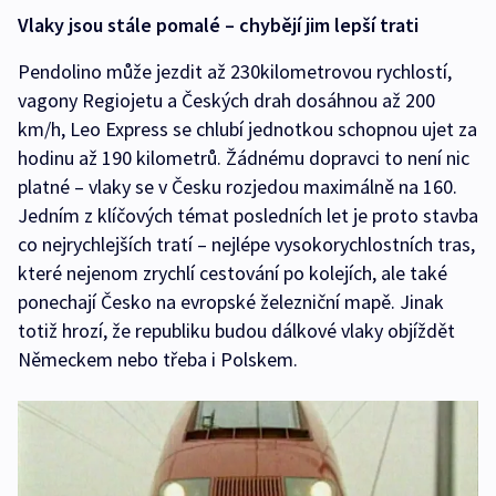
Vlaky jsou stále pomalé – chybějí jim lepší trati
Pendolino může jezdit až 230kilometrovou rychlostí,
vagony Regiojetu a Českých drah dosáhnou až 200
km/h, Leo Express se chlubí jednotkou schopnou ujet za
hodinu až 190 kilometrů. Žádnému dopravci to není nic
platné – vlaky se v Česku rozjedou maximálně na 160.
Jedním z klíčových témat posledních let je proto stavba
co nejrychlejších tratí – nejlépe vysokorychlostních tras,
které nejenom zrychlí cestování po kolejích, ale také
ponechají Česko na evropské železniční mapě. Jinak
totiž hrozí, že republiku budou dálkové vlaky objíždět
Německem nebo třeba i Polskem.