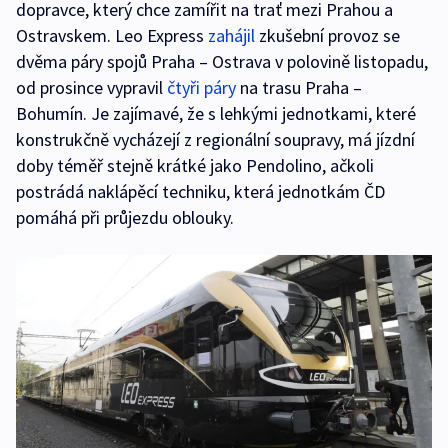
dopravce, který chce zamířit na trať mezi Prahou a
Ostravskem. Leo Express
zahájil
zkušební provoz se
dvěma páry spojů Praha – Ostrava v polovině listopadu,
od prosince vypravil
čtyři páry
na trasu Praha –
Bohumín. Je zajímavé, že s lehkými jednotkami, které
konstrukčně vycházejí z regionální soupravy, má jízdní
doby téměř stejně krátké jako Pendolino, ačkoli
postrádá naklápěcí techniku, která jednotkám ČD
pomáhá při průjezdu oblouky.