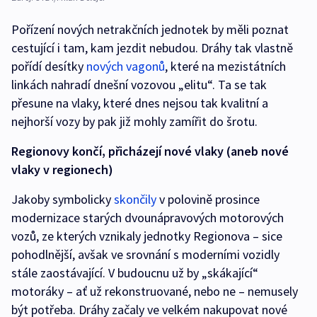
Pořízení nových netrakčních jednotek by měli poznat
cestující i tam, kam jezdit nebudou. Dráhy tak vlastně
pořídí desítky
nových vagonů
, které na mezistátních
linkách nahradí dnešní vozovou „elitu“. Ta se tak
přesune na vlaky, které dnes nejsou tak kvalitní a
nejhorší vozy by pak již mohly zamířit do šrotu.
Regionovy končí, přicházejí nové vlaky (aneb nové
vlaky v regionech)
Jakoby symbolicky
skončily
v polovině prosince
modernizace starých dvounápravových motorových
vozů, ze kterých vznikaly jednotky Regionova – sice
pohodlnější, avšak ve srovnání s moderními vozidly
stále zaostávající. V budoucnu už by „skákající“
motoráky – ať už rekonstruované, nebo ne – nemusely
být potřeba. Dráhy začaly ve velkém nakupovat nové