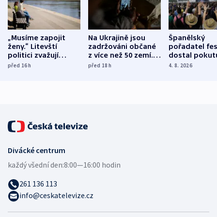
„Musíme zapojit
Na Ukrajině jsou
Španělský
ženy.“ Litevští
zadržováni občané
pořadatel fes
politici zvažují
z více než 50 zemí.
dostal pokut
dohodu o
Bojovali na straně
nekalé prakti
před 16
h
před 18
h
4. 8. 2026
demografii
Ruska
Divácké centrum
každý všední den:
8:00—16:00 hodin
261 136 113
info@ceskatelevize.cz