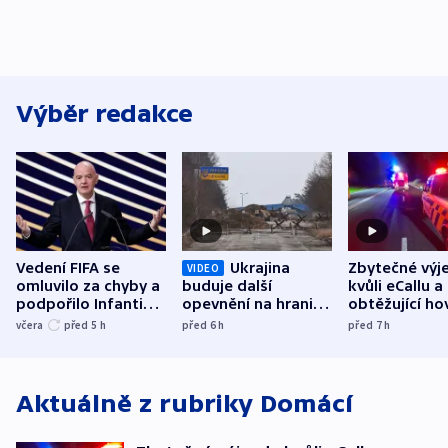
Výběr redakce
Vedení FIFA se
Ukrajina
Zbytečné výj
VIDEO
omluvilo za chyby a
buduje další
kvůli eCallu a
podpořilo Infantina.
opevnění na hranici
obtěžující ho
UEFA trvá na
s Běloruskem
zdržují záchr
včera
před 5
h
před 6
h
před 7
h
bojkotu
Aktuálně z rubriky
Domácí