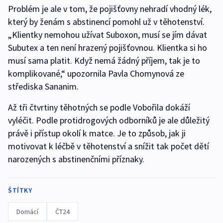
Problém je ale v tom, že pojišťovny nehradí vhodný lék,
který by ženám s abstinencí pomohl už v těhotenství.
„Klientky nemohou užívat Suboxon, musí se jím dávat
Subutex a ten není hrazený pojišťovnou. Klientka si ho
musí sama platit. Když nemá žádný příjem, tak je to
komplikované,“ upozornila Pavla Chomynová ze
střediska Sananim.
Až tři čtvrtiny těhotných se podle Vobořila dokáží
vyléčit. Podle protidrogových odborníků je ale důležitý
právě i přístup okolí k matce. Je to způsob, jak ji
motivovat k léčbě v těhotenství a snížit tak počet dětí
narozených s abstinenčními příznaky.
ŠTÍTKY
Domácí
ČT24