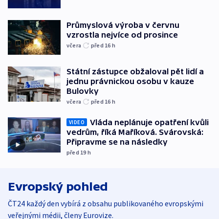
Průmyslová výroba v červnu
vzrostla nejvíce od prosince
včera
před 16
h
Státní zástupce obžaloval pět lidí a
jednu právnickou osobu v kauze
Bulovky
včera
před 16
h
Vláda neplánuje opatření kvůli
VIDEO
vedrům, říká Maříková. Svárovská:
Připravme se na následky
před 19
h
Evropský pohled
ČT24 každý den vybírá z obsahu publikovaného evropskými
veřejnými médii, členy Eurovize.