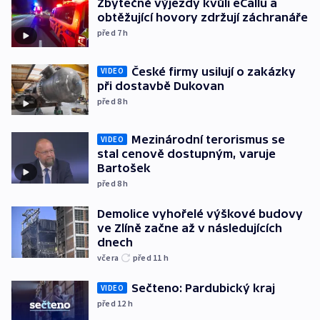
Zbytečné výjezdy kvůli eCallu a
obtěžující hovory zdržují záchranáře
před 7
h
České firmy usilují o zakázky
VIDEO
při dostavbě Dukovan
před 8
h
Mezinárodní terorismus se
VIDEO
stal cenově dostupným, varuje
Bartošek
před 8
h
Demolice vyhořelé výškové budovy
ve Zlíně začne až v následujících
dnech
včera
před 11
h
Sečteno: Pardubický kraj
VIDEO
před 12
h