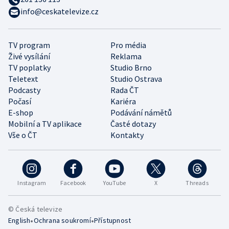
info@ceskatelevize.cz
TV program
Pro média
Živé vysílání
Reklama
TV poplatky
Studio Brno
Teletext
Studio Ostrava
Podcasty
Rada ČT
Počasí
Kariéra
E-shop
Podávání námětů
Mobilní a TV aplikace
Časté dotazy
Vše o ČT
Kontakty
Instagram
Facebook
YouTube
X
Threads
© Česká televize
•
•
English
Ochrana soukromí
Přístupnost