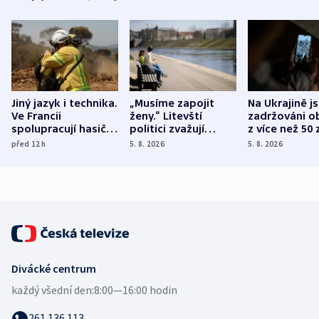
Jiný jazyk i technika.
„Musíme zapojit
Na Ukrajině j
Ve Francii
ženy.“ Litevští
zadržováni o
spolupracují hasiči z
politici zvažují
z více než 50 
různých zemí
dohodu o
Bojovali na s
před 12
h
5. 8. 2026
5. 8. 2026
demografii
Ruska
Divácké centrum
každý všední den:
8:00—16:00 hodin
261 136 113