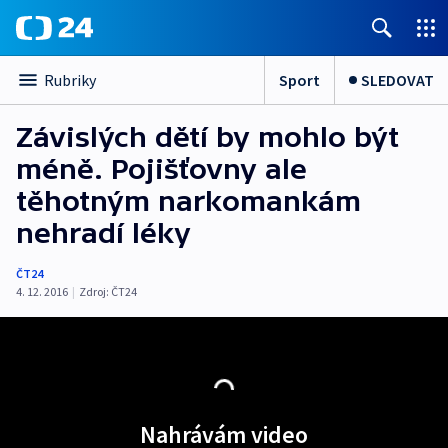
Sport
SLEDOVAT
Rubriky
Závislých dětí by mohlo být
méně. Pojišťovny ale
těhotným narkomankám
nehradí léky
ČT24
4. 12. 2016
|
Zdroj:
ČT24
Nahrávám video