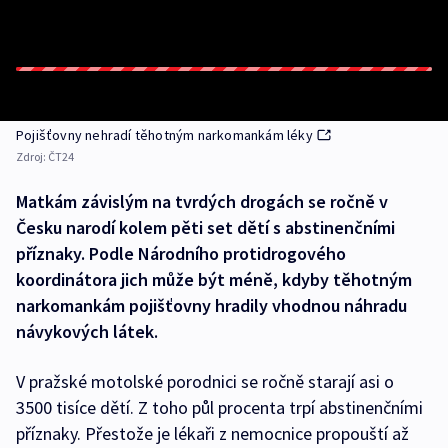
Pojišťovny nehradí těhotným narkomankám léky
Zdroj:
ČT24
Matkám závislým na tvrdých drogách se ročně v
Česku narodí kolem pěti set dětí s abstinenčními
příznaky. Podle Národního protidrogového
koordinátora jich může být méně, kdyby těhotným
narkomankám pojišťovny hradily vhodnou náhradu
návykových látek.
V pražské motolské porodnici se ročně starají asi o
3500 tisíce dětí. Z toho půl procenta trpí abstinenčními
příznaky. Přestože je lékaři z nemocnice propouští až