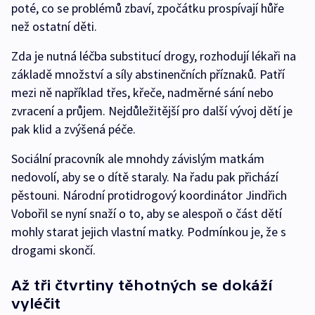
poté, co se problémů zbaví, zpočátku prospívají hůře
než ostatní děti.
Zda je nutná léčba substitucí drogy, rozhodují lékaři na
základě množství a síly abstinenčních příznaků. Patří
mezi ně například třes, křeče, nadměrné sání nebo
zvracení a průjem. Nejdůležitější pro další vývoj dětí je
pak klid a zvýšená péče.
Sociální pracovník ale mnohdy závislým matkám
nedovolí, aby se o dítě staraly. Na řadu pak přichází
pěstouni. Národní protidrogový koordinátor Jindřich
Vobořil se nyní snaží o to, aby se alespoň o část dětí
mohly starat jejich vlastní matky. Podmínkou je, že s
drogami skončí.
Až tři čtvrtiny těhotných se dokáží
vyléčit