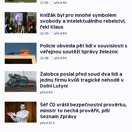
17:03
před 4
h
Knížák byl pro mnohé symbolem
svobody a intelektuálního rebelství,
řekl Klaus
11:30
před 8
h
Policie obvinila pět lidí v souvislosti s
veřejnou soutěží Správy železnic
13:08
před 9
h
Žalobce poslal před soud dva lidi a
jednu firmu kvůli tragické nehodě v
Dolní Lutyni
před 9
h
Šéf ČD vrátil bezpečnostní prověrku,
ministr to nechá prověřit, píší
Seznam Zprávy
před 13
h