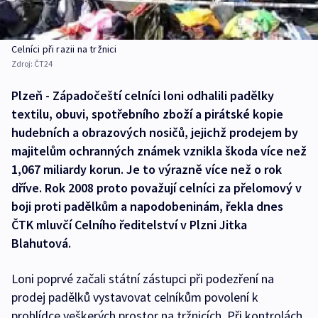
Celníci při razii na tržnici
Zdroj:
ČT24
Plzeň - Západočeští celníci loni odhalili padělky
textilu, obuvi, spotřebního zboží a pirátské kopie
hudebních a obrazových nosičů, jejichž prodejem by
majitelům ochranných známek vznikla škoda více než
1,067 miliardy korun. Je to výrazně více než o rok
dříve. Rok 2008 proto považují celníci za přelomový v
boji proti padělkům a napodobeninám, řekla dnes
ČTK mluvčí Celního ředitelství v Plzni Jitka
Blahutová.
Loni poprvé začali státní zástupci při podezření na
prodej padělků vystavovat celníkům povolení k
prohlídce veškerých prostor na tržnicích. Při kontrolách