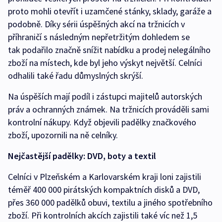
proto mohli otevřít i uzamčené stánky, sklady, garáže a
podobně. Díky sérii úspěšných akcí na tržnicích v
příhraničí s následným nepřetržitým dohledem se
tak podařilo značně snížit nabídku a prodej nelegálního
zboží na místech, kde byl jeho výskyt největší. Celníci
odhalili také řadu důmyslných skrýší.
Na úspěších mají podíl i zástupci majitelů autorských
práv a ochranných známek. Na tržnicích prováděli sami
kontrolní nákupy. Když objevili padělky značkového
zboží, upozornili na ně celníky.
Nejčastější padělky: DVD, boty a textil
Celníci v Plzeňském a Karlovarském kraji loni zajistili
téměř 400 000 pirátských kompaktních disků a DVD,
přes 360 000 padělků obuvi, textilu a jiného spotřebního
zboží. Při kontrolních akcích zajistili také víc než 1,5