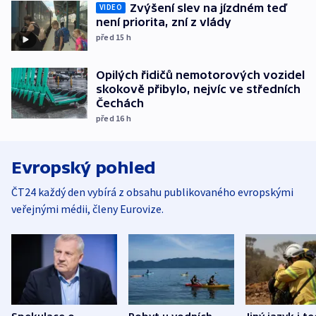
Zvýšení slev na jízdném teď
VIDEO
není priorita, zní z vlády
před 15
h
Opilých řidičů nemotorových vozidel
skokově přibylo, nejvíc ve středních
Čechách
před 16
h
Evropský pohled
ČT24 každý den vybírá z obsahu publikovaného evropskými
veřejnými médii, členy Eurovize.