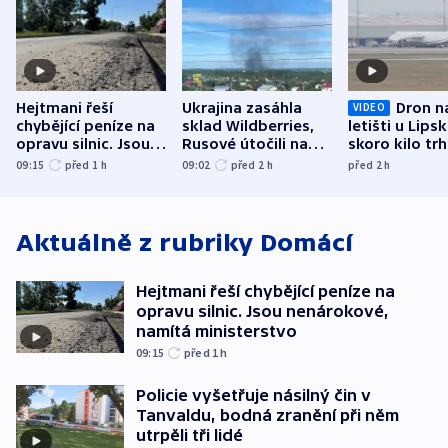
Hejtmani řeší
Ukrajina zasáhla
Dron n
VIDEO
chybějící peníze na
sklad Wildberries,
letišti u Lips
opravu silnic. Jsou
Rusové útočili na
skoro kilo trh
nenárokové, namítá
trh, hasiče či
indicie ukazuj
09:15
před 1
h
09:02
před 2
h
před 2
h
ministerstvo
stadion
Rusko
Aktuálně z rubriky
Domácí
Hejtmani řeší chybějící peníze na
opravu silnic. Jsou nenárokové,
namítá ministerstvo
09:15
před 1
h
Policie vyšetřuje násilný čin v
Tanvaldu, bodná zranění při něm
utrpěli tři lidé