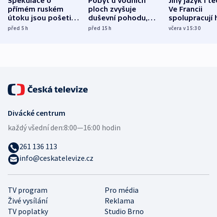
Spekulace o
Pobyt u vodních
Jiný jazyk i t
přímém ruském
ploch zvyšuje
Ve Francii
útoku jsou pošetilé,
duševní pohodu,
spolupracují h
míní estonský
ukázala
různých zemí
před 5
h
před 15
h
včera v 15:30
bezpečnostní
mezinárodní studie
expert
Divácké centrum
každý všední den:
8:00—16:00 hodin
261 136 113
info@ceskatelevize.cz
TV program
Pro média
Živé vysílání
Reklama
TV poplatky
Studio Brno