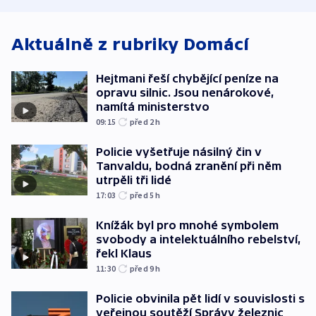
Aktuálně z rubriky
Domácí
Hejtmani řeší chybějící peníze na
opravu silnic. Jsou nenárokové,
namítá ministerstvo
09:15
před 2
h
Policie vyšetřuje násilný čin v
Tanvaldu, bodná zranění při něm
utrpěli tři lidé
17:03
před 5
h
Knížák byl pro mnohé symbolem
svobody a intelektuálního rebelství,
řekl Klaus
11:30
před 9
h
Policie obvinila pět lidí v souvislosti s
veřejnou soutěží Správy železnic