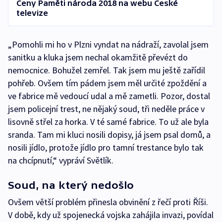
Ceny Paměti národa 2018 na webu České
televize
„Pomohli mi ho v Plzni vyndat na nádraží, zavolal jsem
sanitku a kluka jsem nechal okamžitě převézt do
nemocnice. Bohužel zemřel. Tak jsem mu ještě zařídil
pohřeb. Ovšem tím pádem jsem měl určité zpoždění a
ve fabrice mě vedoucí udal a mě zametli. Pozor, dostal
jsem policejní trest, ne nějaký soud, tři neděle práce v
lisovně střel za horka. V té samé fabrice. To už ale byla
sranda. Tam mi kluci nosili dopisy, já jsem psal domů, a
nosili jídlo, protože jídlo pro tamní trestance bylo tak
na chcípnutí,“ vypráví Světlík.
Soud, na který nedošlo
Ovšem větší problém přinesla obvinění z řečí proti Říši.
V době, kdy už spojenecká vojska zahájila invazi, povídal