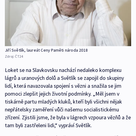
Jiří Světlík, laureát Ceny Paměti národa 2018
Zdroj:
ČT24
Loket se na Slavkovsku nachází nedaleko komplexu
lágrů a uranových dolů a Světlík se zapojil do skupiny
lidí, která navazovala spojení s vězni a snažila se jim
pomoci zlepšit jejich životní podmínky. „Měl jsem v
tiskárně partu mladých kluků, kteří byli všichni nějak
nepřátelsky zaměření vůči našemu socialistickému
zřízení. Zjistili jsme, že byla v lágrech vzpoura vězňů a že
tam byli zastřeleni lidi,“ vypráví Světlík.