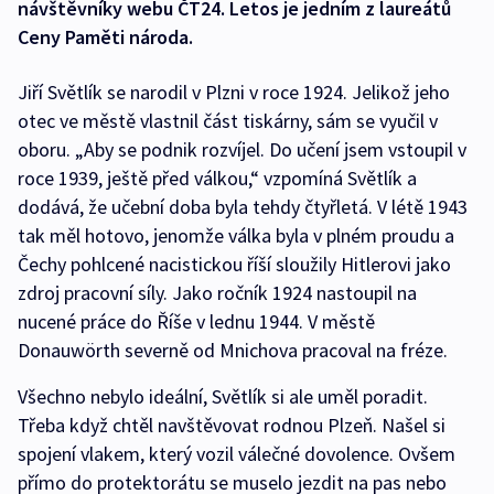
návštěvníky webu ČT24. Letos je jedním z laureátů
Ceny Paměti národa.
Jiří Světlík se narodil v Plzni v roce 1924. Jelikož jeho
otec ve městě vlastnil část tiskárny, sám se vyučil v
oboru. „Aby se podnik rozvíjel. Do učení jsem vstoupil v
roce 1939, ještě před válkou,“ vzpomíná Světlík a
dodává, že učební doba byla tehdy čtyřletá. V létě 1943
tak měl hotovo, jenomže válka byla v plném proudu a
Čechy pohlcené nacistickou říší sloužily Hitlerovi jako
zdroj pracovní síly. Jako ročník 1924 nastoupil na
nucené práce do Říše v lednu 1944. V městě
Donauwörth severně od Mnichova pracoval na fréze.
Všechno nebylo ideální, Světlík si ale uměl poradit.
Třeba když chtěl navštěvovat rodnou Plzeň. Našel si
spojení vlakem, který vozil válečné dovolence. Ovšem
přímo do protektorátu se muselo jezdit na pas nebo