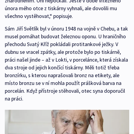
znárodněním. Oni nepočkali. Ještě v době Vítězného
února mého otce z tiskárny vyhnali, ale dovolili mu
všechno vystěhovat,“ popisuje.
Sám Jiří Světlík byl v únoru 1948 na vojně v Chebu, a tak
musel pomáhat budovat železnou oponu. U hraničního
přechodu Svatý Kříž pokládali protitankové ježky. V
dubnu se vracel zpátky, ale protože bylo po tiskárně,
práci našel jinde – až v Lokti, v porcelánce, která získala
dva stroje od jejich končící tiskárny. Měli totiž třeba
bronzírku, s kterou naprašovali bronz na etikety, ale
místo bronzu se v ní mohla použít prášková barva na
porcelán. Když přístroje stěhovali, otec syna doporučil
na práci.