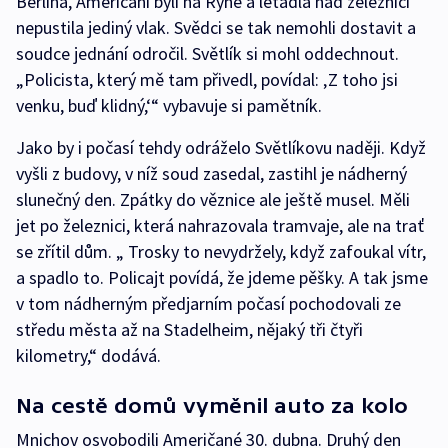
Berlína, Američani byli na Rýně a letadla nad železnicí
nepustila jediný vlak. Svědci se tak nemohli dostavit a
soudce jednání odročil. Světlík si mohl oddechnout.
„Policista, který mě tam přivedl, povídal: ‚Z toho jsi
venku, buď klidný,‘“ vybavuje si pamětník.
Jako by i počasí tehdy odráželo Světlíkovu naději. Když
vyšli z budovy, v níž soud zasedal, zastihl je nádherný
slunečný den. Zpátky do věznice ale ještě musel. Měli
jet po železnici, která nahrazovala tramvaje, ale na trať
se zřítil dům. „ Trosky to nevydržely, když zafoukal vítr,
a spadlo to. Policajt povídá, že jdeme pěšky. A tak jsme
v tom nádherným předjarním počasí pochodovali ze
středu města až na Stadelheim, nějaký tři čtyři
kilometry,“ dodává.
Na cestě domů vyměnil auto za kolo
Mnichov osvobodili Američané 30. dubna. Druhý den