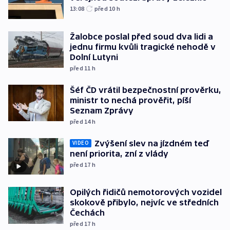
13:08
před 10
h
Žalobce poslal před soud dva lidi a
jednu firmu kvůli tragické nehodě v
Dolní Lutyni
před 11
h
Šéf ČD vrátil bezpečnostní prověrku,
ministr to nechá prověřit, píší
Seznam Zprávy
před 14
h
Zvýšení slev na jízdném teď
VIDEO
není priorita, zní z vlády
před 17
h
Opilých řidičů nemotorových vozidel
skokově přibylo, nejvíc ve středních
Čechách
před 17
h