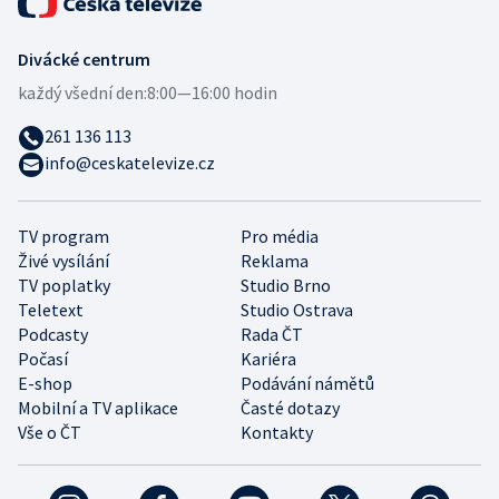
Divácké centrum
každý všední den:
8:00—16:00 hodin
261 136 113
info@ceskatelevize.cz
TV program
Pro média
Živé vysílání
Reklama
TV poplatky
Studio Brno
Teletext
Studio Ostrava
Podcasty
Rada ČT
Počasí
Kariéra
E-shop
Podávání námětů
Mobilní a TV aplikace
Časté dotazy
Vše o ČT
Kontakty