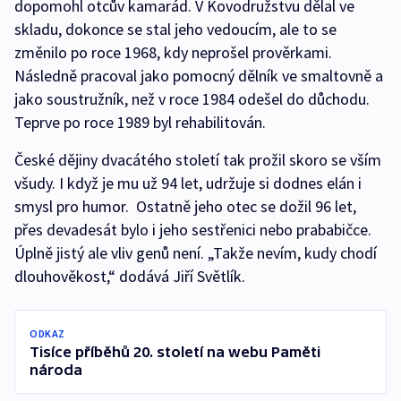
dopomohl otcův kamarád. V Kovodružstvu dělal ve
skladu, dokonce se stal jeho vedoucím, ale to se
změnilo po roce 1968, kdy neprošel prověrkami.
Následně pracoval jako pomocný dělník ve smaltovně a
jako soustružník, než v roce 1984 odešel do důchodu.
Teprve po roce 1989 byl rehabilitován.
České dějiny dvacátého století tak prožil skoro se vším
všudy. I když je mu už 94 let, udržuje si dodnes elán i
smysl pro humor. Ostatně jeho otec se dožil 96 let,
přes devadesát bylo i jeho sestřenici nebo prababičce.
Úplně jistý ale vliv genů není. „Takže nevím, kudy chodí
dlouhověkost,“ dodává Jiří Světlík.
ODKAZ
Tisíce příběhů 20. století na webu Paměti
národa