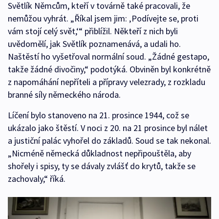
Světlík Němcům, kteří v továrně také pracovali, že
nemůžou vyhrát. „Říkal jsem jim: ‚Podívejte se, proti
vám stojí celý svět,‘“ přiblížil. Někteří z nich byli
uvědomělí, jak Světlík poznamenává, a udali ho.
Naštěstí ho vyšetřoval normální soud. „Žádné gestapo,
takže žádné divočiny,“ podotýká. Obviněn byl konkrétně
z napomáhání nepříteli a přípravy velezrady, z rozkladu
branné síly německého národa.
Líčení bylo stanoveno na 21. prosince 1944, což se
ukázalo jako štěstí. V noci z 20. na 21 prosince byl nálet
a justiční palác vyhořel do základů. Soud se tak nekonal.
„Nicméně německá důkladnost nepřipouštěla, aby
shořely i spisy, ty se dávaly zvlášť do krytů, takže se
zachovaly,“ říká.