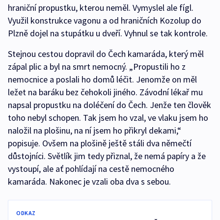
hraniční propustku, kterou neměl. Vymyslel ale fígl.
Využil konstrukce vagonu a od hraničních Kozolup do
Plzně dojel na stupátku u dveří. Vyhnul se tak kontrole.
Stejnou cestou dopravil do Čech kamaráda, který měl
zápal plic a byl na smrt nemocný. „Propustili ho z
nemocnice a poslali ho domů léčit. Jenomže on měl
ležet na baráku bez čehokoli jiného. Závodní lékař mu
napsal propustku na doléčení do Čech. Jenže ten člověk
toho nebyl schopen. Tak jsem ho vzal, ve vlaku jsem ho
naložil na plošinu, na ní jsem ho přikryl dekami,“
popisuje. Ovšem na plošině ještě stáli dva němečtí
důstojníci. Světlík jim tedy přiznal, že nemá papíry a že
vystoupí, ale ať pohlídají na cestě nemocného
kamaráda. Nakonec je vzali oba dva s sebou.
ODKAZ