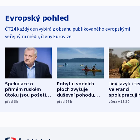
Evropský pohled
ČT24 každý den vybírá z obsahu publikovaného evropskými
veřejnými médii, členy Eurovize.
Spekulace o
Pobyt u vodních
Jiný jazyk i t
přímém ruském
ploch zvyšuje
Ve Francii
útoku jsou pošetilé,
duševní pohodu,
spolupracují h
míní estonský
ukázala
různých zemí
před 6
h
před 16
h
včera v 15:30
bezpečnostní
mezinárodní studie
expert