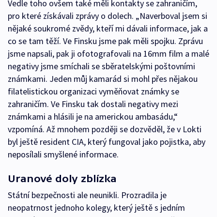
Vedle toho ovšem také měli kontakty se zahraničím,
pro které získávali zprávy o dolech. „Naverboval jsem si
nějaké soukromé zvědy, kteří mi dávali informace, jak a
co se tam těží. Ve Finsku jsme pak měli spojku. Zprávu
jsme napsali, pak ji ofotografovali na 16mm film a malé
negativy jsme smíchali se sběratelskými poštovními
známkami. Jeden můj kamarád si mohl přes nějakou
filatelistickou organizaci vyměňovat známky se
zahraničím. Ve Finsku tak dostali negativy mezi
známkami a hlásili je na americkou ambasádu,“
vzpomíná. Až mnohem později se dozvěděl, že v Lokti
byl ještě resident CIA, který fungoval jako pojistka, aby
neposílali smyšlené informace.
Uranové doly zblízka
Státní bezpečnosti ale neunikli. Prozradila je
neopatrnost jednoho kolegy, který ještě s jedním