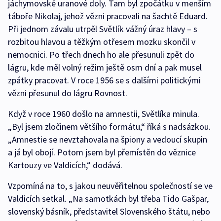
jáchymovské uranové doly. Tam byl zpočátku v menším
táboře Nikolaj, jehož vězni pracovali na šachtě Eduard.
Při jednom závalu utrpěl Světlík vážný úraz hlavy – s
rozbitou hlavou a těžkým otřesem mozku skončil v
nemocnici. Po třech dnech ho ale přesunuli zpět do
lágru, kde měl volný režim ještě osm dní a pak musel
zpátky pracovat. V roce 1956 se s dalšími politickými
vězni přesunul do lágru Rovnost.
Když v roce 1960 došlo na amnestii, Světlíka minula.
„Byl jsem zločinem většího formátu,“ říká s nadsázkou.
„Amnestie se nevztahovala na špiony a vedoucí skupin
a já byl obojí. Potom jsem byl přemístěn do věznice
Kartouzy ve Valdicích,“ dodává.
Vzpomíná na to, s jakou neuvěřitelnou společností se ve
Valdicích setkal. „Na samotkách byl třeba Tido Gašpar,
slovenský básník, představitel Slovenského štátu, nebo