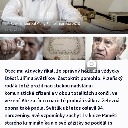
Jiří Světlík, laureát Ceny Paměti národa 2018
Zdroj:
ČT24
Otec mu vždycky říkal, že správný hoch má vždycky
+ 3 další
štěstí. Jiřímu Světlíkovi častokrát pomohlo. Plzeňský
rodák totiž prožil nacistickou nadvládu i
komunistické zřízení a v obou totalitách skončil ve
vězení. Ale zatímco nacisté prohráli válku a železná
opona také padla, Světlík už letos oslavil 94.
narozeniny. Své vzpomínky zachytil v knize Paměti
starého kriminálníka a o své zážitky se podělil i s