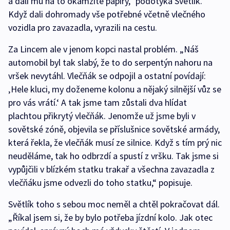
a dali mu na to okamžitě papíry,“ podotýká Světlík.
Když dali dohromady vše potřebné včetně vlečného
vozidla pro zavazadla, vyrazili na cestu.
Za Lincem ale v jenom kopci nastal problém. „Náš
automobil byl tak slabý, že to do serpentýn nahoru na
vršek nevytáhl. Vlečňák se odpojil a ostatní povídají:
‚Hele kluci, my doženeme kolonu a nějaký silnější vůz se
pro vás vrátí.‘ A tak jsme tam zůstali dva hlídat
plachtou přikrytý vlečňák. Jenomže už jsme byli v
sovětské zóně, objevila se příslušnice sovětské armády,
která řekla, že vlečňák musí ze silnice. Když s tím prý nic
neuděláme, tak ho odbrzdí a spustí z vršku. Tak jsme si
vypůjčili v blízkém statku trakař a všechna zavazadla z
vlečňáku jsme odvezli do toho statku,“ popisuje.
Světlík toho s sebou moc neměl a chtěl pokračovat dál.
„Říkal jsem si, že by bylo potřeba jízdní kolo. Jak otec