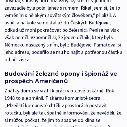
povídal, správný hoch má vždycky štěstí. V jednom
zavazadle byla polní lahev s rumem. Říkal jsem si, že to
vyměním s nějakým sovětským člověkem,“ přiblížil. A
uspěl a na kole se dostal až do Českých Budějovic,
odkud už mohl pokračovat po železnici. Peníze na vlak
však neměl. Vzpomněl si, že jeden dělník, který byl v
Německu nasazený s ním, byl z Budějovic. Pamatoval si
jeho adresu, podařilo se mu ho najít a potřebnou částku
od něj získal.
Budování železné opony i špionáž ve
prospěch Američanů
Zpátky doma se vrátil k práci v otcově tiskárně. Rok
1948 to ale změnil. Tiskárnu komunisté sebrali.
„Plzeňští komunisté chtěli v prostorách postavit
rotačku, byli ale tak špatně informováni, že nevěděli, že
si můžou počkat, že jim to spadne do klína se