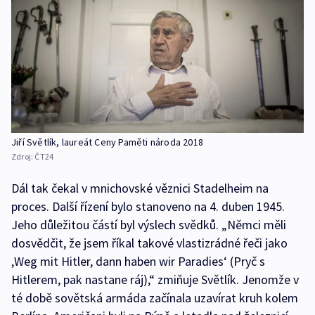
Jiří Světlík, laureát Ceny Paměti národa 2018
Zdroj:
ČT24
Dál tak čekal v mnichovské věznici Stadelheim na
proces. Další řízení bylo stanoveno na 4. duben 1945.
Jeho důležitou částí byl výslech svědků. „Němci měli
dosvědčit, že jsem říkal takové vlastizrádné řeči jako
‚Weg mit Hitler, dann haben wir Paradies‘ (Pryč s
Hitlerem, pak nastane ráj),“ zmiňuje Světlík. Jenomže v
té době sovětská armáda začínala uzavírat kruh kolem