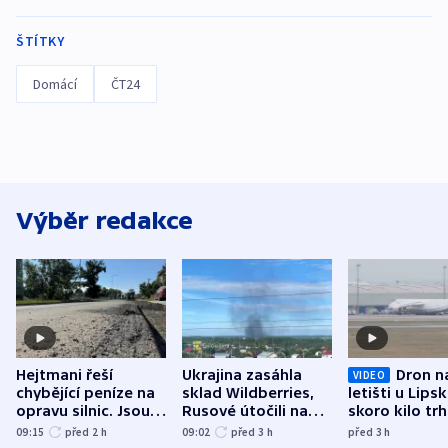
ŠTÍTKY
Domácí
ČT24
Výběr redakce
Hejtmani řeší
Ukrajina zasáhla
Dron n
VIDEO
chybějící peníze na
sklad Wildberries,
letišti u Lips
opravu silnic. Jsou
Rusové útočili na
skoro kilo trh
nenárokové, namítá
trh, hasiče či
indicie ukazuj
09:15
před 2
h
09:02
před 3
h
před 3
h
ministerstvo
stadion
Rusko