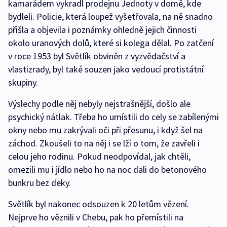
kamarádem vykradl prodejnu Jednoty v domě, kde
bydleli. Policie, která loupež vyšetřovala, na ně snadno
přišla a objevila i poznámky ohledně jejich činnosti
okolo uranových dolů, které si kolega dělal. Po zatčení
v roce 1953 byl Světlík obviněn z vyzvědačství a
vlastizrady, byl také souzen jako vedoucí protistátní
skupiny.
Výslechy podle něj nebyly nejstrašnější, došlo ale
psychický nátlak. Třeba ho umístili do cely se zabílenými
okny nebo mu zakrývali oči při přesunu, i když šel na
záchod. Zkoušeli to na něj i se lží o tom, že zavřeli i
celou jeho rodinu. Pokud neodpovídal, jak chtěli,
omezili mu i jídlo nebo ho na noc dali do betonového
bunkru bez deky.
Světlík byl nakonec odsouzen k 20 letům vězení.
Nejprve ho věznili v Chebu, pak ho přemístili na