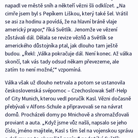
napadl ve městě sníh a někteří vězni šli odklízet. „Na
cimře jsem byl s Pepíkem Liškou, který také šel. Vrátil
se asi za hodinu a povídá, že na hlavní bráně vlaje
americký prapor,“ říká Světlík. Jenomže ve vězení
zůstávali dál. Dělala se revize vězňů a Světlík se
amerického důstojníka ptal, jak dlouho tam ještě
budou. „Řekl: ‚Válka pokračuje dál. Není konec. Až válka
skončí, tak vás tady odsud někam převezeme, ale
zatím to není možné,‘“ vzpomíná.
Válka však už dlouho netrvala a potom se ustanovila
československá svépomoc – Czechoslowak Self-Help
of City Munich, kterou vedl poručík Kasl. Vězni dočasně
přebývali v Alfons-Schule a připravovali se na návrat
domů. Procházeli domy po Mnichově a shromažďovali
proviant a auta. „Když jsme vůz našli, napsalo se jeho
číslo, jméno majitele, Kasl s tím šel na vojenskou správu