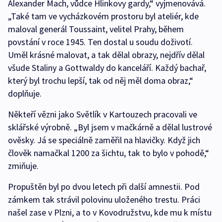
Alexander Mach, vůdce Hlinkovy gardy,“ vyjmenovává.
„Také tam ve vycházkovém prostoru byl ateliér, kde
maloval generál Toussaint, velitel Prahy, během
povstání v roce 1945. Ten dostal u soudu doživotí.
Uměl krásné malovat, a tak dělal obrazy, nejdřív dělal
všude Staliny a Gottwaldy do kanceláří. Každý bachař,
který byl trochu lepší, tak od něj měl doma obraz,“
doplňuje.
Někteří vězni jako Světlík v Kartouzech pracovali ve
sklářské výrobně. „Byl jsem v mačkárně a dělal lustrové
ověsky. Já se speciálně zaměřil na hlavičky. Když jich
člověk namačkal 1200 za šichtu, tak to bylo v pohodě,“
zmiňuje.
Propuštěn byl po dvou letech při další amnestii. Pod
zámkem tak strávil polovinu uloženého trestu. Práci
našel zase v Plzni, a to v Kovodružstvu, kde mu k místu