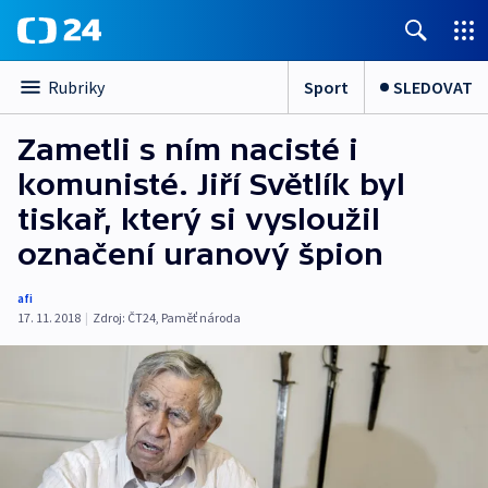
Sport
SLEDOVAT
Rubriky
Zametli s ním nacisté i
komunisté. Jiří Světlík byl
tiskař, který si vysloužil
označení uranový špion
afi
17. 11. 2018
|
Zdroj:
ČT24
,
Paměť národa