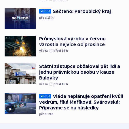
Sečteno: Pardubický kraj
VIDEO
před 13
h
Průmyslová výroba v červnu
vzrostla nejvíce od prosince
včera
před 16
h
Státní zástupce obžaloval pět lidí a
jednu právnickou osobu v kauze
Bulovky
včera
před 16
h
Vláda neplánuje opatření kvůli
VIDEO
vedrům, říká Maříková. Svárovská:
Připravme se na následky
před 19
h