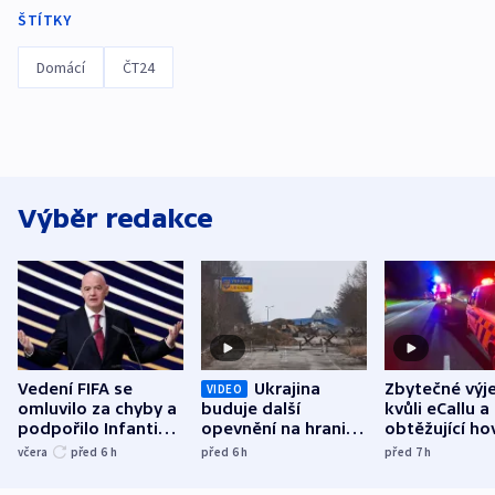
ŠTÍTKY
Domácí
ČT24
Výběr redakce
Vedení FIFA se
Ukrajina
Zbytečné výj
VIDEO
omluvilo za chyby a
buduje další
kvůli eCallu a
podpořilo Infantina.
opevnění na hranici
obtěžující ho
UEFA trvá na
s Běloruskem
zdržují záchr
včera
před 6
h
před 6
h
před 7
h
bojkotu