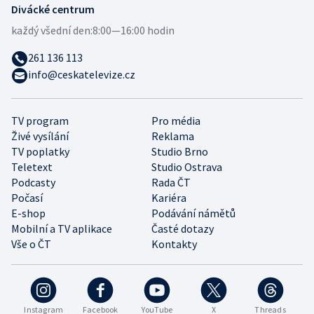
Divácké centrum
každý všední den:
8:00—16:00 hodin
261 136 113
info@ceskatelevize.cz
TV program
Pro média
Živé vysílání
Reklama
TV poplatky
Studio Brno
Teletext
Studio Ostrava
Podcasty
Rada ČT
Počasí
Kariéra
E-shop
Podávání námětů
Mobilní a TV aplikace
Časté dotazy
Vše o ČT
Kontakty
Instagram
Facebook
YouTube
X
Threads