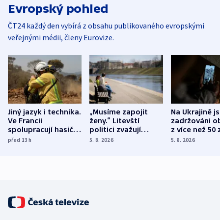
Evropský pohled
ČT24 každý den vybírá z obsahu publikovaného evropskými
veřejnými médii, členy Eurovize.
Jiný jazyk i technika.
„Musíme zapojit
Na Ukrajině j
Ve Francii
ženy.“ Litevští
zadržováni o
spolupracují hasiči z
politici zvažují
z více než 50 
různých zemí
dohodu o
Bojovali na s
před 13
h
5. 8. 2026
5. 8. 2026
demografii
Ruska