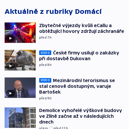
Aktuálně z rubriky
Domácí
Zbytečné výjezdy kvůli eCallu a
obtěžující hovory zdržují záchranáře
před 7
h
České firmy usilují o zakázky
VIDEO
při dostavbě Dukovan
před 8
h
Mezinárodní terorismus se
VIDEO
stal cenově dostupným, varuje
Bartošek
před 9
h
Demolice vyhořelé výškové budovy
ve Zlíně začne až v následujících
dnech
včera
před 12
h