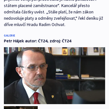
státem placené zaměstnance“. Kancelář přesto
odmítala částky uvést. „Stále platí, že nám zákon
nedovoluje platy a odměny zveřejňovat,“ řekl deníku již
dříve mluvčí Hradu Radim Ochvat.
GALERIE
Petr Hájek autor: ČT24, zdroj: ČT24