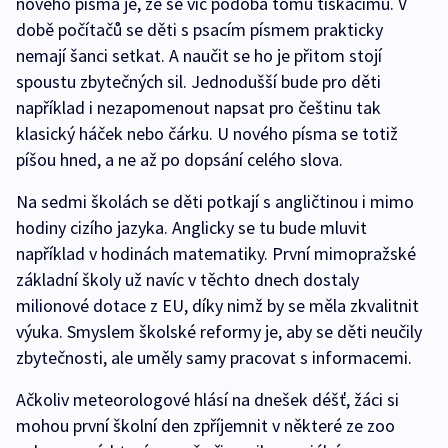
nového písma je, že se víc podobá tomu tiskacímu. V
době počítačů se děti s psacím písmem prakticky
nemají šanci setkat. A naučit se ho je přitom stojí
spoustu zbytečných sil. Jednodušší bude pro děti
například i nezapomenout napsat pro češtinu tak
klasický háček nebo čárku. U nového písma se totiž
píšou hned, a ne až po dopsání celého slova.
Na sedmi školách se děti potkají s angličtinou i mimo
hodiny cizího jazyka. Anglicky se tu bude mluvit
například v hodinách matematiky. První mimopražské
základní školy už navíc v těchto dnech dostaly
milionové dotace z EU, díky nimž by se měla zkvalitnit
výuka. Smyslem školské reformy je, aby se děti neučily
zbytečnosti, ale uměly samy pracovat s informacemi.
Ačkoliv meteorologové hlásí na dnešek déšť, žáci si
mohou první školní den zpříjemnit v některé ze zoo