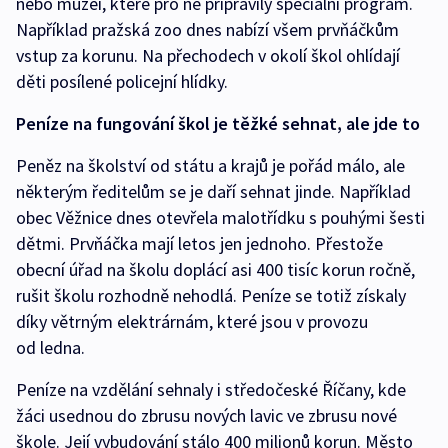
nebo muzeí, které pro ně připravily speciální program.
Například pražská zoo dnes nabízí všem prvňáčkům
vstup za korunu. Na přechodech v okolí škol ohlídají
děti posílené policejní hlídky.
Peníze na fungování škol je těžké sehnat, ale jde to
Peněz na školství od státu a krajů je pořád málo, ale
některým ředitelům se je daří sehnat jinde. Například
obec Věžnice dnes otevřela malotřídku s pouhými šesti
dětmi. Prvňáčka mají letos jen jednoho. Přestože
obecní úřad na školu doplácí asi 400 tisíc korun ročně,
rušit školu rozhodně nehodlá. Peníze se totiž získaly
díky větrným elektrárnám, které jsou v provozu
od ledna.
Peníze na vzdělání sehnaly i středočeské Říčany, kde
žáci usednou do zbrusu nových lavic ve zbrusu nové
škole. Její vybudování stálo 400 milionů korun. Město