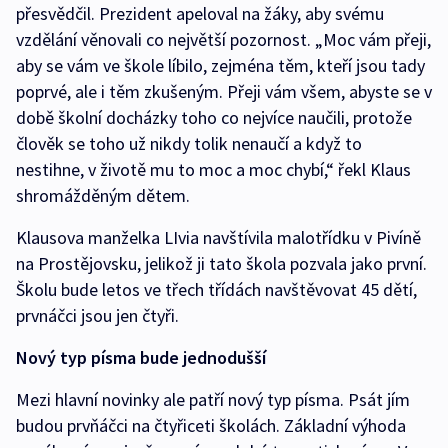
přesvědčil. Prezident apeloval na žáky, aby svému
vzdělání věnovali co největší pozornost. „Moc vám přeji,
aby se vám ve škole líbilo, zejména těm, kteří jsou tady
poprvé, ale i těm zkušeným. Přeji vám všem, abyste se v
době školní docházky toho co nejvíce naučili, protože
člověk se toho už nikdy tolik nenaučí a když to
nestihne, v životě mu to moc a moc chybí,“ řekl Klaus
shromážděným dětem.
Klausova manželka LIvia navštívila malotřídku v Pivíně
na Prostějovsku, jelikož ji tato škola pozvala jako první.
Školu bude letos ve třech třídách navštěvovat 45 dětí,
prvnáčci jsou jen čtyři.
Nový typ písma bude jednodušší
Mezi hlavní novinky ale patří nový typ písma. Psát jím
budou prvňáčci na čtyřiceti školách. Základní výhoda