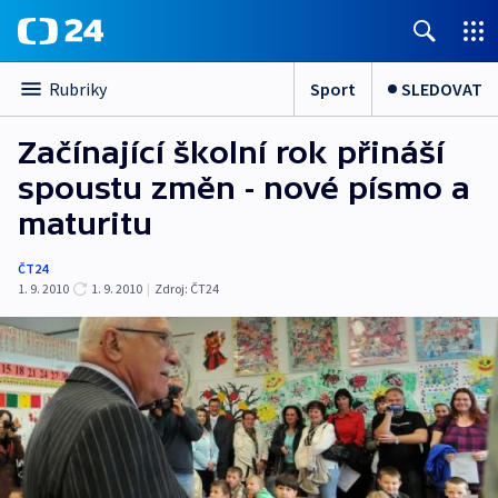
Sport
SLEDOVAT
Rubriky
Začínající školní rok přináší
spoustu změn - nové písmo a
maturitu
ČT24
1. 9. 2010
1. 9. 2010
|
Zdroj:
ČT24