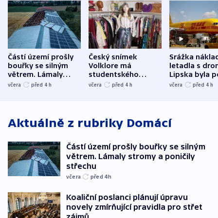
Částí území prošly
Český snímek
Srážka nákla
bouřky se silným
Volklore má
letadla s dr
větrem. Lámaly
studentského
Lipska byla p
stromy a poničily
Oscara, zabojuje o
německého mi
včera
před 4
h
včera
před 4
h
včera
před 4
h
střechu
cenu za krátký film
hybridní útok
Aktuálně z rubriky
Domácí
Částí území prošly bouřky se silným
větrem. Lámaly stromy a poničily
střechu
včera
před 4
h
Koaliční poslanci plánují úpravu
novely zmírňující pravidla pro střet
zájmů