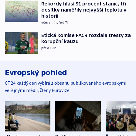
Rekordy hlásí 91 procent stanic, tři
desítky naměřily nejvyšší teplotu v
historii
včera
před 7
h
Etická komise FAČR rozdala tresty za
korupční kauzu
před 10
h
Evropský pohled
ČT24 každý den vybírá z obsahu publikovaného evropskými
veřejnými médii, členy Eurovize.