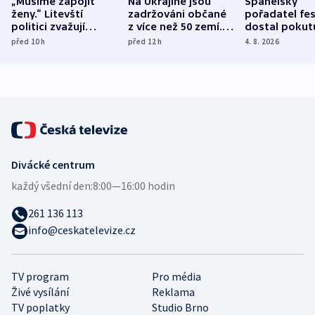
„Musíme zapojit
Na Ukrajině jsou
Španělský
ženy.“ Litevští
zadržováni občané
pořadatel fes
politici zvažují
z více než 50 zemí.
dostal pokut
dohodu o
Bojovali na straně
nekalé prakti
před 10
h
před 12
h
4. 8. 2026
demografii
Ruska
Divácké centrum
každý všední den:
8:00—16:00 hodin
261 136 113
info@ceskatelevize.cz
TV program
Pro média
Živé vysílání
Reklama
TV poplatky
Studio Brno