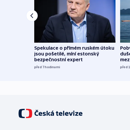
Spekulace o přímém ruském útoku
Poby
jsou pošetilé, míní estonský
duš
bezpečnostní expert
mez
před 7
hodinami
před 