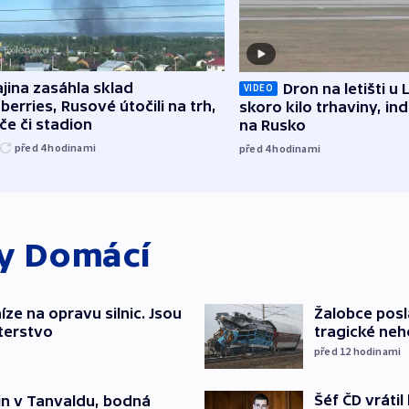
jina zasáhla sklad
Dron na letišti u 
VIDEO
berries, Rusové útočili na trh,
skoro kilo trhaviny, ind
če či stadion
na Rusko
před 4
hodinami
před 4
hodinami
ky
Domácí
íze na opravu silnic. Jsou
Žalobce posla
terstvo
tragické neh
před 12
hodinami
Šéf ČD vráti
čin v Tanvaldu, bodná