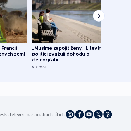
 Francii
„Musíme zapojit ženy.“ Litevští
Na Uk
ůzných zemí
politici zvažují dohodu o
občan
demografii
na s
5. 8. 2026
5. 8. 20
eská televize na sociálních sítích: