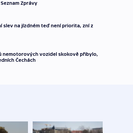
ší Seznam Zprávy
 slev na jízdném teď není priorita, zní z
čů nemotorových vozidel skokově přibylo,
ředních Čechách