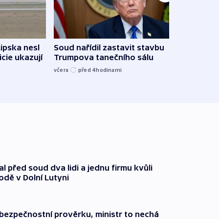
Lipska nesl
Soud nařídil zastavit stavbu
Žido
icie ukazují
Trumpova tanečního sálu
břehu
kriti
včera
před 4
hodinami
před 4
l před soud dva lidi a jednu firmu kvůli
odě v Dolní Lutyni
l bezpečnostní prověrku, ministr to nechá