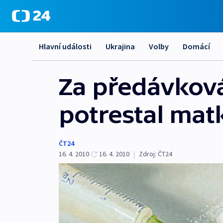
Hlavní události
Ukrajina
Volby
Domácí
Za předávková
potrestal matk
ČT24
16. 4. 2010
16. 4. 2010
|
Zdroj:
ČT24