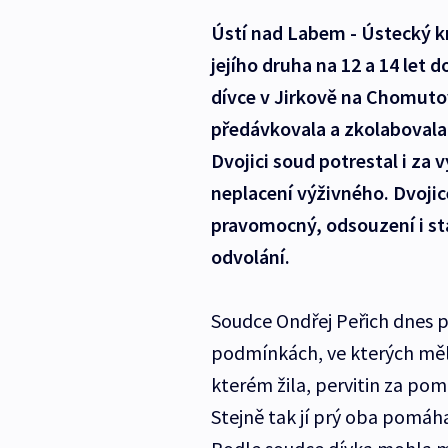
Ústí nad Labem - Ústecký kr
jejího druha na 12 a 14 let 
dívce v Jirkově na Chomuto
předávkovala a zkolabovala
Dvojici soud potrestal i za 
neplacení výživného. Dvojic
pravomocný, odsouzení i stá
odvolání.
Soudce Ondřej Peřich dnes př
podmínkách, ve kterých měla
kterém žila, pervitin za pomo
Stejně tak jí prý oba pomáha