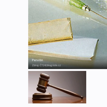
Pervitin
Zdroj:
ČT24/blog.lide.cz