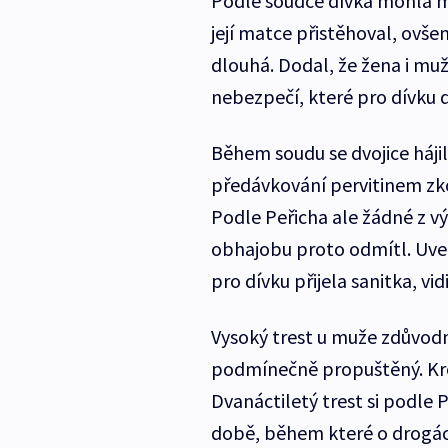
Podle soudce dívka mohla mí
její matce přistěhoval, ovšem
dlouhá. Dodal, že žena i muž
nebezpečí, které pro dívku 
Během soudu se dvojice hájil
předávkování pervitinem zko
Podle Peřicha ale žádné z vý
obhajobu proto odmítl. Uved
pro dívku přijela sanitka, vi
Vysoký trest u muže zdůvodni
podmínečně propuštěný. Kro
Dvanáctiletý trest si podle 
době, během které o drogách