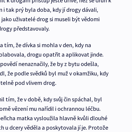
t k drogám přístup ještě dříve, než se druh k
 i tak prý byla doba, kdy jí drogy dávali,
 jako uživatelé drog si museli být vědomi
drogy představovaly.
a tím, že dívka si mohla v den, kdy na
labovala, drogu opatřit a aplikovat jinde.
povědí nenaznačily, že by z bytu odešla,
l, že podle svědků byl muž v okamžiku, kdy
ditelně pod vlivem drog.
l tím, že v době, kdy svůj čin spáchal, byl
mě vězení mu nařídil i ochrannou léčbu.
Peřicha matka vysloužila hlavně kvůli dlouhé
 u dcery věděla a poskytovala jí je. Protože