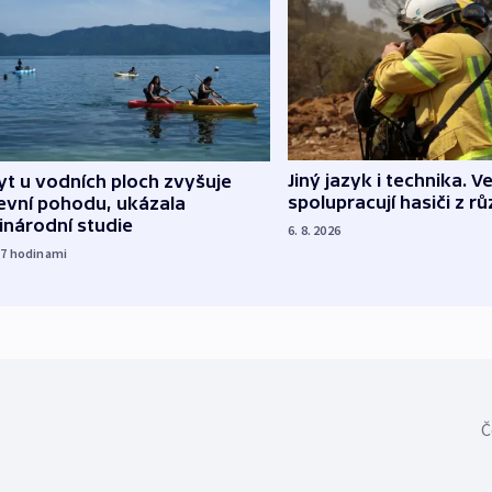
Jiný jazyk i technika. Ve
t u vodních ploch zvyšuje
spolupracují hasiči z r
evní pohodu, ukázala
inárodní studie
6. 8. 2026
17
hodinami
Č