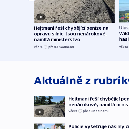
Ukra
Hejtmani řeší chybějící peníze na
Wild
opravu silnic. Jsou nenárokové,
hasi
namítá ministerstvo
včera
včera
před 3
hodinami
Aktuálně z rubri
Hejtmani řeší chybějící pen
nenárokové, namítá minis
včera
před 3
hodinami
Policie vyšetřuje násilný 