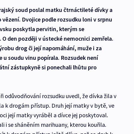
ajský soud poslal matku čtrnáctileté dívky a
do vězení. Dvojice podle rozsudku loni v srpnu
vsku poskytla pervitin, kterým se
. O den později v ústecké nemocnici zemřela.
výrobu drog či její napomáhání, muže i za
e u soudu vinu popírala. Rozsudek není
tní zástupkyně si ponechali lhůtu pro
i odůvodňování rozsudku uvedl, že dívka žila v
 k drogám přístup. Druh její matky v bytě, ve
ci její matky vyráběl a dívce jej poskytoval.
li i se sháněním marihuany, kterou kouřila.