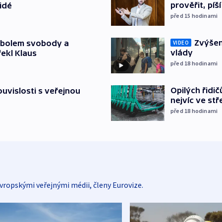
prověřit, pí
lidé
před 15
hodinami
Zvýšení
mbolem svobody a
VIDEO
vlády
řekl Klaus
před 18
hodinami
Opilých řidi
souvislosti s veřejnou
nejvíc ve st
před 18
hodinami
vropskými veřejnými médii, členy Eurovize.