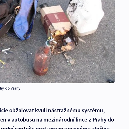
hy do Varny
icie obžalovat kvůli nástražnému systému,
ezen v autobusu na mezinárodní lince z Prahy do
árodní centrály proti organizovanému zločinu