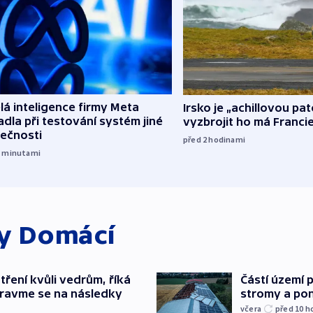
á inteligence firmy Meta
Irsko je „achillovou pa
dla při testování systém jiné
vyzbrojit ho má Franci
lečnosti
před 2
hodinami
5
minutami
ky
Domácí
tření kvůli vedrům, říká
Částí území 
pravme se na následky
stromy a pon
včera
před 10
h