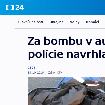
Hlavní události
Ukrajina
Volby
Domácí
Za bombu v a
policie navrh
ČT24
19. 10. 2016
|
Zdroj:
ČTK