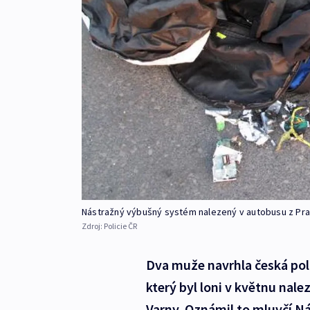
Nástražný výbušný systém nalezený v autobusu z Pra
Zdroj:
Policie ČR
Dva muže navrhla česká pol
který byl loni v květnu nal
Varny. Oznámil to mluvčí N