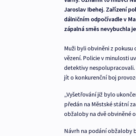
Jaroslav Ibehej. Zařízení p
dálničním odpočívadle v Maď
zápalná směs nevybuchla j
Muži byli obviněni z pokusu 
vězení. Policie v minulosti u
detektivy nespolupracovali.
jít o konkurenční boj provo
„Vyšetřování již bylo ukonče
předán na Městské státní za
obžaloby na dvě obviněné os
Návrh na podání obžaloby b