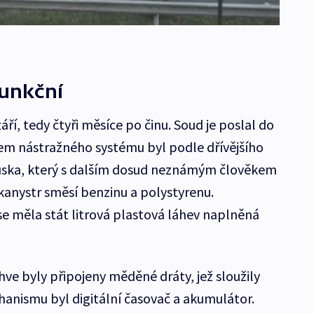
funkční
září, tedy čtyři měsíce po činu. Soud je poslal do
em nástražného systému byl podle dřívějšího
Ruska, který s dalším dosud neznámým člověkem
 kanystr směsí benzinu a polystyrenu.
měla stát litrová plastová láhev naplněná
ve byly připojeny měděné dráty, jež sloužily
hanismu byl digitální časovač a akumulátor.