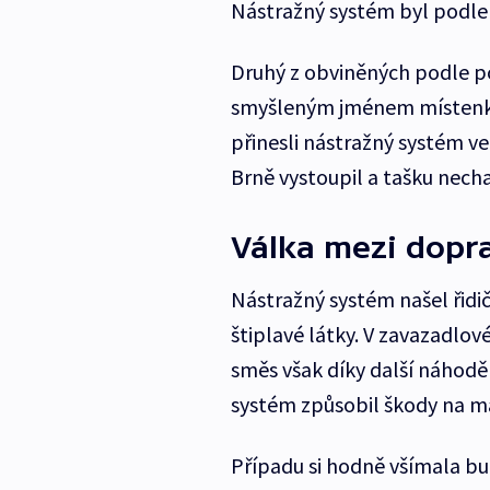
Nástražný systém byl podle 
Druhý z obviněných podle p
smyšleným jménem místenku
přinesli nástražný systém ve
Brně vystoupil a tašku nech
Válka mezi dopra
Nástražný systém našel řidič
štiplavé látky. V zavazadlo
směs však díky další náhodě 
systém způsobil škody na maje
Případu si hodně všímala bu