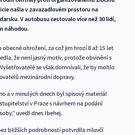
olicie našla v zavazadlovém prostoru na
arsku. V autobusu cestovalo více než 30 lidí,
en náhodou.
o obecné ohrožení, za což jim hrozí 8 až 15 let
vedla, že není jasný motiv, protože obvinění s
 Vyšetřovatelé se však domnívali, že by mohlo
zovatelů mezinárodní dopravy.
no a v minulých dnech byl spisový materiál
stupitelství v Praze s návrhem na podání
oby,“ uvedl dnes Ibehej.
ez bližších podrobností potvrdila mluvčí