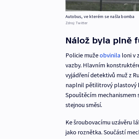
Autobus, ve kterém se našla bomba
Zdroj:
Twitter
Nálož byla plně 
Policie muže
obvinila
loni v 
vazby. Hlavním konstruktér
vyjádření detektivů muž z 
naplnil pětilitrový plastový
Spouštěcím mechanismem se 
stejnou směsí.
Ke šroubovacímu uzávěru láh
jako roznětka. Součástí mec