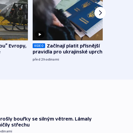
Státn
tou“ Evropy,
Začínají platit přísnější
VIDEO
a je
e
pravidla pro ukrajinské uprchlíky
Bulo
před 2
hodinami
06:11
prošly bouřky se silným větrem. Lámaly
ičily střechu
odinami