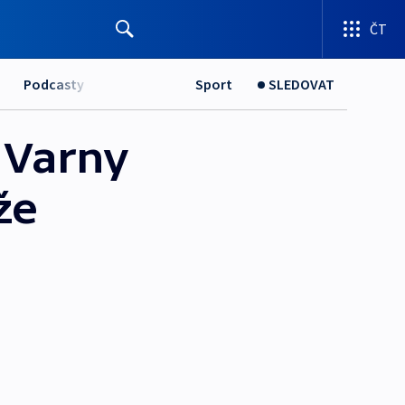
ČT
Podcasty
Sport
SLEDOVAT
 Varny
že